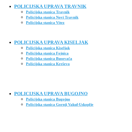
POLICIJSKA UPRAVA TRAVNIK
Policijska stanica Travnik
Policijska stanica Novi Travnik
Policijska stanica Vitez
POLICIJSKA UPRAVA KISELJAK
Policijska stanica Kiseljak
Policijska stanica Fojnica
Policijska stanica Busovača
Policijska stanica Kreševo
POLICIJSKA UPRAVA BUGOJNO
Policijska stanica Bugojno
Policijska stanica Gornji Vakuf-Uskoplje