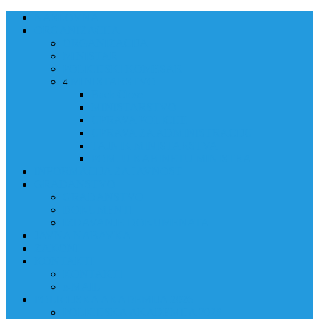
NASLOVNA
ORGANIZACIJA
ORGANIZACIJA
MINISTAR
POLICIJSKI KOMESAR
MINISTARSTVO
4
Back
Close
MINISTARSTVO
UPRAVA POLICIJE
UPRAVA ZA ADMINISTRACIJU
TAJNIK MINISTARSTVA
POM. U KABINETU MINISTRA
INFORMACIJA ZA JAVNOST
GRAĐANSTVO
GRAĐANSTVO
DOKUMENTI
IZDAVANJE DOKUMENATA
JAVNA NABAVKA
ZAKONI
KONTAKTI
KONTAKTI
e-MAIL
POLICIJSKA AKADEMIJA 2026
POLICIJSKA AKADEMIJA 2026