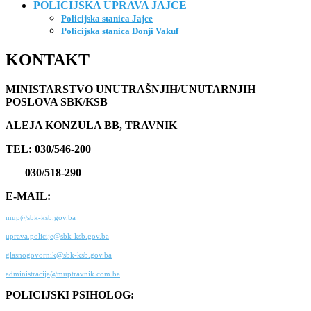
POLICIJSKA UPRAVA JAJCE
Policijska stanica Jajce
Policijska stanica Donji Vakuf
KONTAKT
MINISTARSTVO UNUTRAŠNJIH/UNUTARNJIH
POSLOVA SBK/KSB
ALEJA KONZULA BB, TRAVNIK
TEL: 030/546-200
030/518-290
E-MAIL:
mup@sbk-ksb.gov.ba
uprava.policije@sbk-ksb.gov.ba
glasnogovornik@sbk-ksb.gov.ba
administracija@muptravnik.com.ba
POLICIJSKI PSIHOLOG: