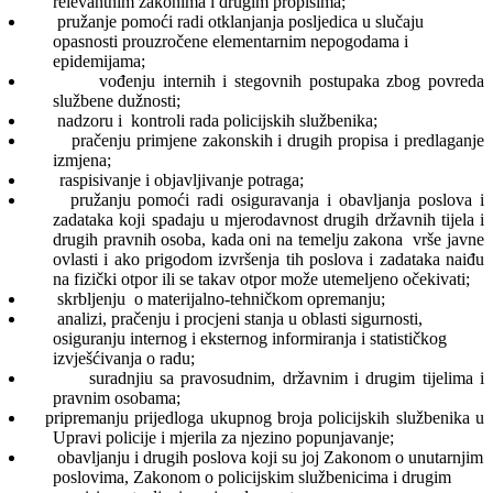
relevantnim zakonima i drugim propisima;
pružanje pomoći radi otklanjanja posljedica u slučaju
opasnosti prouzročene elementarnim nepogodama i
epidemijama;
vođenju internih i stegovnih postupaka zbog povreda
službene dužnosti;
nadzoru i kontroli rada policijskih službenika;
pračenju primjene zakonskih i drugih propisa i predlaganje
izmjena;
raspisivanje i objavljivanje potraga;
pružanju pomoći radi osiguravanja i obavljanja poslova i
zadataka koji spadaju u mjerodavnost drugih državnih tijela i
drugih pravnih osoba, kada oni na temelju zakona vrše javne
ovlasti i ako prigodom izvršenja tih poslova i zadataka naiđu
na fizički otpor ili se takav otpor može utemeljeno očekivati;
skrbljenju o materijalno-tehničkom opremanju;
analizi, pračenju i procjeni stanja u oblasti sigurnosti,
osiguranju internog i eksternog informiranja i statističkog
izvješćivanja o radu;
suradnjiu sa pravosudnim, državnim i drugim tijelima i
pravnim osobama;
pripremanju prijedloga ukupnog broja policijskih službenika u
Upravi policije i mjerila za njezino popunjavanje;
obavljanju i drugih poslova koji su joj Zakonom o unutarnjim
poslovima, Zakonom o policijskim službenicima i drugim