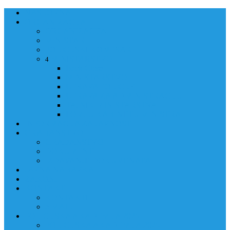
NASLOVNA
ORGANIZACIJA
ORGANIZACIJA
MINISTAR
POLICIJSKI KOMESAR
MINISTARSTVO
4
Back
Close
MINISTARSTVO
UPRAVA POLICIJE
UPRAVA ZA ADMINISTRACIJU
TAJNIK MINISTARSTVA
POM. U KABINETU MINISTRA
INFORMACIJA ZA JAVNOST
GRAĐANSTVO
GRAĐANSTVO
DOKUMENTI
IZDAVANJE DOKUMENATA
JAVNA NABAVKA
ZAKONI
KONTAKTI
KONTAKTI
e-MAIL
POLICIJSKA AKADEMIJA 2026
POLICIJSKA AKADEMIJA 2026