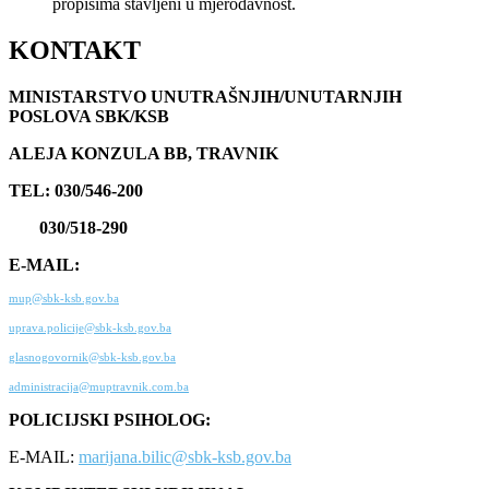
propisima stavljeni u mjerodavnost.
KONTAKT
MINISTARSTVO UNUTRAŠNJIH/UNUTARNJIH
POSLOVA SBK/KSB
ALEJA KONZULA BB, TRAVNIK
TEL: 030/546-200
030/518-290
E-MAIL:
mup@sbk-ksb.gov.ba
uprava.policije@sbk-ksb.gov.ba
glasnogovornik@sbk-ksb.gov.ba
administracija@muptravnik.com.ba
POLICIJSKI PSIHOLOG:
E-MAIL:
marijana.bilic@sbk-ksb.gov.ba