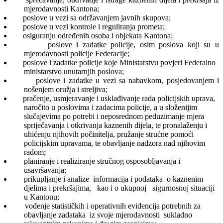
mjerodavnosti Kantona;
poslove u vezi sa održavanjem javnih skupova;
poslove u vezi kontrole i reguliranja prometa;
osiguranju određenih osoba i objekata Kantona;
poslove i zadatke policije, osim poslova koji su u
mjerodavnosti policije Federacije;
poslove i zadatke policije koje Ministarstvu povjeri Federalno
ministarstvo unutarnjih poslova;
poslove i zadatke u vezi sa nabavkom, posjedovanjem i
nošenjem oružja i streljiva;
pračenje, usmjeravanje i usklađivanje rada policijskih uprava,
naročito u poslovima i zadacima policije, a u složenijim
slučajevima po potrebi i neposrednom peduzimanje mjera
spriječavanja i otkrivanja kaznenih dijela, te pronalaženju i
uhićenju njihovih počinitelja, pružanje strućne pomoći
policijskim upravama, te obavljanje nadzora nad njihovim
radom;
planiranje i realiziranje stručnog osposobljavanja i
usavršavanja;
prikupljanje i analize informacija i podataka o kaznenim
djelima i prekršajima, kao i o ukupnoj sigurnosnoj situaciji
u Kantonu;
vođenje statističkih i operativnih evidencija potrebnih za
obavljanje zadataka iz svoje mjerodavnosti sukladno