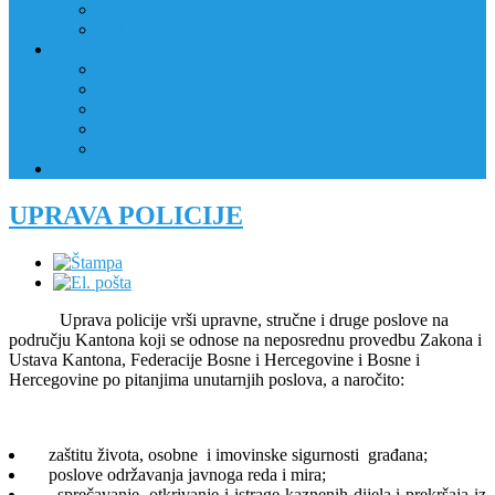
JAVNI OGLAS
PRIJAVNI OBRAZAC
RAD POLICIJE U ZAJEDNICI
RAD POLICIJE U ZAJEDNICI
OBLASTI DJELOVANJA
RPZ POLICAJCI
REALIZIRANE AKTIVNOSTI
KONTAKT
NATJEČAJI/KONKURSI
UPRAVA POLICIJE
Uprava policije vrši upravne, stručne i druge poslove na
području Kantona koji se odnose na neposrednu provedbu Zakona i
Ustava Kantona, Federacije Bosne i Hercegovine i Bosne i
Hercegovine po pitanjima unutarnjih poslova, a naročito:
zaštitu života, osobne i imovinske sigurnosti građana;
poslove održavanja javnoga reda i mira;
sprečavanje, otkrivanje i istrage kaznenih dijela i prekršaja iz