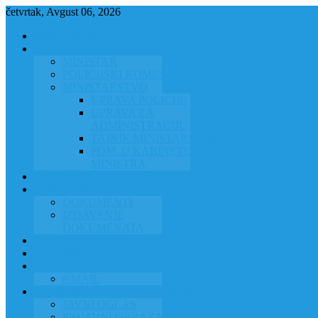
četvrtak, Avgust 06, 2026
NASLOVNA
ORGANIZACIJA
MINISTAR
POLICIJSKI KOMESAR
MINISTARSTVO
UPRAVA POLICIJE
UPRAVA ZA
ADMINISTRACIJU
TAJNIK MINISTARSTVA
POM. U KABINETU
MINISTRA
INFORMACIJA ZA JAVNOST
GRAĐANSTVO
DOKUMENTI
IZDAVANJE
DOKUMENATA
JAVNA NABAVKA
ZAKONI
KONTAKTI
e-MAIL
POLICIJSKA AKADEMIJA 2026
JAVNI OGLAS
PRIJAVNI OBRAZAC