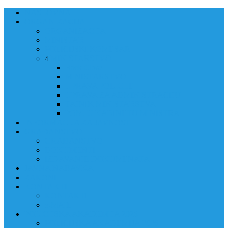
NASLOVNA
ORGANIZACIJA
ORGANIZACIJA
MINISTAR
POLICIJSKI KOMESAR
MINISTARSTVO
4
Back
Close
MINISTARSTVO
UPRAVA POLICIJE
UPRAVA ZA ADMINISTRACIJU
TAJNIK MINISTARSTVA
POM. U KABINETU MINISTRA
INFORMACIJA ZA JAVNOST
GRAĐANSTVO
GRAĐANSTVO
DOKUMENTI
IZDAVANJE DOKUMENATA
JAVNA NABAVKA
ZAKONI
KONTAKTI
KONTAKTI
e-MAIL
POLICIJSKA AKADEMIJA 2026
POLICIJSKA AKADEMIJA 2026