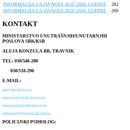
INFORMACIJA ZA JAVNOST 30.07.2026. GODINE
282
INFORMACIJA ZA JAVNOST 29.07.2026. GODINE
260
KONTAKT
MINISTARSTVO UNUTRAŠNJIH/UNUTARNJIH
POSLOVA SBK/KSB
ALEJA KONZULA BB, TRAVNIK
TEL: 030/546-200
030/518-290
E-MAIL:
mup@sbk-ksb.gov.ba
uprava.policije@sbk-ksb.gov.ba
glasnogovornik@sbk-ksb.gov.ba
administracija@muptravnik.com.ba
POLICIJSKI PSIHOLOG: