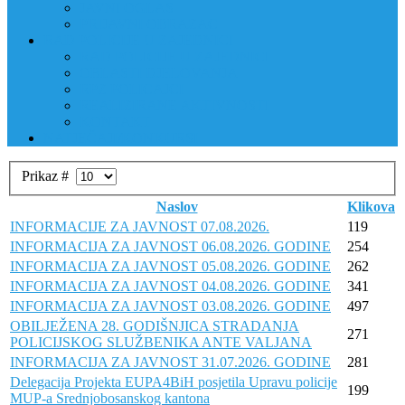
JAVNI OGLAS
PRIJAVNI OBRAZAC
RAD POLICIJE U ZAJEDNICI
RAD POLICIJE U ZAJEDNICI
OBLASTI DJELOVANJA
RPZ POLICAJCI
REALIZIRANE AKTIVNOSTI
KONTAKT
NATJEČAJI/KONKURSI
Prikaz #
Naslov
Klikova
INFORMACIJE ZA JAVNOST 07.08.2026.
119
INFORMACIJA ZA JAVNOST 06.08.2026. GODINE
254
INFORMACIJA ZA JAVNOST 05.08.2026. GODINE
262
INFORMACIJA ZA JAVNOST 04.08.2026. GODINE
341
INFORMACIJA ZA JAVNOST 03.08.2026. GODINE
497
OBILJEŽENA 28. GODIŠNJICA STRADANJA
271
POLICIJSKOG SLUŽBENIKA ANTE VALJANA
INFORMACIJA ZA JAVNOST 31.07.2026. GODINE
281
Delegacija Projekta EUPA4BiH posjetila Upravu policije
199
MUP-a Srednjobosanskog kantona