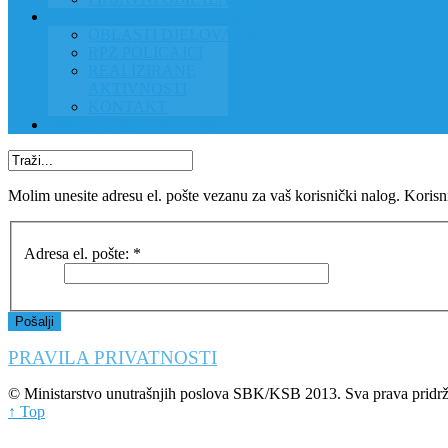
RAD POLICIJE U ZAJEDNICI
OBLASTI DJELOVANJA
RPZ POLICAJCI
REALIZIRANE
AKTIVNOSTI
KONTAKT
NATJEČAJI/KONKURSI
Molim unesite adresu el. pošte vezanu za vaš korisnički nalog. Korisn
Adresa el. pošte:
*
Pošalji
PRAVILA PRIVATNOSTI
© Ministarstvo unutrašnjih poslova SBK/KSB 2013. Sva prava pridržan
↑ Top