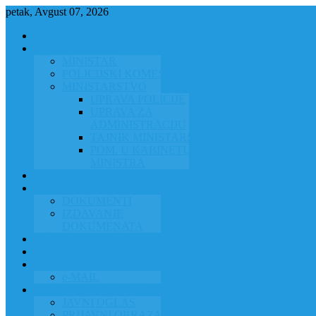
petak, Avgust 07, 2026
NASLOVNA
ORGANIZACIJA
MINISTAR
POLICIJSKI KOMESAR
MINISTARSTVO
UPRAVA POLICIJE
UPRAVA ZA
ADMINISTRACIJU
TAJNIK MINISTARSTVA
POM. U KABINETU
MINISTRA
INFORMACIJA ZA JAVNOST
GRAĐANSTVO
DOKUMENTI
IZDAVANJE
DOKUMENATA
JAVNA NABAVKA
ZAKONI
KONTAKTI
e-MAIL
POLICIJSKA AKADEMIJA 2026
JAVNI OGLAS
PRIJAVNI OBRAZAC