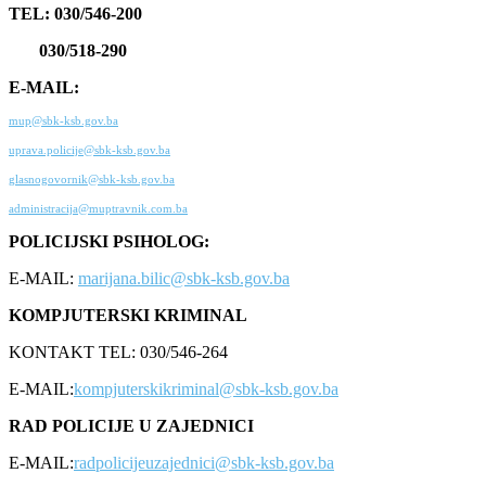
TEL: 030/546-200
030/518-290
E-MAIL:
mup@sbk-ksb.gov.ba
uprava.policije@sbk-ksb.gov.ba
glasnogovornik@sbk-ksb.gov.ba
administracija@muptravnik.com.ba
POLICIJSKI PSIHOLOG:
E-MAIL:
marijana.bilic@sbk-ksb.gov.ba
KOMPJUTERSKI KRIMINAL
KONTAKT TEL: 030/546-264
E-MAIL:
kompjuterskikriminal@sbk-ksb.gov.ba
RAD POLICIJE U ZAJEDNICI
E-MAIL:
radpolicijeuzajednici@sbk-ksb.gov.ba