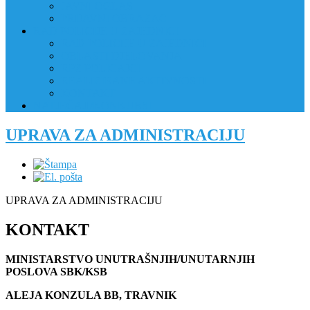
JAVNI OGLAS
PRIJAVNI OBRAZAC
RAD POLICIJE U ZAJEDNICI
RAD POLICIJE U ZAJEDNICI
OBLASTI DJELOVANJA
RPZ POLICAJCI
REALIZIRANE AKTIVNOSTI
KONTAKT
NATJEČAJI/KONKURSI
UPRAVA ZA ADMINISTRACIJU
UPRAVA ZA ADMINISTRACIJU
KONTAKT
MINISTARSTVO UNUTRAŠNJIH/UNUTARNJIH
POSLOVA SBK/KSB
ALEJA KONZULA BB, TRAVNIK