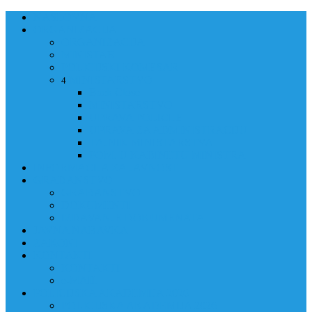
NASLOVNA
ORGANIZACIJA
ORGANIZACIJA
MINISTAR
POLICIJSKI KOMESAR
MINISTARSTVO
4
Back
Close
MINISTARSTVO
UPRAVA POLICIJE
UPRAVA ZA ADMINISTRACIJU
TAJNIK MINISTARSTVA
POM. U KABINETU MINISTRA
INFORMACIJA ZA JAVNOST
GRAĐANSTVO
GRAĐANSTVO
DOKUMENTI
IZDAVANJE DOKUMENATA
JAVNA NABAVKA
ZAKONI
KONTAKTI
KONTAKTI
e-MAIL
POLICIJSKA AKADEMIJA 2026
POLICIJSKA AKADEMIJA 2026