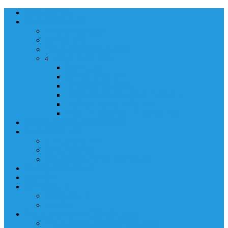
NASLOVNA
ORGANIZACIJA
ORGANIZACIJA
MINISTAR
POLICIJSKI KOMESAR
MINISTARSTVO
4
Back
Close
MINISTARSTVO
UPRAVA POLICIJE
UPRAVA ZA ADMINISTRACIJU
TAJNIK MINISTARSTVA
POM. U KABINETU MINISTRA
INFORMACIJA ZA JAVNOST
GRAĐANSTVO
GRAĐANSTVO
DOKUMENTI
IZDAVANJE DOKUMENATA
JAVNA NABAVKA
ZAKONI
KONTAKTI
KONTAKTI
e-MAIL
POLICIJSKA AKADEMIJA 2026
POLICIJSKA AKADEMIJA 2026