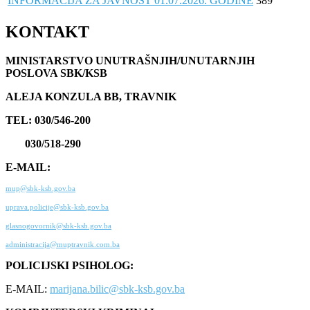
INFORMACIJA ZA JAVNOST 01.07.2026. GODINE
389
KONTAKT
MINISTARSTVO UNUTRAŠNJIH/UNUTARNJIH
POSLOVA SBK/KSB
ALEJA KONZULA BB, TRAVNIK
TEL: 030/546-200
030/518-290
E-MAIL:
mup@sbk-ksb.gov.ba
uprava.policije@sbk-ksb.gov.ba
glasnogovornik@sbk-ksb.gov.ba
administracija@muptravnik.com.ba
POLICIJSKI PSIHOLOG:
E-MAIL:
marijana.bilic@sbk-ksb.gov.ba