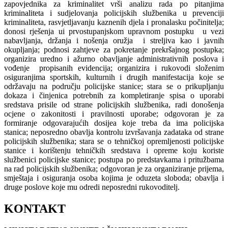
zapovjednika za kriminalitet vrši analizu rada po pitanjima
kriminaliteta i sudjelovanja policijskih službenika u prevenciji
kriminaliteta, rasvjetljavanju kaznenih djela i pronalasku počinitelja;
donosi rješenja ui prvostupanjskom upravnom postupku u vezi
nabavljanja, držanja i nošenja oružja i streljiva kao i javnih
okupljanja; podnosi zahtjeve za pokretanje prekršajnog postupka;
organizira uredno i ažurno obavljanje administrativnih poslova i
vođenje propisanih evidencija; organizira i rukovodi složenim
osiguranjima sportskih, kulturnih i drugih manifestacija koje se
održavaju na području policijske stanice; stara se o prikupljanju
dokaza i činjenica potrebnih za kompletiranje spisa o uporabi
sredstava prisile od strane policijskih službenika, radi donošenja
ocjene o zakonitosti i pravilnosti uporabe; odgovoran je za
formiranje odgovarajućih dosijea koje treba da ima policijska
stanica; neposredno obavlja kontrolu izvršavanja zadataka od strane
policijskih službenika; stara se o tehničkoj opremljenosti policijske
stanice i korištenju tehničkih sredstava i opreme koju koriste
službenici policijske stanice; postupa po predstavkama i pritužbama
na rad policijskih službenika; odgovoran je za organiziranje prijema,
smještaja i osiguranja osoba kojima je oduzeta sloboda; obavlja i
druge poslove koje mu odredi neposredni rukovoditelj.
KONTAKT