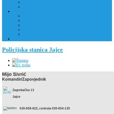
JAVNI OGLAS
PRIJAVNI OBRAZAC
RAD POLICIJE U ZAJEDNICI
RAD POLICIJE U ZAJEDNICI
OBLASTI DJELOVANJA
RPZ POLICAJCI
REALIZIRANE AKTIVNOSTI
KONTAKT
NATJEČAJI/KONKURSI
Policijska stanica Jajce
Mijo Sivrić
Komandir/Zapovjednik
Zagrebačka 13
Jajce
030-658-022, centrala 030-654-135