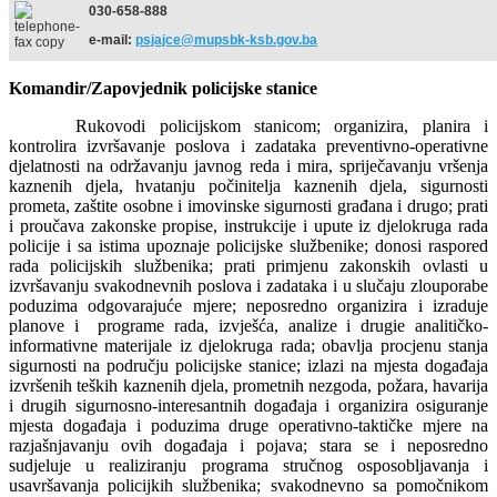
030-658-888
e-mail:
psjajce@mupsbk-ksb.gov.ba
Komandir/Zapovjednik policijske stanice
Rukovodi policijskom stanicom; organizira, planira i
kontrolira izvršavanje poslova i zadataka preventivno-operativne
djelatnosti na održavanju javnog reda i mira, spriječavanju vršenja
kaznenih djela, hvatanju počinitelja kaznenih djela, sigurnosti
prometa, zaštite osobne i imovinske sigurnosti građana i drugo; prati
i proučava zakonske propise, instrukcije i upute iz djelokruga rada
policije i sa istima upoznaje policijske službenike; donosi raspored
rada policijskih službenika; prati primjenu zakonskih ovlasti u
izvršavanju svakodnevnih poslova i zadataka i u slučaju zlouporabe
poduzima odgovarajuće mjere; neposredno organizira i izraduje
planove i programe rada, izvješća, analize i drugie analitičko-
informativne materijale iz djelokruga rada; obavlja procjenu stanja
sigurnosti na području policijske stanice; izlazi na mjesta događaja
izvršenih teških kaznenih djela, prometnih nezgoda, požara, havarija
i drugih sigurnosno-interesantnih događaja i organizira osiguranje
mjesta događaja i poduzima druge operativno-taktičke mjere na
razjašnjavanju ovih događaja i pojava; stara se i neposredno
sudjeluje u realiziranju programa stručnog osposobljavanja i
usavršavanja policijkih službenika; svakodnevno sa pomočnikom