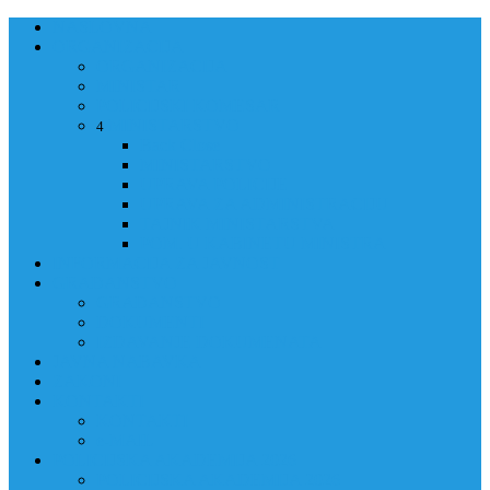
NASLOVNA
ORGANIZACIJA
ORGANIZACIJA
MINISTAR
POLICIJSKI KOMESAR
MINISTARSTVO
4
Back
Close
MINISTARSTVO
UPRAVA POLICIJE
UPRAVA ZA ADMINISTRACIJU
TAJNIK MINISTARSTVA
POM. U KABINETU MINISTRA
INFORMACIJA ZA JAVNOST
GRAĐANSTVO
GRAĐANSTVO
DOKUMENTI
IZDAVANJE DOKUMENATA
JAVNA NABAVKA
ZAKONI
KONTAKTI
KONTAKTI
e-MAIL
POLICIJSKA AKADEMIJA 2026
POLICIJSKA AKADEMIJA 2026