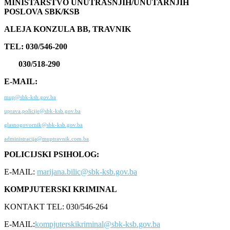
MINISTARSTVO UNUTRAŠNJIH/UNUTARNJIH
POSLOVA SBK/KSB
ALEJA KONZULA BB, TRAVNIK
TEL: 030/546-200
030/518-290
E-MAIL:
mup@sbk-ksb.gov.ba
uprava.policije@sbk-ksb.gov.ba
glasnogovornik@sbk-ksb.gov.ba
administracija@muptravnik.com.ba
POLICIJSKI PSIHOLOG:
E-MAIL:
marijana.bilic@sbk-ksb.gov.ba
KOMPJUTERSKI KRIMINAL
KONTAKT TEL: 030/546-264
E-MAIL:
kompjuterskikriminal@sbk-ksb.gov.ba