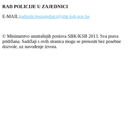
RAD POLICIJE U ZAJEDNICI
E-MAIL:
radpolicijeuzajednici@sbk-ksb.gov.ba
© Ministarstvo unutrašnjih poslova SBK/KSB 2013. Sva prava
pridržana. Sadržaji s ovih stranica mogu se prenositi bez posebne
dozvole, uz navođenje izvora.