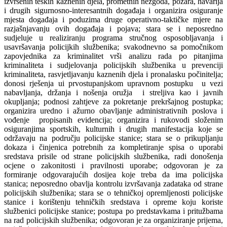
izvršenih teških kaznenih djela, prometnih nezgoda, požara, havarija
i drugih sigurnosno-interesantnih događaja i organizira osiguranje
mjesta događaja i poduzima druge operativno-taktičke mjere na
razjašnjavanju ovih događaja i pojava; stara se i neposredno
sudjeluje u realiziranju programa stručnog osposobljavanja i
usavršavanja policijkih službenika; svakodnevno sa pomočnikom
zapovjednika za kriminalitet vrši analizu rada po pitanjima
kriminaliteta i sudjelovanja policijskih službenika u prevenciji
kriminaliteta, rasvjetljavanju kaznenih djela i pronalasku počinitelja;
donosi rješenja ui prvostupanjskom upravnom postupku u vezi
nabavljanja, držanja i nošenja oružja i streljiva kao i javnih
okupljanja; podnosi zahtjeve za pokretanje prekršajnog postupka;
organizira uredno i ažurno obavljanje administrativnih poslova i
vođenje propisanih evidencija; organizira i rukovodi složenim
osiguranjima sportskih, kulturnih i drugih manifestacija koje se
održavaju na području policijske stanice; stara se o prikupljanju
dokaza i činjenica potrebnih za kompletiranje spisa o uporabi
sredstava prisile od strane policijskih službenika, radi donošenja
ocjene o zakonitosti i pravilnosti uporabe; odgovoran je za
formiranje odgovarajućih dosijea koje treba da ima policijska
stanica; neposredno obavlja kontrolu izvršavanja zadataka od strane
policijskih službenika; stara se o tehničkoj opremljenosti policijske
stanice i korištenju tehničkih sredstava i opreme koju koriste
službenici policijske stanice; postupa po predstavkama i pritužbama
na rad policijskih službenika; odgovoran je za organiziranje prijema,