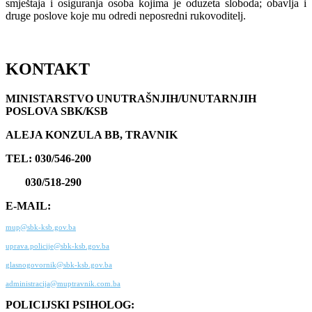
smještaja i osiguranja osoba kojima je oduzeta sloboda; obavlja i
druge poslove koje mu odredi neposredni rukovoditelj.
KONTAKT
MINISTARSTVO UNUTRAŠNJIH/UNUTARNJIH
POSLOVA SBK/KSB
ALEJA KONZULA BB, TRAVNIK
TEL: 030/546-200
030/518-290
E-MAIL:
mup@sbk-ksb.gov.ba
uprava.policije@sbk-ksb.gov.ba
glasnogovornik@sbk-ksb.gov.ba
administracija@muptravnik.com.ba
POLICIJSKI PSIHOLOG: