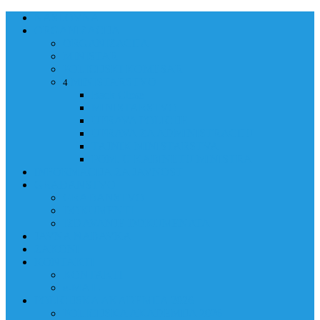
NASLOVNA
ORGANIZACIJA
ORGANIZACIJA
MINISTAR
POLICIJSKI KOMESAR
MINISTARSTVO
4
Back
Close
MINISTARSTVO
UPRAVA POLICIJE
UPRAVA ZA ADMINISTRACIJU
TAJNIK MINISTARSTVA
POM. U KABINETU MINISTRA
INFORMACIJA ZA JAVNOST
GRAĐANSTVO
GRAĐANSTVO
DOKUMENTI
IZDAVANJE DOKUMENATA
JAVNA NABAVKA
ZAKONI
KONTAKTI
KONTAKTI
e-MAIL
POLICIJSKA AKADEMIJA 2026
POLICIJSKA AKADEMIJA 2026