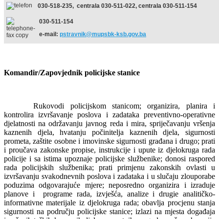
030-518-235, centrala 030-511-022, centrala 030-511-154
030-511-154
e-mail:
pstravnik@mupsbk-ksb.gov.ba
Komandir/Zapovjednik policijske stanice
Rukovodi policijskom stanicom; organizira, planira i
kontrolira izvršavanje poslova i zadataka preventivno-operativne
djelatnosti na održavanju javnog reda i mira, spriječavanju vršenja
kaznenih djela, hvatanju počinitelja kaznenih djela, sigurnosti
prometa, zaštite osobne i imovinske sigurnosti građana i drugo; prati
i proučava zakonske propise, instrukcije i upute iz djelokruga rada
policije i sa istima upoznaje policijske službenike; donosi raspored
rada policijskih službenika; prati primjenu zakonskih ovlasti u
izvršavanju svakodnevnih poslova i zadataka i u slučaju zlouporabe
poduzima odgovarajuće mjere; neposredno organizira i izraduje
planove i programe rada, izvješća, analize i drugie analitičko-
informativne materijale iz djelokruga rada; obavlja procjenu stanja
sigurnosti na području policijske stanice; izlazi na mjesta događaja