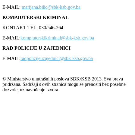
E-MAIL:
marijana.bilic@sbk-ksb.gov.ba
KOMPJUTERSKI KRIMINAL
KONTAKT TEL: 030/546-264
E-MAIL:
kompjuterskikriminal@sbk-ksb.gov.ba
RAD POLICIJE U ZAJEDNICI
E-MAIL:
radpolicijeuzajednici@sbk-ksb.gov.ba
© Ministarstvo unutrašnjih poslova SBK/KSB 2013. Sva prava
pridržana. Sadržaji s ovih stranica mogu se prenositi bez posebne
dozvole, uz navođenje izvora.