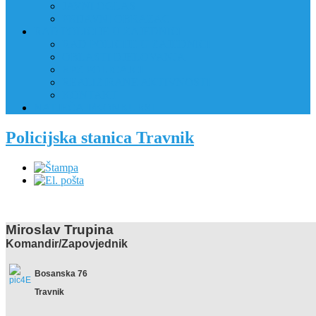
JAVNI OGLAS
PRIJAVNI OBRAZAC
RAD POLICIJE U ZAJEDNICI
RAD POLICIJE U ZAJEDNICI
OBLASTI DJELOVANJA
RPZ POLICAJCI
REALIZIRANE AKTIVNOSTI
KONTAKT
NATJEČAJI/KONKURSI
Policijska stanica Travnik
Miroslav Trupina
Komandir/Zapovjednik
Bosanska 76
Travnik