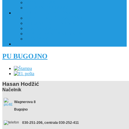
JAVNI OGLAS
PRIJAVNI OBRAZAC
RAD POLICIJE U ZAJEDNICI
RAD POLICIJE U ZAJEDNICI
OBLASTI DJELOVANJA
RPZ POLICAJCI
REALIZIRANE AKTIVNOSTI
KONTAKT
NATJEČAJI/KONKURSI
PU BUGOJNO
Hasan Hodžić
Načelnik
Wagnerova 8
Bugojno
030-251-206, centrala 030-252-411