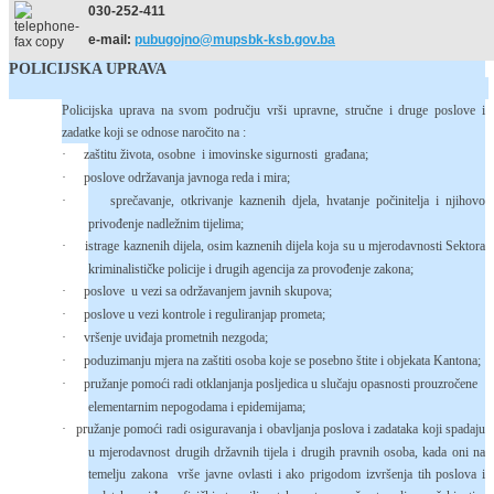
030-252-411
e-mail:
pubugojno@mupsbk-ksb.gov.ba
POLICIJSKA UPRAVA
Policijska uprava na svom području vrši upravne, stručne i druge poslove i
zadatke koji se odnose naročito na :
·
zaštitu života, osobne i imovinske sigurnosti građana;
·
poslove održavanja javnoga reda i mira;
·
sprečavanje, otkrivanje kaznenih djela, hvatanje počinitelja i njihovo
privođenje nadležnim tijelima;
·
istrage kaznenih dijela, osim kaznenih dijela koja su u mjerodavnosti Sektora
kriminalističke policije i drugih agencija za provođenje zakona;
·
poslove u vezi sa održavanjem javnih skupova;
·
poslove u vezi kontrole i reguliranjap prometa;
·
vršenje uviđaja prometnih nezgoda;
·
poduzimanju mjera na zaštiti osoba koje se posebno štite i objekata Kantona;
·
pružanje pomoći radi otklanjanja posljedica u slučaju opasnosti prouzročene
elementarnim nepogodama i epidemijama;
·
pružanje pomoći radi osiguravanja i obavljanja poslova i zadataka koji spadaju
u mjerodavnost drugih državnih tijela i drugih pravnih osoba, kada oni na
temelju zakona vrše javne ovlasti i ako prigodom izvršenja tih poslova i