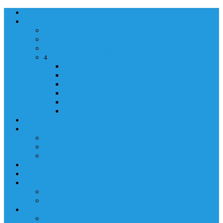
NASLOVNA
ORGANIZACIJA
ORGANIZACIJA
MINISTAR
POLICIJSKI KOMESAR
MINISTARSTVO
4
Back
Close
MINISTARSTVO
UPRAVA POLICIJE
UPRAVA ZA ADMINISTRACIJU
TAJNIK MINISTARSTVA
POM. U KABINETU MINISTRA
INFORMACIJA ZA JAVNOST
GRAĐANSTVO
GRAĐANSTVO
DOKUMENTI
IZDAVANJE DOKUMENATA
JAVNA NABAVKA
ZAKONI
KONTAKTI
KONTAKTI
e-MAIL
POLICIJSKA AKADEMIJA 2026
POLICIJSKA AKADEMIJA 2026