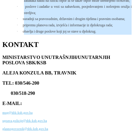
zadataka naiđu na fizički otpor ili se takav otpor može utemeljeno očekivati;
·
poslove i zadatke u vezi sa nabavkom, posjedovanjem i nošenjem oružja i
streljiva;
·
suradnji sa pravosudnim, državnim i drugim tijelima i pravnim osobama;
·
pripremu planova rada, izvješća i informacije iz djelokruga rada;
·
obavlja i druge poslove koji joj se stave u djelokrug.
KONTAKT
MINISTARSTVO UNUTRAŠNJIH/UNUTARNJIH
POSLOVA SBK/KSB
ALEJA KONZULA BB, TRAVNIK
TEL: 030/546-200
030/518-290
E-MAIL:
mup@sbk-ksb.gov.ba
uprava.policije@sbk-ksb.gov.ba
glasnogovornik@sbk-ksb.gov.ba