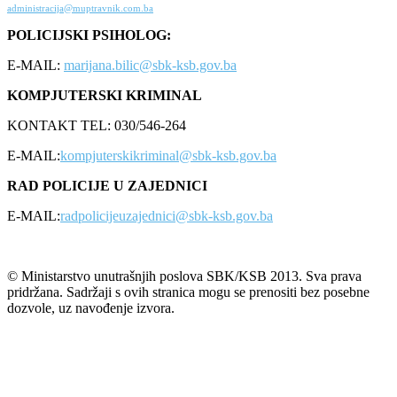
administracija@muptravnik.com.ba
POLICIJSKI PSIHOLOG:
E-MAIL:
marijana.bilic@sbk-ksb.gov.ba
KOMPJUTERSKI KRIMINAL
KONTAKT TEL: 030/546-264
E-MAIL:
kompjuterskikriminal@sbk-ksb.gov.ba
RAD POLICIJE U ZAJEDNICI
E-MAIL:
radpolicijeuzajednici@sbk-ksb.gov.ba
© Ministarstvo unutrašnjih poslova SBK/KSB 2013. Sva prava
pridržana. Sadržaji s ovih stranica mogu se prenositi bez posebne
dozvole, uz navođenje izvora.