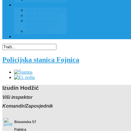
RAD POLICIJE U ZAJEDNICI
OBLASTI DJELOVANJA
RPZ POLICAJCI
REALIZIRANE
AKTIVNOSTI
KONTAKT
NATJEČAJI/KONKURSI
Policijska stanica Fojnica
Izudin Hodžić
Viši inspektor
Komandir/Zapovjednik
Bosanska 57
Fojnica