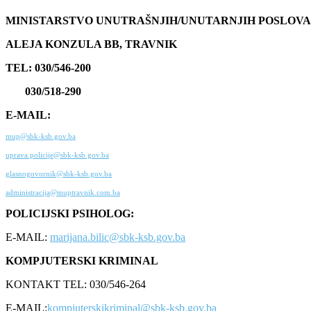
MINISTARSTVO UNUTRAŠNJIH/UNUTARNJIH POSLOVA
ALEJA KONZULA BB, TRAVNIK
TEL: 030/546-200
030/518-290
E-MAIL:
mup@sbk-ksb.gov.ba
uprava.policije@sbk-ksb.gov.ba
glasnogovornik@sbk-ksb.gov.ba
administracija@muptravnik.com.ba
POLICIJSKI PSIHOLOG:
E-MAIL:
marijana.bilic@sbk-ksb.gov.ba
KOMPJUTERSKI KRIMINAL
KONTAKT TEL: 030/546-264
E-MAIL:
kompjuterskikriminal@sbk-ksb.gov.ba