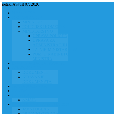
petak, Avgust 07, 2026
NASLOVNA
ORGANIZACIJA
MINISTAR
POLICIJSKI KOMESAR
MINISTARSTVO
UPRAVA POLICIJE
UPRAVA ZA
ADMINISTRACIJU
TAJNIK MINISTARSTVA
POM. U KABINETU
MINISTRA
INFORMACIJA ZA JAVNOST
GRAĐANSTVO
DOKUMENTI
IZDAVANJE
DOKUMENATA
JAVNA NABAVKA
ZAKONI
KONTAKTI
e-MAIL
POLICIJSKA AKADEMIJA 2026
JAVNI OGLAS
PRIJAVNI OBRAZAC