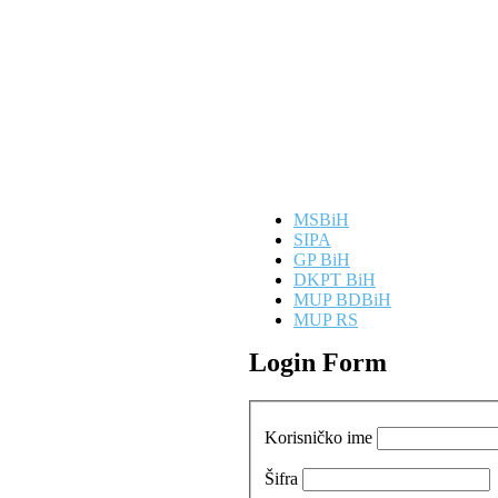
MSBiH
SIPA
GP BiH
DKPT BiH
MUP BDBiH
MUP RS
Login Form
Korisničko ime
Šifra