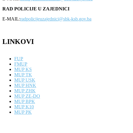
RAD POLICIJE U ZAJEDNICI
E-MAIL:
radpolicijeuzajednici@sbk-ksb.gov.ba
LINKOVI
FUP
FMUP
MUP KS
MUP TK
MUP USK
MUP HNK
MUP ZHK
MUP ZE-DO
MUP BPK
MUP K10
MUP PK