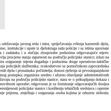
a održavanju javnog reda i mira, spriječavanju vršenja kaznenih djela,
se, instrukcije i upute iz djelokruga rada policije i sa istima upoznaje
ova i zadataka i u slučaju zlouporabe poduzima odgovarajuće mjere;
lja procjenu stanja sigurnosti na području policijske stanice; izlazi na
zira osiguranje mjesta događaja i poduzima druge operativno-taktičke
avanja policijkih službenika; svakodnevno sa pomočnikom zapovjednika
znenih djela i pronalasku počinitelja; donosi rješenja ui prvostupanjskom
jnog postupka; organizira uredno i ažurno obavljanje administrativnih
avaju na području policijske stanice; stara se o prikupljanju dokaza i
i pravilnosti uporabe; odgovoran je za formiranje odgovarajućih dosijea
remljenosti policijske stanice i korištenju tehničkih sredstava i opreme
anje prijema, smještaja i osiguranja osoba kojima je oduzeta sloboda;