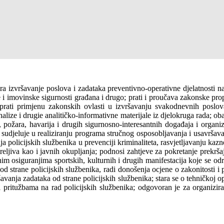
ra izvršavanje poslova i zadataka preventivno-operativne djelatnosti n
 i imovinske sigurnosti građana i drugo; prati i proučava zakonske propi
a; prati primjenu zakonskih ovlasti u izvršavanju svakodnevnih posl
lize i drugie analitičko-informativne materijale iz djelokruga rada; obav
 požara, havarija i drugih sigurnosno-interesantnih događaja i organi
no sudjeluje u realiziranju programa stručnog osposobljavanja i usavrš
nja policijskih službenika u prevenciji kriminaliteta, rasvjetljavanju ka
eljiva kao i javnih okupljanja; podnosi zahtjeve za pokretanje prekrša
im osiguranjima sportskih, kulturnih i drugih manifestacija koje se održ
 od strane policijskih službenika, radi donošenja ocjene o zakonitosti 
avanja zadataka od strane policijskih službenika; stara se o tehničkoj op
i pritužbama na rad policijskih službenika; odgovoran je za organizir