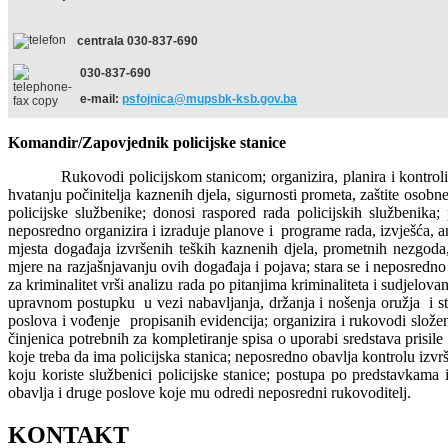
centrala 030-837-690
030-837-690
e-mail:
psfojnica@mupsbk-ksb.gov.ba
Komandir/Zapovjednik policijske stanice
Rukovodi policijskom stanicom; organizira, planira i kontroli
hvatanju počinitelja kaznenih djela, sigurnosti prometa, zaštite osobne
policijske službenike; donosi raspored rada policijskih službenik
neposredno organizira i izraduje planove i programe rada, izvješća, ana
mjesta događaja izvršenih teških kaznenih djela, prometnih nezgoda,
mjere na razjašnjavanju ovih događaja i pojava; stara se i neposred
za kriminalitet vrši analizu rada po pitanjima kriminaliteta i sudjelova
upravnom postupku u vezi nabavljanja, držanja i nošenja oružja i str
poslova i vođenje propisanih evidencija; organizira i rukovodi složen
činjenica potrebnih za kompletiranje spisa o uporabi sredstava prisile
koje treba da ima policijska stanica; neposredno obavlja kontrolu izvrš
koju koriste službenici policijske stanice; postupa po predstavkama 
obavlja i druge poslove koje mu odredi neposredni rukovoditelj.
KONTAKT