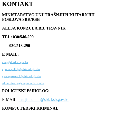
KONTAKT
MINISTARSTVO UNUTRAŠNJIH/UNUTARNJIH
POSLOVA SBK/KSB
ALEJA KONZULA BB, TRAVNIK
TEL: 030/546-200
030/518-290
E-MAIL:
mup@sbk-ksb.gov.ba
uprava.policije@sbk-ksb.gov.ba
glasnogovornik@sbk-ksb.gov.ba
administracija@muptravnik.com.ba
POLICIJSKI PSIHOLOG:
E-MAIL:
marijana.bilic@sbk-ksb.gov.ba
KOMPJUTERSKI KRIMINAL