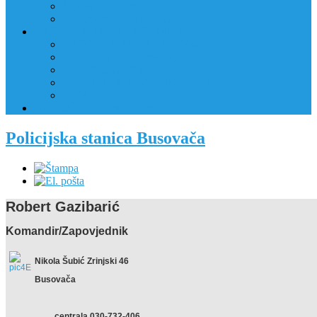
JAVNI OGLAS
PRIJAVNI OBRAZAC
RAD POLICIJE U ZAJEDNICI
RAD POLICIJE U ZAJEDNICI
OBLASTI DJELOVANJA
RPZ POLICAJCI
REALIZIRANE AKTIVNOSTI
KONTAKT
NATJEČAJI/KONKURSI
Policijska stanica Busovača
Robert Gazibarić
Komandir/Zapovjednik
Nikola Šubić Zrinjski 46
Busovača
centrala 030-732-406,