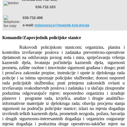
030-732-103
030-732-406
e-mail:
psbusovaca@mupsbk-ksb.gov.ba
Komandir/Zapovjednik policijske stanice
Rukovodi policijskom stanicom; organizira, planira i
kontrolira izvršavanje poslova i zadataka preventivno-operativne
djelatnosti na održavanju javnog reda i mira, spriječavanju vršenja
kaznenih djela, hvatanju počinitelja kaznenih djela, sigurnosti
prometa, zaštite osobne i imovinske sigurnosti građana i drugo; prati
i proučava zakonske propise, instrukcije i upute iz djelokruga rada
policije i sa istima upoznaje policijske službenike; donosi raspored
rada policijskih službenika; prati primjenu zakonskih ovlasti u
izvršavanju svakodnevnih poslova i zadataka i u slučaju zlouporabe
poduzima odgovarajuće mjere; neposredno organizira i izraduje
planove i programe rada, izvješća, analize i drugie analitičko-
informativne materijale iz djelokruga rada; obavlja procjenu stanja
sigurnosti na području policijske stanice; izlazi na mjesta događaja
izvršenih teških kaznenih djela, prometnih nezgoda, požara, havarija
i drugih sigurnosno-interesantnih događaja i organizira osiguranje
mjesta događaja i poduzima druge operativno-taktičke mjere na