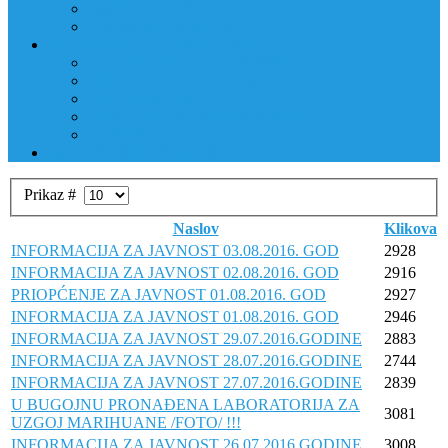
JAVNI OGLAS
PRIJAVNI OBRAZAC
RAD POLICIJE U ZAJEDNICI
RAD POLICIJE U ZAJEDNICI
OBLASTI DJELOVANJA
RPZ POLICAJCI
REALIZIRANE AKTIVNOSTI
KONTAKT
NATJEČAJI/KONKURSI
Prikaz #
Naslov
Klikova
INFORMACIJA ZA JAVNOST 03.08.2016. GOD
2928
INFORMACIJA ZA JAVNOST 02.08.2016. GOD
2916
PRIOPĆENJE ZA JAVNOST 01.08.2016. GOD
2927
INFORMACIJA ZA JAVNOST 01.08.2016. GOD
2946
INFORMACIJA ZA JAVNOST 29.07.2016.GODINE
2883
INFORMACIJA ZA JAVNOST 28.07.2016.GODINE
2744
INFORMACIJA ZA JAVNOST 27.07.2016.GODINE
2839
U BUGOJNU PRONAĐENA LABORATORIJA ZA
3081
UZGOJ MARIHUANE /FOTO/ !!!
INFORMACIJA ZA JAVNOST 26.07.2016.GODINE
3008