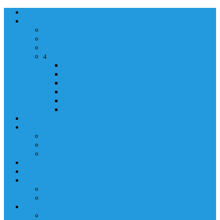
NASLOVNA
ORGANIZACIJA
ORGANIZACIJA
MINISTAR
POLICIJSKI KOMESAR
MINISTARSTVO
4
Back
Close
MINISTARSTVO
UPRAVA POLICIJE
UPRAVA ZA ADMINISTRACIJU
TAJNIK MINISTARSTVA
POM. U KABINETU MINISTRA
INFORMACIJA ZA JAVNOST
GRAĐANSTVO
GRAĐANSTVO
DOKUMENTI
IZDAVANJE DOKUMENATA
JAVNA NABAVKA
ZAKONI
KONTAKTI
KONTAKTI
e-MAIL
POLICIJSKA AKADEMIJA 2026
POLICIJSKA AKADEMIJA 2026