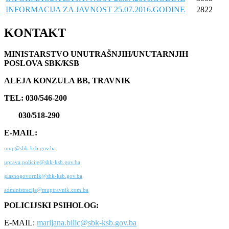
INFORMACIJA ZA JAVNOST 25.07.2016.GODINE
2822
KONTAKT
MINISTARSTVO UNUTRAŠNJIH/UNUTARNJIH
POSLOVA SBK/KSB
ALEJA KONZULA BB, TRAVNIK
TEL: 030/546-200
030/518-290
E-MAIL:
mup@sbk-ksb.gov.ba
uprava.policije@sbk-ksb.gov.ba
glasnogovornik@sbk-ksb.gov.ba
administracija@muptravnik.com.ba
POLICIJSKI PSIHOLOG:
E-MAIL:
marijana.bilic@sbk-ksb.gov.ba