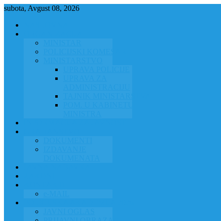
subota, Avgust 08, 2026
NASLOVNA
ORGANIZACIJA
MINISTAR
POLICIJSKI KOMESAR
MINISTARSTVO
UPRAVA POLICIJE
UPRAVA ZA
ADMINISTRACIJU
TAJNIK MINISTARSTVA
POM. U KABINETU
MINISTRA
INFORMACIJA ZA JAVNOST
GRAĐANSTVO
DOKUMENTI
IZDAVANJE
DOKUMENATA
JAVNA NABAVKA
ZAKONI
KONTAKTI
e-MAIL
POLICIJSKA AKADEMIJA 2026
JAVNI OGLAS
PRIJAVNI OBRAZAC