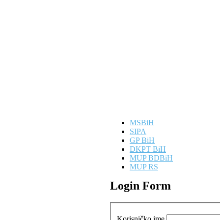
MSBiH
SIPA
GP BiH
DKPT BiH
MUP BDBiH
MUP RS
Login Form
Korisničko ime