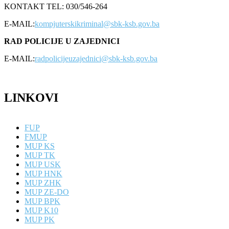
KONTAKT TEL: 030/546-264
E-MAIL:
kompjuterskikriminal@sbk-ksb.gov.ba
RAD POLICIJE U ZAJEDNICI
E-MAIL:
radpolicijeuzajednici@sbk-ksb.gov.ba
LINKOVI
FUP
FMUP
MUP KS
MUP TK
MUP USK
MUP HNK
MUP ZHK
MUP ZE-DO
MUP BPK
MUP K10
MUP PK