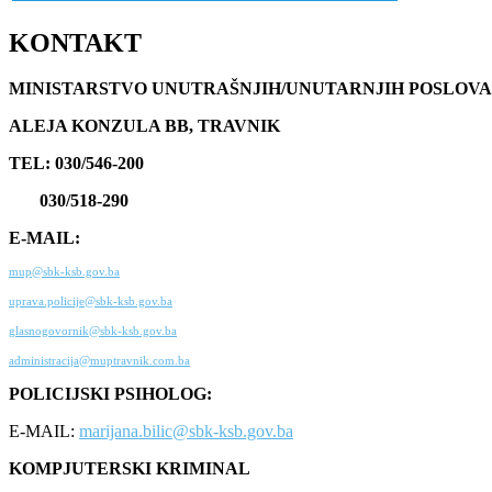
KONTAKT
MINISTARSTVO UNUTRAŠNJIH/UNUTARNJIH POSLOVA
ALEJA KONZULA BB, TRAVNIK
TEL: 030/546-200
030/518-290
E-MAIL:
mup@sbk-ksb.gov.ba
uprava.policije@sbk-ksb.gov.ba
glasnogovornik@sbk-ksb.gov.ba
administracija@muptravnik.com.ba
POLICIJSKI PSIHOLOG:
E-MAIL:
marijana.bilic@sbk-ksb.gov.ba
KOMPJUTERSKI KRIMINAL