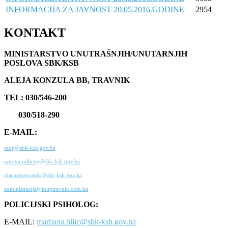
INFORMACIJA ZA JAVNOST 20.05.2016.GODINE
2954
KONTAKT
MINISTARSTVO UNUTRAŠNJIH/UNUTARNJIH
POSLOVA SBK/KSB
ALEJA KONZULA BB, TRAVNIK
TEL: 030/546-200
030/518-290
E-MAIL:
mup@sbk-ksb.gov.ba
uprava.policije@sbk-ksb.gov.ba
glasnogovornik@sbk-ksb.gov.ba
administracija@muptravnik.com.ba
POLICIJSKI PSIHOLOG:
E-MAIL:
marijana.bilic@sbk-ksb.gov.ba