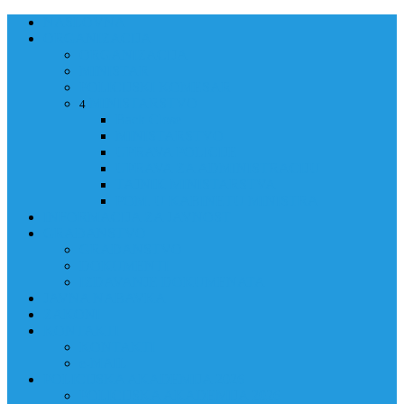
NASLOVNA
ORGANIZACIJA
ORGANIZACIJA
MINISTAR
POLICIJSKI KOMESAR
MINISTARSTVO
4
Back
Close
MINISTARSTVO
UPRAVA POLICIJE
UPRAVA ZA ADMINISTRACIJU
TAJNIK MINISTARSTVA
POM. U KABINETU MINISTRA
INFORMACIJA ZA JAVNOST
GRAĐANSTVO
GRAĐANSTVO
DOKUMENTI
IZDAVANJE DOKUMENATA
JAVNA NABAVKA
ZAKONI
KONTAKTI
KONTAKTI
e-MAIL
POLICIJSKA AKADEMIJA 2026
POLICIJSKA AKADEMIJA 2026