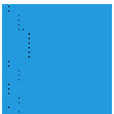
NASLOVNA
ORGANIZACIJA
ORGANIZACIJA
MINISTAR
POLICIJSKI KOMESAR
MINISTARSTVO
4
Back
Close
MINISTARSTVO
UPRAVA POLICIJE
UPRAVA ZA ADMINISTRACIJU
TAJNIK MINISTARSTVA
POM. U KABINETU MINISTRA
INFORMACIJA ZA JAVNOST
GRAĐANSTVO
GRAĐANSTVO
DOKUMENTI
IZDAVANJE DOKUMENATA
JAVNA NABAVKA
ZAKONI
KONTAKTI
KONTAKTI
e-MAIL
POLICIJSKA AKADEMIJA 2026
POLICIJSKA AKADEMIJA 2026