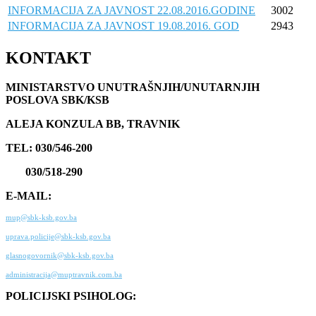
INFORMACIJA ZA JAVNOST 22.08.2016.GODINE
3002
INFORMACIJA ZA JAVNOST 19.08.2016. GOD
2943
KONTAKT
MINISTARSTVO UNUTRAŠNJIH/UNUTARNJIH
POSLOVA SBK/KSB
ALEJA KONZULA BB, TRAVNIK
TEL: 030/546-200
030/518-290
E-MAIL:
mup@sbk-ksb.gov.ba
uprava.policije@sbk-ksb.gov.ba
glasnogovornik@sbk-ksb.gov.ba
administracija@muptravnik.com.ba
POLICIJSKI PSIHOLOG: