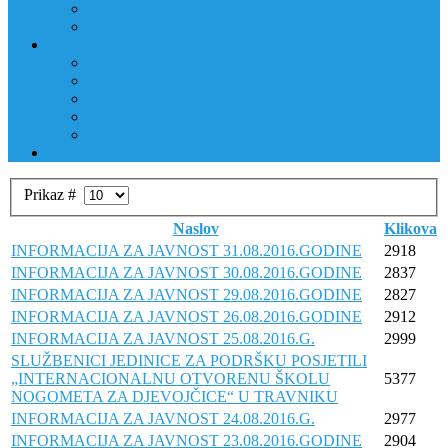
JAVNI OGLAS
PRIJAVNI OBRAZAC
RAD POLICIJE U ZAJEDNICI
RAD POLICIJE U ZAJEDNICI
OBLASTI DJELOVANJA
RPZ POLICAJCI
REALIZIRANE AKTIVNOSTI
KONTAKT
NATJEČAJI/KONKURSI
Prikaz #
Naslov
Klikova
INFORMACIJA ZA JAVNOST 31.08.2016.GODINE
2918
INFORMACIJA ZA JAVNOST 30.08.2016.GODINE
2837
INFORMACIJA ZA JAVNOST 29.08.2016.GODINE
2827
INFORMACIJA ZA JAVNOST 26.08.2016.GODINE
2912
INFORMACIJA ZA JAVNOST 25.08.2016.G.
2999
SLUŽBENICI JEDINICE ZA PODRŠKU POSJETILI
„INTERNACIONALNU OTVORENU ŠKOLU
5377
NOGOMETA ZA DJEVOJČICE“ U TRAVNIKU
INFORMACIJA ZA JAVNOST 24.08.2016.G.
2977
INFORMACIJA ZA JAVNOST 23.08.2016.GODINE
2904