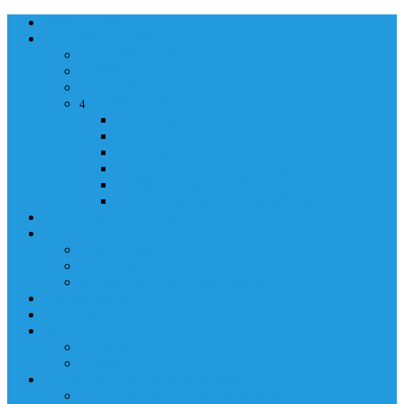
NASLOVNA
ORGANIZACIJA
ORGANIZACIJA
MINISTAR
POLICIJSKI KOMESAR
MINISTARSTVO
4
Back
Close
MINISTARSTVO
UPRAVA POLICIJE
UPRAVA ZA ADMINISTRACIJU
TAJNIK MINISTARSTVA
POM. U KABINETU MINISTRA
INFORMACIJA ZA JAVNOST
GRAĐANSTVO
GRAĐANSTVO
DOKUMENTI
IZDAVANJE DOKUMENATA
JAVNA NABAVKA
ZAKONI
KONTAKTI
KONTAKTI
e-MAIL
POLICIJSKA AKADEMIJA 2026
POLICIJSKA AKADEMIJA 2026