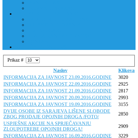
JAVNI OGLAS
PRIJAVNI OBRAZAC
RAD POLICIJE U ZAJEDNICI
RAD POLICIJE U ZAJEDNICI
OBLASTI DJELOVANJA
RPZ POLICAJCI
REALIZIRANE AKTIVNOSTI
KONTAKT
NATJEČAJI/KONKURSI
Prikaz #
Naslov
Klikova
INFORMACIJA ZA JAVNOST 23.09.2016.GODINE
3020
INFORMACIJA ZA JAVNOST 22.09.2016.GODINE
2925
INFORMACIJA ZA JAVNOST 21.09.2016.GODINE
2817
INFORMACIJA ZA JAVNOST 20.09.2016.GODINE
2993
INFORMACIJA ZA JAVNOST 19.09.2016.GODINE
3155
DVIJE OSOBE IZ SARAJEVA LIŠENE SLOBODE
2850
ZBOG PRODAJE OPOJNIH DROGA /FOTO/
USPJEŠNE AKCIJE NA SPRJEČAVANJU
2909
ZLOUPOTREBE OPOJNIH DROGA!
INFORMACIJA ZA JAVNOST 16.09.2016.GODINE
3229