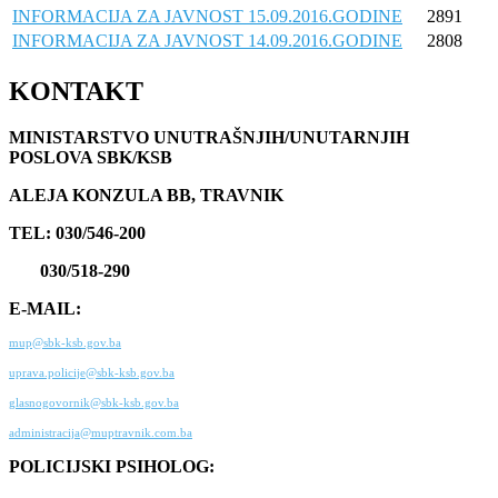
INFORMACIJA ZA JAVNOST 15.09.2016.GODINE
2891
INFORMACIJA ZA JAVNOST 14.09.2016.GODINE
2808
KONTAKT
MINISTARSTVO UNUTRAŠNJIH/UNUTARNJIH
POSLOVA SBK/KSB
ALEJA KONZULA BB, TRAVNIK
TEL: 030/546-200
030/518-290
E-MAIL:
mup@sbk-ksb.gov.ba
uprava.policije@sbk-ksb.gov.ba
glasnogovornik@sbk-ksb.gov.ba
administracija@muptravnik.com.ba
POLICIJSKI PSIHOLOG: