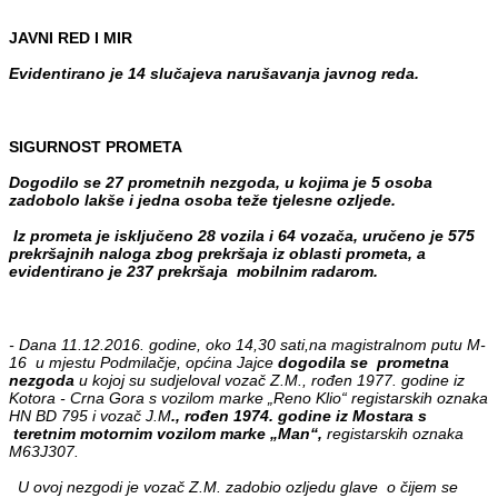
JAVNI RED I MIR
Evidentirano je 14 slučajeva narušavanja javnog reda.
SIGURNOST PROMETA
Dogodilo se 27 prometnih nezgoda, u kojima je 5 osoba
zadobolo lakše i jedna osoba teže tjelesne ozljede.
Iz prometa je isključeno 28 vozila i 64 vozača, uručeno je 575
prekršajnih naloga zbog prekršaja iz oblasti prometa, a
evidentirano je 237 prekršaja mobilnim radarom.
- Dana 11.12.2016. godine, oko 14,30 sati,na magistralnom putu M-
16 u mjestu Podmilačje, općina Jajce
dogodila se prometna
nezgoda
u kojoj su sudjeloval vozač Z.M., rođen 1977. godine iz
Kotora - Crna Gora s vozilom marke „Reno Klio“ registarskih oznaka
HN BD 795 i vozač J.M
., rođen 1974. godine iz Mostara s
teretnim motornim vozilom marke „Man“,
registarskih oznaka
M63J307.
U ovoj nezgodi je vozač Z.M. zadobio ozljedu glave o čijem se