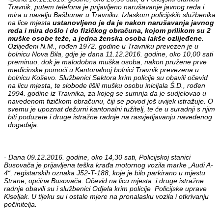
Travnik, putem telefona je prijavljeno narušavanje javnog reda i
mira u naselju Bašbunar u Travniku. Izlaskom policijskih službenika
na lice mjesta
ustanovljeno je da je nakon narušavanja javnog
reda i mira došlo i do fizičkog obračuna, kojom prilikom su 2
muške osobe teže, a jedna ženska osoba lakše ozlijeđene
.
Ozlijeđeni N.M., rođen 1972. godine u Travniku prevezen je u
bolnicu Nova Bila, gdje je dana 11.12.2016. godine, oko 10,00 sati
preminuo, dok je malodobna muška osoba, nakon pružene prve
medicinske pomoći u Kantonalnoj bolnici Travnik prevezena u
bolnicu Koševo. Službenici Sektora krim policije su obavili očevid
na licu mjesta, te slobode lišili mušku osobu inicijala Š.D., rođen
1994. godine iz Travnika, za kojeg se sumnja da je sudjelovao u
navedenom fizičkom obračunu, čiji se povod još uvijek istražuje. O
svemu je upoznat dežurni kantonalni tužitelj, te će u suradnji s njim
biti poduzete i druge istražne radnje na rasvjetljavanju navedenog
događaja.
- Dana 09.12.2016. godine, oko 14,30 sati, Policijskoj stanici
Busovača je prijavljena teška krađa motornog vozila marke „Audi A-
4“, registarskih oznaka J52-T-188, koje je bilo parkirano u mjestu
Strane, općina Busovača.
Očevid na licu mjesta i druge istražne
radnje obavili su i službenici Odjela krim policije Policijske uprave
Kiseljak. U tijeku su i ostale mjere na pronalasku vozila i otkrivanju
počinitelja.