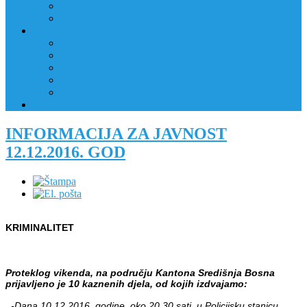
JAVNI OGLAS
PRIJAVNI OBRAZAC
RAD POLICIJE U ZAJEDNICI
RAD POLICIJE U ZAJEDNICI
OBLASTI DJELOVANJA
RPZ POLICAJCI
REALIZIRANE AKTIVNOSTI
KONTAKT
NATJEČAJI/KONKURSI
INFORMACIJA ZA JAVNOST
12.12.2016. GOD
KRIMINALITET
Proteklog vikenda, na području Kantona Središnja Bosna
prijavljeno je 10 kaznenih djela, od kojih izdvajamo:
-Dana 10.12.2016. godine, oko 20,30 sati, u Policijsku stanicu