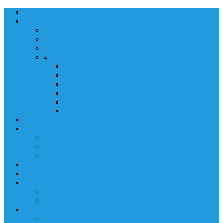
NASLOVNA
ORGANIZACIJA
ORGANIZACIJA
MINISTAR
POLICIJSKI KOMESAR
MINISTARSTVO
4
Back
Close
MINISTARSTVO
UPRAVA POLICIJE
UPRAVA ZA ADMINISTRACIJU
TAJNIK MINISTARSTVA
POM. U KABINETU MINISTRA
INFORMACIJA ZA JAVNOST
GRAĐANSTVO
GRAĐANSTVO
DOKUMENTI
IZDAVANJE DOKUMENATA
JAVNA NABAVKA
ZAKONI
KONTAKTI
KONTAKTI
e-MAIL
POLICIJSKA AKADEMIJA 2026
POLICIJSKA AKADEMIJA 2026