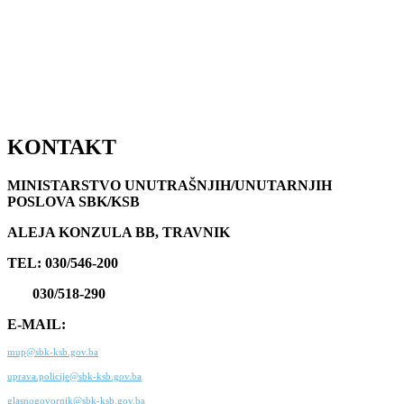
KONTAKT
MINISTARSTVO UNUTRAŠNJIH/UNUTARNJIH
POSLOVA SBK/KSB
ALEJA KONZULA BB, TRAVNIK
TEL: 030/546-200
030/518-290
E-MAIL:
mup@sbk-ksb.gov.ba
uprava.policije@sbk-ksb.gov.ba
glasnogovornik@sbk-ksb.gov.ba