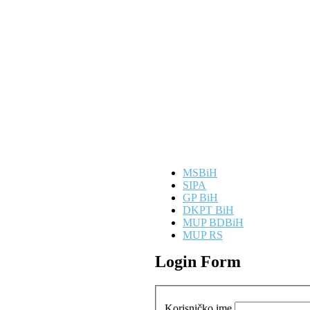
MSBiH
SIPA
GP BiH
DKPT BiH
MUP BDBiH
MUP RS
Login Form
Korisničko ime