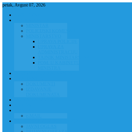
petak, Avgust 07, 2026
NASLOVNA
ORGANIZACIJA
MINISTAR
POLICIJSKI KOMESAR
MINISTARSTVO
UPRAVA POLICIJE
UPRAVA ZA
ADMINISTRACIJU
TAJNIK MINISTARSTVA
POM. U KABINETU
MINISTRA
INFORMACIJA ZA JAVNOST
GRAĐANSTVO
DOKUMENTI
IZDAVANJE
DOKUMENATA
JAVNA NABAVKA
ZAKONI
KONTAKTI
e-MAIL
POLICIJSKA AKADEMIJA 2026
JAVNI OGLAS
PRIJAVNI OBRAZAC