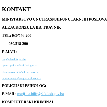
KONTAKT
MINISTARSTVO UNUTRAŠNJIH/UNUTARNJIH POSLOVA
ALEJA KONZULA BB, TRAVNIK
TEL: 030/546-200
030/518-290
E-MAIL:
mup@sbk-ksb.gov.ba
uprava.policije@sbk-ksb.gov.ba
glasnogovornik@sbk-ksb.gov.ba
administracija@muptravnik.com.ba
POLICIJSKI PSIHOLOG:
E-MAIL:
marijana.bilic@sbk-ksb.gov.ba
KOMPJUTERSKI KRIMINAL