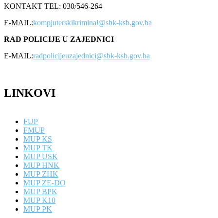
KONTAKT TEL: 030/546-264
E-MAIL:
kompjuterskikriminal@sbk-ksb.gov.ba
RAD POLICIJE U ZAJEDNICI
E-MAIL:
radpolicijeuzajednici@sbk-ksb.gov.ba
LINKOVI
FUP
FMUP
MUP KS
MUP TK
MUP USK
MUP HNK
MUP ZHK
MUP ZE-DO
MUP BPK
MUP K10
MUP PK