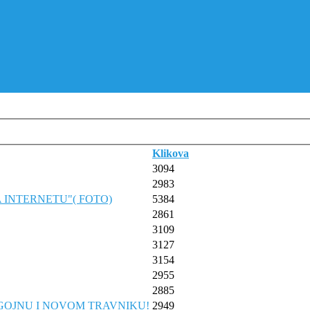
Klikova
3094
2983
 INTERNETU"( FOTO)
5384
2861
3109
3127
3154
2955
2885
UGOJNU I NOVOM TRAVNIKU!
2949