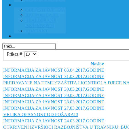
RAD POLICIJE U ZAJEDNICI
OBLASTI DJELOVANJA
RPZ POLICAJCI
REALIZIRANE
AKTIVNOSTI
KONTAKT
NATJEČAJI/KONKURSI
Prikaz #
Naslov
INFORMACIJA ZA JAVNOST 03.04.2017.GODINE
INFORMACIJA ZA JAVNOST 31.03.2017.GODINE
PREDAVANJE NA TEMU:"ZAŠTITA I KONTROLA DJECE NA
INFORMACIJA ZA JAVNOST 30.03.2017.GODINE
INFORMACIJA ZA JAVNOST 29.03.2017.GODINE
INFORMACIJA ZA JAVNOST 28.03.2017.GODINE
INFORMACIJA ZA JAVNOST 27.03.2017.GODINE
VELIKA OPASNOST OD POŽARA!!!
INFORMACIJA ZA JAVNOST 24.03.2017.GODINE
OTKRIVENI IZVRŠIOCI RAZBOJNIŠTVA U TRAVNIKU, B