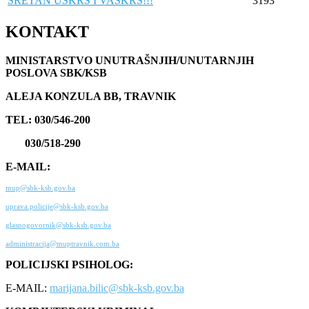
SRETAN USKRS I VASKRS!!!
3193
KONTAKT
MINISTARSTVO UNUTRAŠNJIH/UNUTARNJIH
POSLOVA SBK/KSB
ALEJA KONZULA BB, TRAVNIK
TEL: 030/546-200
030/518-290
E-MAIL:
mup@sbk-ksb.gov.ba
uprava.policije@sbk-ksb.gov.ba
glasnogovornik@sbk-ksb.gov.ba
administracija@muptravnik.com.ba
POLICIJSKI PSIHOLOG:
E-MAIL:
marijana.bilic@sbk-ksb.gov.ba