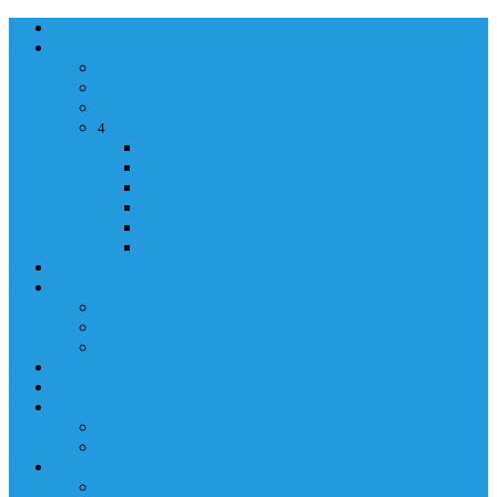
NASLOVNA
ORGANIZACIJA
ORGANIZACIJA
MINISTAR
POLICIJSKI KOMESAR
MINISTARSTVO
4
Back
Close
MINISTARSTVO
UPRAVA POLICIJE
UPRAVA ZA ADMINISTRACIJU
TAJNIK MINISTARSTVA
POM. U KABINETU MINISTRA
INFORMACIJA ZA JAVNOST
GRAĐANSTVO
GRAĐANSTVO
DOKUMENTI
IZDAVANJE DOKUMENATA
JAVNA NABAVKA
ZAKONI
KONTAKTI
KONTAKTI
e-MAIL
POLICIJSKA AKADEMIJA 2026
POLICIJSKA AKADEMIJA 2026