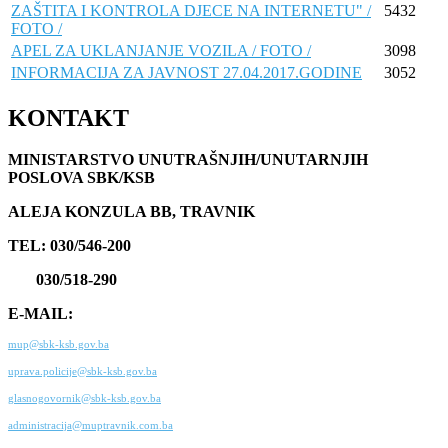
ZAŠTITA I KONTROLA DJECE NA INTERNETU" /
5432
FOTO /
APEL ZA UKLANJANJE VOZILA / FOTO /
3098
INFORMACIJA ZA JAVNOST 27.04.2017.GODINE
3052
KONTAKT
MINISTARSTVO UNUTRAŠNJIH/UNUTARNJIH
POSLOVA SBK/KSB
ALEJA KONZULA BB, TRAVNIK
TEL: 030/546-200
030/518-290
E-MAIL:
mup@sbk-ksb.gov.ba
uprava.policije@sbk-ksb.gov.ba
glasnogovornik@sbk-ksb.gov.ba
administracija@muptravnik.com.ba