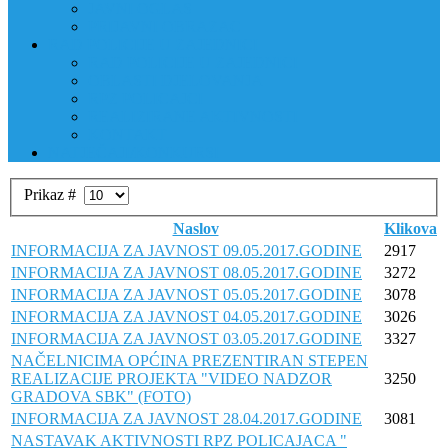
JAVNI OGLAS
PRIJAVNI OBRAZAC
RAD POLICIJE U ZAJEDNICI
RAD POLICIJE U ZAJEDNICI
OBLASTI DJELOVANJA
RPZ POLICAJCI
REALIZIRANE AKTIVNOSTI
KONTAKT
NATJEČAJI/KONKURSI
Prikaz #
Naslov
Klikova
INFORMACIJA ZA JAVNOST 09.05.2017.GODINE
2917
INFORMACIJA ZA JAVNOST 08.05.2017.GODINE
3272
INFORMACIJA ZA JAVNOST 05.05.2017.GODINE
3078
INFORMACIJA ZA JAVNOST 04.05.2017.GODINE
3026
INFORMACIJA ZA JAVNOST 03.05.2017.GODINE
3327
NAČELNICIMA OPĆINA PREZENTIRAN STEPEN
REALIZACIJE PROJEKTA "VIDEO NADZOR
3250
GRADOVA SBK" (FOTO)
INFORMACIJA ZA JAVNOST 28.04.2017.GODINE
3081
NASTAVAK AKTIVNOSTI RPZ POLICAJACA "