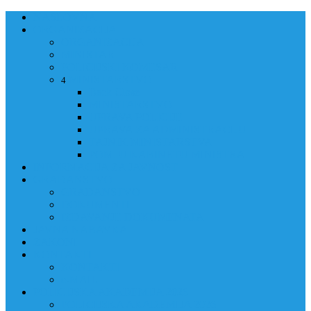
NASLOVNA
ORGANIZACIJA
ORGANIZACIJA
MINISTAR
POLICIJSKI KOMESAR
MINISTARSTVO
4
Back
Close
MINISTARSTVO
UPRAVA POLICIJE
UPRAVA ZA ADMINISTRACIJU
TAJNIK MINISTARSTVA
POM. U KABINETU MINISTRA
INFORMACIJA ZA JAVNOST
GRAĐANSTVO
GRAĐANSTVO
DOKUMENTI
IZDAVANJE DOKUMENATA
JAVNA NABAVKA
ZAKONI
KONTAKTI
KONTAKTI
e-MAIL
POLICIJSKA AKADEMIJA 2026
POLICIJSKA AKADEMIJA 2026