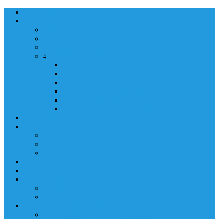
NASLOVNA
ORGANIZACIJA
ORGANIZACIJA
MINISTAR
POLICIJSKI KOMESAR
MINISTARSTVO
4
Back
Close
MINISTARSTVO
UPRAVA POLICIJE
UPRAVA ZA ADMINISTRACIJU
TAJNIK MINISTARSTVA
POM. U KABINETU MINISTRA
INFORMACIJA ZA JAVNOST
GRAĐANSTVO
GRAĐANSTVO
DOKUMENTI
IZDAVANJE DOKUMENATA
JAVNA NABAVKA
ZAKONI
KONTAKTI
KONTAKTI
e-MAIL
POLICIJSKA AKADEMIJA 2026
POLICIJSKA AKADEMIJA 2026