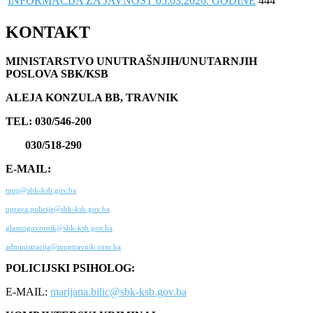
INFORMACIJA ZA JAVNOST 05.03.2026. GODINE
444
KONTAKT
MINISTARSTVO UNUTRAŠNJIH/UNUTARNJIH
POSLOVA SBK/KSB
ALEJA KONZULA BB, TRAVNIK
TEL: 030/546-200
030/518-290
E-MAIL:
mup@sbk-ksb.gov.ba
uprava.policije@sbk-ksb.gov.ba
glasnogovornik@sbk-ksb.gov.ba
administracija@muptravnik.com.ba
POLICIJSKI PSIHOLOG:
E-MAIL:
marijana.bilic@sbk-ksb.gov.ba