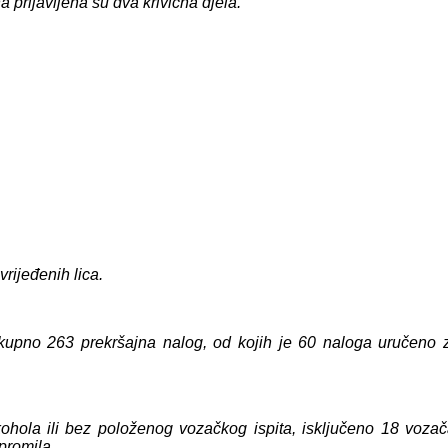
prijavljena su dva krivična djela.
rijeđenih lica.
 ukupno 263 prekršajna nalog, od kojih je 60 naloga uručeno z
ohola ili bez položenog vozačkog ispita, isključeno 18 vozač
 promila