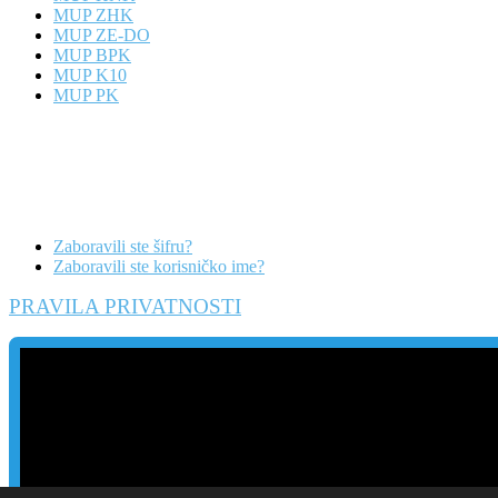
MUP ZHK
MUP ZE-DO
MUP BPK
MUP K10
MUP PK
Zaboravili ste šifru?
Zaboravili ste korisničko ime?
PRAVILA PRIVATNOSTI
Danas
Posljednje sedmice
Posljednji mjesec