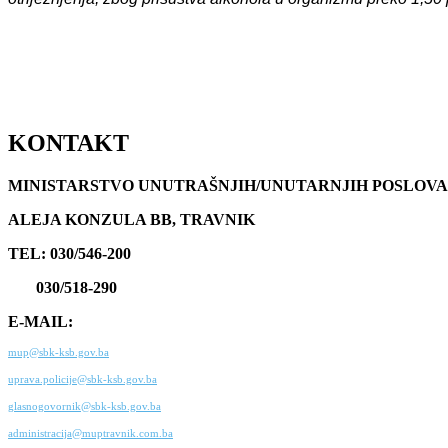
KONTAKT
MINISTARSTVO UNUTRAŠNJIH/UNUTARNJIH POSLOVA
ALEJA KONZULA BB, TRAVNIK
TEL: 030/546-200
030/518-290
E-MAIL:
mup@sbk-ksb.gov.ba
uprava.policije@sbk-ksb.gov.ba
glasnogovornik@sbk-ksb.gov.ba
administracija@muptravnik.com.ba