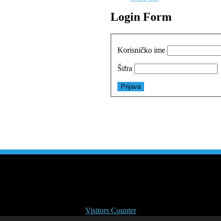
Login Form
Korisničko ime
Šifra
1
3
3
1
9
9
7
2
Visitors Counter