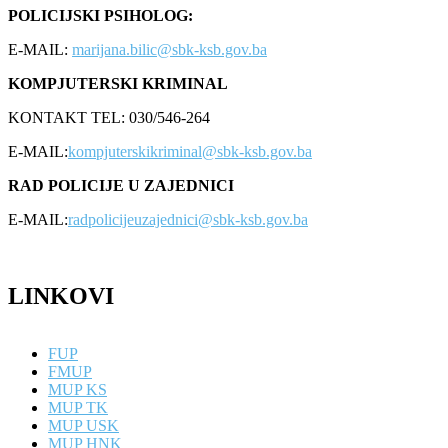
POLICIJSKI PSIHOLOG:
E-MAIL:
marijana.bilic@sbk-ksb.gov.ba
KOMPJUTERSKI KRIMINAL
KONTAKT TEL: 030/546-264
E-MAIL:
kompjuterskikriminal@sbk-ksb.gov.ba
RAD POLICIJE U ZAJEDNICI
E-MAIL:
radpolicijeuzajednici@sbk-ksb.gov.ba
LINKOVI
FUP
FMUP
MUP KS
MUP TK
MUP USK
MUP HNK