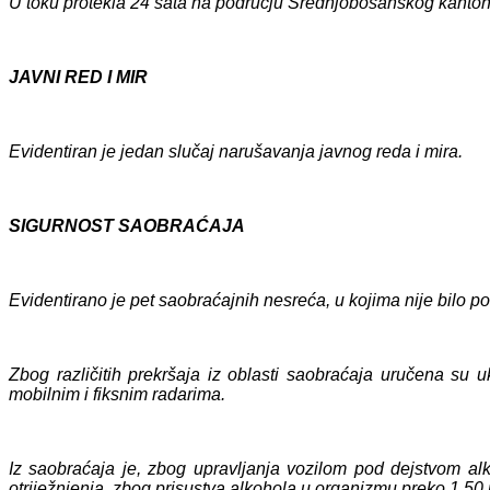
U toku protekla 24 sata na području Srednjobosanskog kantona 
JAVNI RED I MIR
Evidentiran je jedan slučaj narušavanja javnog reda i mira.
SIGURNOST SAOBRAĆAJA
Evidentirano je pet saobraćajnih nesreća, u kojima nije bilo pov
Zbog različitih prekršaja iz oblasti saobraćaja uručena su
mobilnim i fiksnim radarima.
Iz saobraćaja je, zbog upravljanja vozilom pod dejstvom alk
otriježnjenja, zbog prisustva alkohola u organizmu preko 1,50