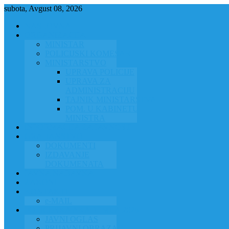
subota, Avgust 08, 2026
NASLOVNA
ORGANIZACIJA
MINISTAR
POLICIJSKI KOMESAR
MINISTARSTVO
UPRAVA POLICIJE
UPRAVA ZA
ADMINISTRACIJU
TAJNIK MINISTARSTVA
POM. U KABINETU
MINISTRA
INFORMACIJA ZA JAVNOST
GRAĐANSTVO
DOKUMENTI
IZDAVANJE
DOKUMENATA
JAVNA NABAVKA
ZAKONI
KONTAKTI
e-MAIL
POLICIJSKA AKADEMIJA 2026
JAVNI OGLAS
PRIJAVNI OBRAZAC