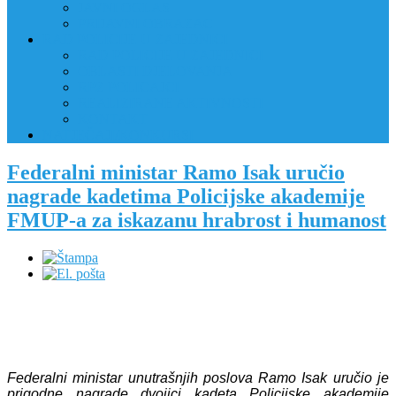
JAVNI OGLAS
PRIJAVNI OBRAZAC
RAD POLICIJE U ZAJEDNICI
RAD POLICIJE U ZAJEDNICI
OBLASTI DJELOVANJA
RPZ POLICAJCI
REALIZIRANE AKTIVNOSTI
KONTAKT
NATJEČAJI/KONKURSI
Federalni ministar Ramo Isak uručio
nagrade kadetima Policijske akademije
FMUP-a za iskazanu hrabrost i humanost
Federalni ministar unutrašnjih poslova Ramo Isak uručio je
prigodne nagrade dvojici kadeta Policijske akademije