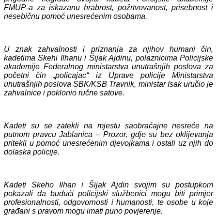
FMUP-a za iskazanu hrabrost, požrtvovanost, prisebnost i
nesebičnu pomoć unesrećenim osobama.
U znak zahvalnosti i priznanja za njihov humani čin,
kadetima Skehi Ilhanu i Šijak Ajdinu, polaznicima Policijske
akademije Federalnog ministarstva unutrašnjih poslova za
početni čin „policajac“ iz Uprave policije Ministarstva
unutrašnjih poslova SBK/KSB Travnik, ministar Isak uručio je
zahvalnice i poklonio ručne satove.
Kadeti su se zatekli na mjestu saobraćajne nesreće na
putnom pravcu Jablanica – Prozor, gdje su bez oklijevanja
pritekli u pomoć unesrećenim djevojkama i ostali uz njih do
dolaska policije.
Kadeti Skeho Ilhan i Šijak Ajdin svojim su postupkom
pokazali da budući policijski službenici mogu biti primjer
profesionalnosti, odgovornosti i humanosti, te osobe u koje
građani s pravom mogu imati puno povjerenje.