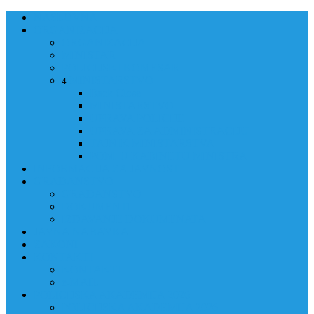
NASLOVNA
ORGANIZACIJA
ORGANIZACIJA
MINISTAR
POLICIJSKI KOMESAR
MINISTARSTVO
4
Back
Close
MINISTARSTVO
UPRAVA POLICIJE
UPRAVA ZA ADMINISTRACIJU
TAJNIK MINISTARSTVA
POM. U KABINETU MINISTRA
INFORMACIJA ZA JAVNOST
GRAĐANSTVO
GRAĐANSTVO
DOKUMENTI
IZDAVANJE DOKUMENATA
JAVNA NABAVKA
ZAKONI
KONTAKTI
KONTAKTI
e-MAIL
POLICIJSKA AKADEMIJA 2026
POLICIJSKA AKADEMIJA 2026