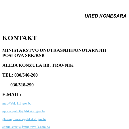
URED KOMESARA
KONTAKT
MINISTARSTVO UNUTRAŠNJIH/UNUTARNJIH
POSLOVA SBK/KSB
ALEJA KONZULA BB, TRAVNIK
TEL: 030/546-200
030/518-290
E-MAIL:
mup@sbk-ksb.gov.ba
uprava.policije@sbk-ksb.gov.ba
glasnogovornik@sbk-ksb.gov.ba
administracija@muptravnik.com.ba