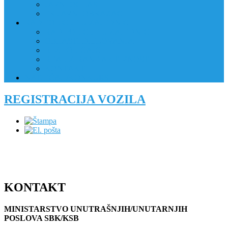
JAVNI OGLAS
PRIJAVNI OBRAZAC
RAD POLICIJE U ZAJEDNICI
RAD POLICIJE U ZAJEDNICI
OBLASTI DJELOVANJA
RPZ POLICAJCI
REALIZIRANE AKTIVNOSTI
KONTAKT
NATJEČAJI/KONKURSI
REGISTRACIJA VOZILA
KONTAKT
MINISTARSTVO UNUTRAŠNJIH/UNUTARNJIH
POSLOVA SBK/KSB