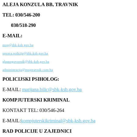
ALEJA KONZULA BB, TRAVNIK
TEL: 030/546-200
030/518-290
E-MAIL:
mup@sbk-ksb.gov.ba
uprava.policije@sbk-ksb.gov.ba
glasnogovornik@sbk-ksb.gov.ba
administracija@muptravnik.com.ba
POLICIJSKI PSIHOLOG:
E-MAIL:
marijana.bilic@sbk-ksb.gov.ba
KOMPJUTERSKI KRIMINAL
KONTAKT TEL: 030/546-264
E-MAIL:
kompjuterskikriminal@sbk-ksb.gov.ba
RAD POLICIJE U ZAJEDNICI