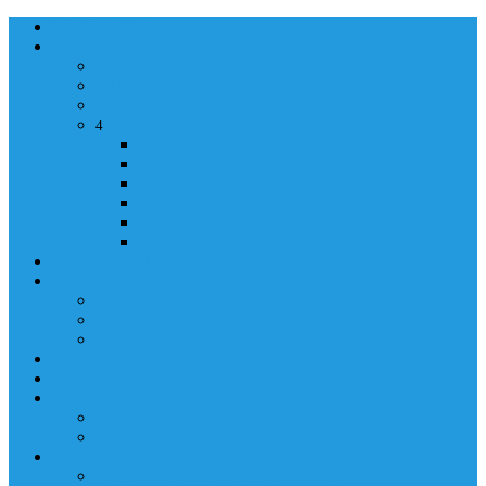
NASLOVNA
ORGANIZACIJA
ORGANIZACIJA
MINISTAR
POLICIJSKI KOMESAR
MINISTARSTVO
4
Back
Close
MINISTARSTVO
UPRAVA POLICIJE
UPRAVA ZA ADMINISTRACIJU
TAJNIK MINISTARSTVA
POM. U KABINETU MINISTRA
INFORMACIJA ZA JAVNOST
GRAĐANSTVO
GRAĐANSTVO
DOKUMENTI
IZDAVANJE DOKUMENATA
JAVNA NABAVKA
ZAKONI
KONTAKTI
KONTAKTI
e-MAIL
POLICIJSKA AKADEMIJA 2026
POLICIJSKA AKADEMIJA 2026