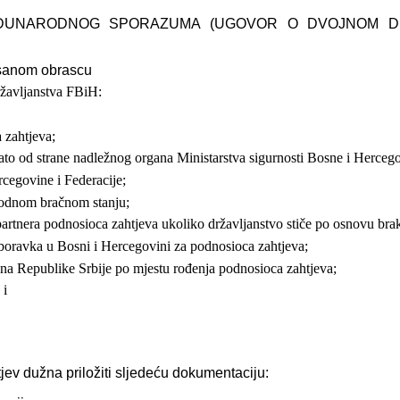
ĐUNARODNOG SPORAZUMA (UGOVOR O DVOJNOM DR
pisanom obrascu
ržavljanstva FBiH:
 zahtjeva;
dato od strane nadležnog organa Ministarstva sigurnosti Bosne i Herceg
cegovine i Federacije;
bodnom bračnom stanju;
partnera podnosioca zahtjeva
ukoliko državljanstvo stiče po osnovu br
 boravka u Bosni i Hercegovini
za podnosioca zahtjeva;
ana Republike Srbije po mjestu
rođenja podnosioca zahtjeva;
 i
ev dužna priložiti sljedeću dokumentaciju: