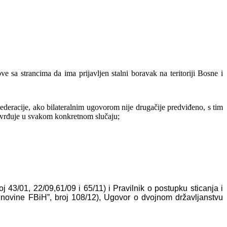
ove sa strancima da ima prijavljen stalni boravak
na teritoriji Bosne i
Federacije, ako bilateralnim ugovorom
nije drugačije predviđeno, s tim
tvrđuje u
svakom konkretnom slučaju;
j 43/01, 22/09,61/09 i 65/11) i Pravilnik o postupku sticanja i
. novine FBiH”, broj 108/12), Ugovor o dvojnom državljanstvu