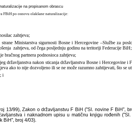
naturalizacije na propisanom obrascu
tva FBiH po osnovu olakšane naturalizacije:
nosilac zahtjeva;
d strane Ministarstva sigurnosti Bosne i Hercegovine –Službe za posl
nošenja
zahtjeva, od čega posljednju godinu na teritoriji Federacije BiH;
ije bračnog partnera
podnosioca zahtjeva;
ijeg državljanstva nakon
sticanja državljanstva Bosne i Hercegovine i 
ijeva ako to nije dozvoljeno ili se ne može razumno zahtijevati, što se u
 i
roj 13/99), Zakon o državljanstvu F BiH (”Sl. novine F BiH”, bro
ržavljanstva i naknadnom upisu u matičnu knjigu rođenih (”Sl
 BiH”, broj 4/03).