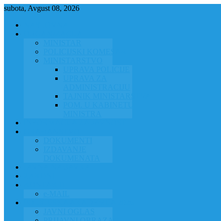
subota, Avgust 08, 2026
NASLOVNA
ORGANIZACIJA
MINISTAR
POLICIJSKI KOMESAR
MINISTARSTVO
UPRAVA POLICIJE
UPRAVA ZA
ADMINISTRACIJU
TAJNIK MINISTARSTVA
POM. U KABINETU
MINISTRA
INFORMACIJA ZA JAVNOST
GRAĐANSTVO
DOKUMENTI
IZDAVANJE
DOKUMENATA
JAVNA NABAVKA
ZAKONI
KONTAKTI
e-MAIL
POLICIJSKA AKADEMIJA 2026
JAVNI OGLAS
PRIJAVNI OBRAZAC