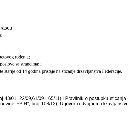
brascu
a:
tetovog rođenja;
poslove sa strancima; i
e starije od 14 godina pristaje na sticanje
državljanstva
Federacije.
j 43/01, 22/09,61/09 i 65/11) i Pravilnik o postupku sticanja i
. novine FBiH”, broj 108/12), Ugovor o dvojnom državljanstvu