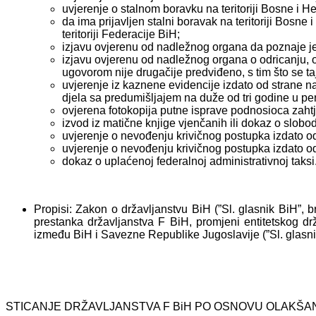
uvjerenje o stalnom boravku na teritoriji Bosne i 
da ima prijavljen stalni boravak na teritoriji Bos
teritoriji Federacije BiH;
izjavu ovjerenu od nadležnog organa da poznaje je
izjavu ovjerenu od nadležnog organa o odricanju, 
ugovorom nije drugačije predviđeno, s tim što se ta
uvjerenje iz kaznene evidencije izdato od strane n
djela sa predumišljajem na duže od tri godine u p
ovjerena fotokopija putne isprave podnosioca zaht
izvod iz matične knjige vjenčanih ili dokaz o slob
uvjerenje o nevođenju krivičnog postupka izdato 
uvjerenje o nevođenju krivičnog postupka izdato o
dokaz o uplaćenoj federalnoj administrativnoj taksi
Propisi: Zakon o državljanstvu BiH (”Sl. glasnik BiH”, b
prestanka državljanstva F BiH, promjeni entitetskog d
između BiH i Savezne Republike Jugoslavije (”Sl. glasnik
STICANJE DRŽAVLJANSTVA F BiH PO OSNOVU OLAKŠA