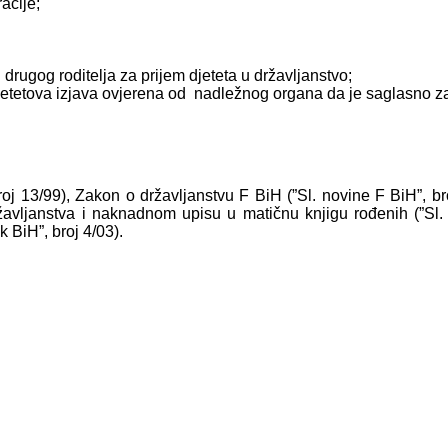
racije;
rugog roditelja za prijem djeteta u državljanstvo;
e djetetova izjava ovjerena od nadležnog organa da je saglasno z
roj 13/99), Zakon o državljanstvu F BiH (”Sl. novine F BiH”, bro
ržavljanstva i naknadnom upisu u matičnu knjigu rođenih (”Sl
 BiH”, broj 4/03).