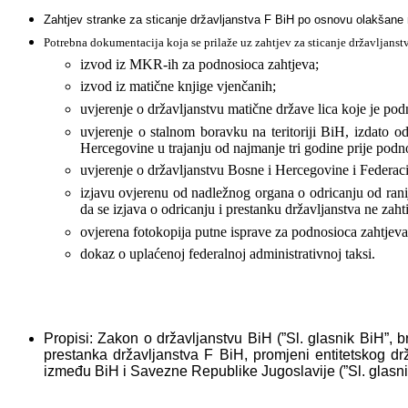
Zahtjev stranke za sticanje državljanstva F BiH po osnovu olakšane 
Potrebna dokumentacija koja se prilaže uz zahtjev za sticanje državljans
izvod iz MKR-ih za podnosioca zahtjeva;
izvod iz matične knjige vjenčanih;
uvjerenje o državljanstvu matične države lica koje je pod
uvjerenje o stalnom boravku na teritoriji BiH, izdato o
Hercegovine u trajanju od najmanje tri godine prije pod
uvjerenje o državljanstvu Bosne i Hercegovine i Federac
izjavu ovjerenu od nadležnog organa o odricanju od ran
da se izjava o odricanju i prestanku državljanstva ne
zaht
ovjerena fotokopija putne isprave za podnosioca zahtjeva;
dokaz o uplaćenoj federalnoj administrativnoj taksi.
Propisi: Zakon o državljanstvu BiH (”Sl. glasnik BiH”, b
prestanka državljanstva F BiH, promjeni entitetskog d
između BiH i Savezne Republike Jugoslavije (”Sl. glasnik