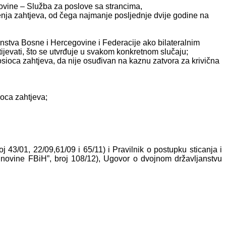
govine – Služba za poslove sa strancima,
šenja zahtjeva, od čega najmanje posljednje dvije godine na
nstva Bosne i Hercegovine i Federacije ako bilateralnim
tijevati, što se utvrđuje u svakom konkretnom slučaju;
sioca zahtjeva, da nije osuđivan na kaznu zatvora za krivična
oca zahtjeva;
j 43/01, 22/09,61/09 i 65/11) i Pravilnik o postupku sticanja i
. novine FBiH”, broj 108/12), Ugovor o dvojnom državljanstvu