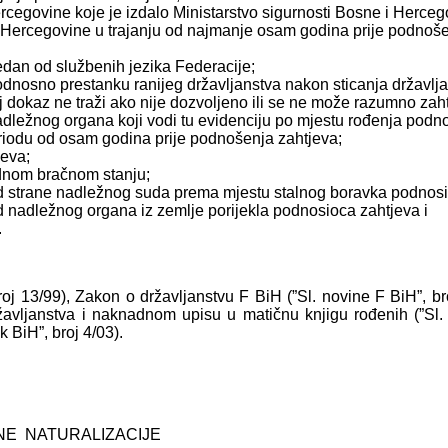
Hercegovine koje je izdalo Ministarstvo sigurnosti Bosne i Herce
ne i Hercegovine u trajanju od najmanje osam godina prije podno
dan od službenih jezika Federacije;
odnosno prestanku ranijeg državljanstva nakon sticanja državlja
j dokaz ne traži ako nije dozvoljeno ili se ne može razumno zah
adležnog organa koji vodi tu evidenciju po mjestu rođenja podno
eriodu od osam godina prije podnošenja zahtjeva;
jeva;
odnom bračnom stanju;
od strane nadležnog suda prema mjestu stalnog boravka podnosi
d nadležnog organa iz zemlje porijekla podnosioca zahtjeva i
.
roj 13/99), Zakon o državljanstvu F BiH (”Sl. novine F BiH”, bro
ržavljanstva i naknadnom upisu u matičnu knjigu rođenih (”Sl
 BiH”, broj 4/03).
NE NATURALIZACIJE