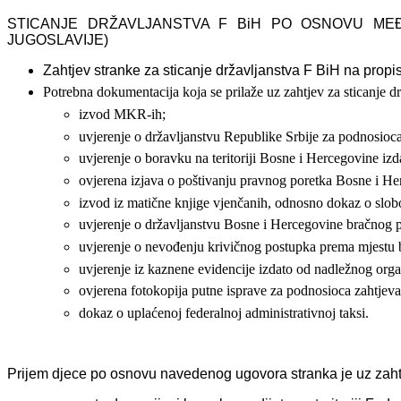
STICANJE DRŽAVLJANSTVA F BiH PO OSNOVU ME
JUGOSLAVIJE)
Zahtjev stranke za sticanje državljanstva F BiH na pro
Potrebna dokumentacija koja se prilaže uz zahtjev za sticanje d
izvod MKR-ih;
uvjerenje o državljanstvu Republike Srbije za podnosioca
uvjerenje o boravku na teritoriji Bosne i Hercegovine iz
ovjerena izjava o poštivanju pravnog poretka Bosne i Her
izvod iz matične knjige vjenčanih, odnosno dokaz o slo
uvjerenje o državljanstvu Bosne i Hercegovine bračnog 
uvjerenje o nevođenju krivičnog postupka prema mjestu
uvjerenje iz kaznene evidencije izdato od nadležnog org
ovjerena fotokopija putne isprave za podnosioca zahtjeva
dokaz o uplaćenoj federalnoj administrativnoj taksi.
Prijem djece po osnovu navedenog ugovora stranka je uz zahtj