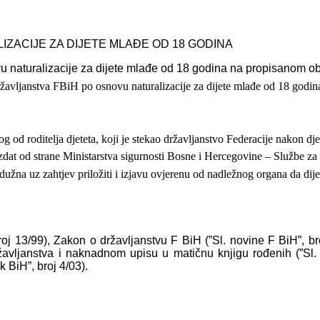
IZACIJE ZA DIJETE MLAĐE OD 18
GODINA
vu naturalizacije za dijete mlađe od 18 godina na propisanom o
ržavljanstva FBiH po osnovu naturalizacije za dijete mlađe od 18 godin
 od roditelja djeteta, koji je
stekao državljanstvo Federacije nakon dje
izdat od strane Ministarstva
sigurnosti Bosne i Hercegovine – Službe za 
dužna uz zahtjev priložiti i
izjavu ovjerenu od nadležnog organa da dijet
roj 13/99), Zakon o državljanstvu F BiH (”Sl. novine F BiH”, bro
ržavljanstva i naknadnom upisu u matičnu knjigu rođenih (”Sl
 BiH”, broj 4/03).