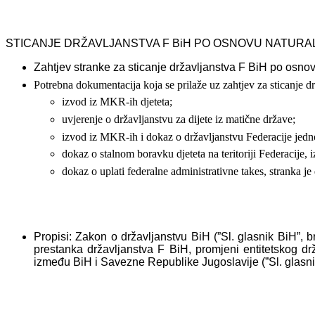
STICANJE DRŽAVLJANSTVA F BiH PO OSNOVU NATURAL
Zahtjev stranke za sticanje državljanstva F BiH po osno
Potrebna dokumentacija koja se prilaže uz zahtjev za sticanje d
izvod iz MKR-ih djeteta;
uvjerenje o državljanstvu za dijete iz matične države;
izvod iz MKR-ih i dokaz o državljanstvu Federacije jednog
dokaz o stalnom boravku djeteta na teritoriji Federacije, 
dokaz o uplati federalne administrativne takes, stranka je 
Propisi: Zakon o državljanstvu BiH (”Sl. glasnik BiH”, b
prestanka državljanstva F BiH, promjeni entitetskog d
između BiH i Savezne Republike Jugoslavije (”Sl. glasnik