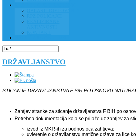
RAD POLICIJE U ZAJEDNICI
OBLASTI DJELOVANJA
RPZ POLICAJCI
REALIZIRANE
AKTIVNOSTI
KONTAKT
NATJEČAJI/KONKURSI
DRŽAVLJANSTVO
STICANJE DRŽAVLJANSTVA F BiH PO OSNOVU NATURAL
Zahtjev stranke za sticanje državljanstva F BiH po osno
Potrebna dokumentacija koja se prilaže uz zahtjev za sti
izvod iz MKR-ih za podnosioca zahtjeva;
uvjerenje o državljanstvu matične države za lice ko