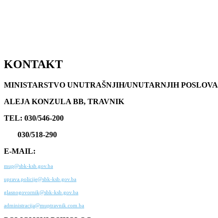
KONTAKT
MINISTARSTVO UNUTRAŠNJIH/UNUTARNJIH POSLOVA
ALEJA KONZULA BB, TRAVNIK
TEL: 030/546-200
030/518-290
E-MAIL:
mup@sbk-ksb.gov.ba
uprava.policije@sbk-ksb.gov.ba
glasnogovornik@sbk-ksb.gov.ba
administracija@muptravnik.com.ba