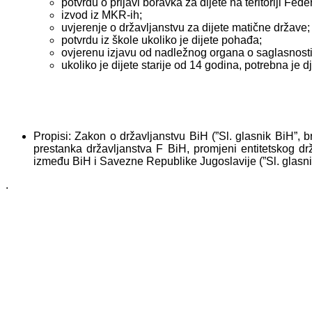
potvrdu o prijavi boravka za dijete na teritoriji Fede
izvod iz MKR-ih;
uvjerenje o državljanstvu za dijete matične države;
potvrdu iz škole ukoliko je dijete pohađa;
ovjerenu izjavu od nadležnog organa o saglasnosti d
ukoliko je dijete starije od 14 godina, potrebna j
Propisi: Zakon o državljanstvu BiH (”Sl. glasnik BiH”, b
prestanka državljanstva F BiH, promjeni entitetskog d
između BiH i Savezne Republike Jugoslavije (”Sl. glasnik
.