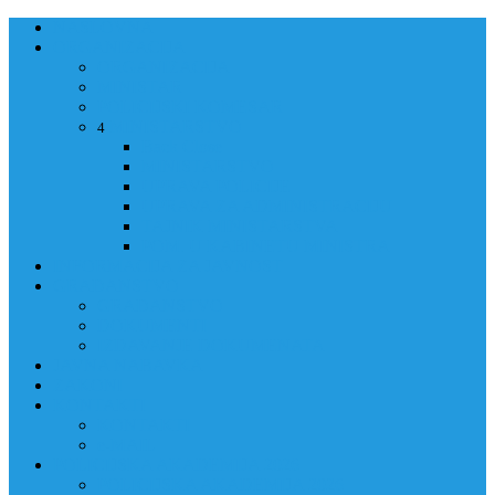
NASLOVNA
ORGANIZACIJA
ORGANIZACIJA
MINISTAR
POLICIJSKI KOMESAR
MINISTARSTVO
4
Back
Close
MINISTARSTVO
UPRAVA POLICIJE
UPRAVA ZA ADMINISTRACIJU
TAJNIK MINISTARSTVA
POM. U KABINETU MINISTRA
INFORMACIJA ZA JAVNOST
GRAĐANSTVO
GRAĐANSTVO
DOKUMENTI
IZDAVANJE DOKUMENATA
JAVNA NABAVKA
ZAKONI
KONTAKTI
KONTAKTI
e-MAIL
POLICIJSKA AKADEMIJA 2026
POLICIJSKA AKADEMIJA 2026