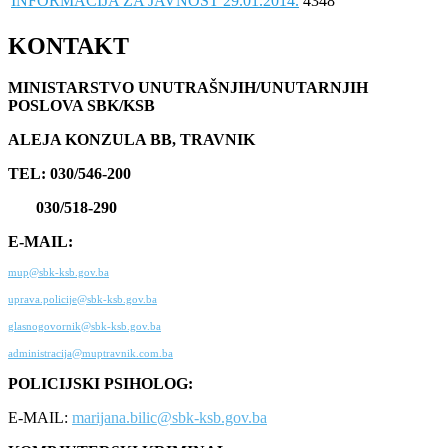
INFORMACIJA ZA JAVNOST 29.01.2014.
4348
KONTAKT
MINISTARSTVO UNUTRAŠNJIH/UNUTARNJIH
POSLOVA SBK/KSB
ALEJA KONZULA BB, TRAVNIK
TEL: 030/546-200
030/518-290
E-MAIL:
mup@sbk-ksb.gov.ba
uprava.policije@sbk-ksb.gov.ba
glasnogovornik@sbk-ksb.gov.ba
administracija@muptravnik.com.ba
POLICIJSKI PSIHOLOG:
E-MAIL:
marijana.bilic@sbk-ksb.gov.ba