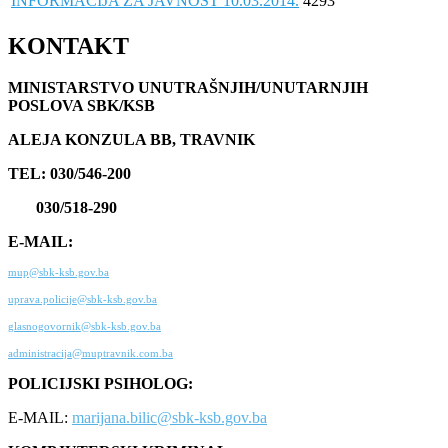
INFORMACIJA ZA JAVNOST 10.03.2014.
4293
KONTAKT
MINISTARSTVO UNUTRAŠNJIH/UNUTARNJIH
POSLOVA SBK/KSB
ALEJA KONZULA BB, TRAVNIK
TEL: 030/546-200
030/518-290
E-MAIL:
mup@sbk-ksb.gov.ba
uprava.policije@sbk-ksb.gov.ba
glasnogovornik@sbk-ksb.gov.ba
administracija@muptravnik.com.ba
POLICIJSKI PSIHOLOG:
E-MAIL:
marijana.bilic@sbk-ksb.gov.ba