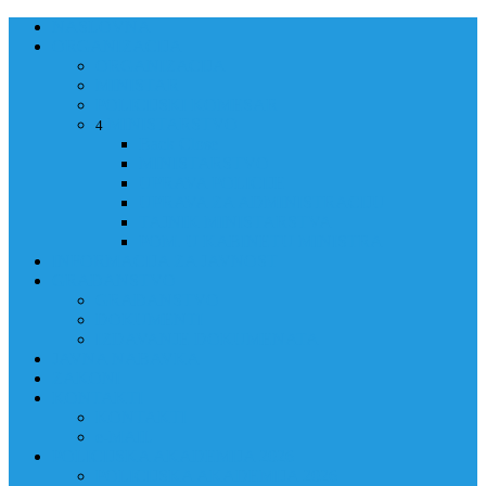
NASLOVNA
ORGANIZACIJA
ORGANIZACIJA
MINISTAR
POLICIJSKI KOMESAR
MINISTARSTVO
4
Back
Close
MINISTARSTVO
UPRAVA POLICIJE
UPRAVA ZA ADMINISTRACIJU
TAJNIK MINISTARSTVA
POM. U KABINETU MINISTRA
INFORMACIJA ZA JAVNOST
GRAĐANSTVO
GRAĐANSTVO
DOKUMENTI
IZDAVANJE DOKUMENATA
JAVNA NABAVKA
ZAKONI
KONTAKTI
KONTAKTI
e-MAIL
POLICIJSKA AKADEMIJA 2026
POLICIJSKA AKADEMIJA 2026