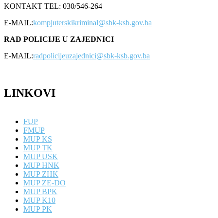
KONTAKT TEL: 030/546-264
E-MAIL:
kompjuterskikriminal@sbk-ksb.gov.ba
RAD POLICIJE U ZAJEDNICI
E-MAIL:
radpolicijeuzajednici@sbk-ksb.gov.ba
LINKOVI
FUP
FMUP
MUP KS
MUP TK
MUP USK
MUP HNK
MUP ZHK
MUP ZE-DO
MUP BPK
MUP K10
MUP PK