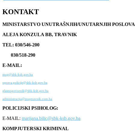
KONTAKT
MINISTARSTVO UNUTRAŠNJIH/UNUTARNJIH POSLOVA
ALEJA KONZULA BB, TRAVNIK
TEL: 030/546-200
030/518-290
E-MAIL:
mup@sbk-ksb.gov.ba
uprava.policije@sbk-ksb.gov.ba
glasnogovornik@sbk-ksb.gov.ba
administracija@muptravnik.com.ba
POLICIJSKI PSIHOLOG:
E-MAIL:
marijana.bilic@sbk-ksb.gov.ba
KOMPJUTERSKI KRIMINAL