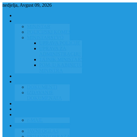
nedjelja, Avgust 09, 2026
NASLOVNA
ORGANIZACIJA
MINISTAR
POLICIJSKI KOMESAR
MINISTARSTVO
UPRAVA POLICIJE
UPRAVA ZA
ADMINISTRACIJU
TAJNIK MINISTARSTVA
POM. U KABINETU
MINISTRA
INFORMACIJA ZA JAVNOST
GRAĐANSTVO
DOKUMENTI
IZDAVANJE
DOKUMENATA
JAVNA NABAVKA
ZAKONI
KONTAKTI
e-MAIL
POLICIJSKA AKADEMIJA 2026
JAVNI OGLAS
PRIJAVNI OBRAZAC