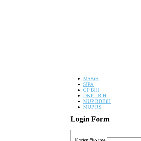
MSBiH
SIPA
GP BiH
DKPT BiH
MUP BDBiH
MUP RS
Login Form
Korisničko ime