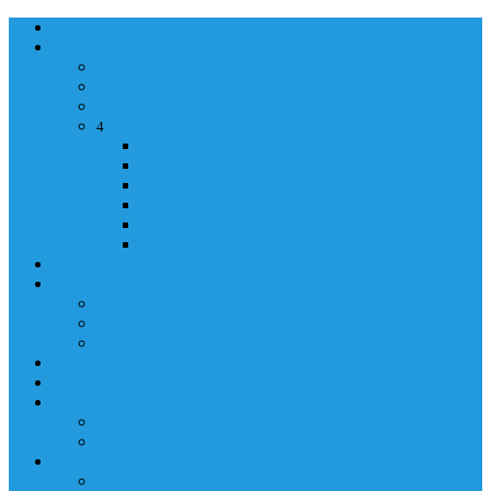
NASLOVNA
ORGANIZACIJA
ORGANIZACIJA
MINISTAR
POLICIJSKI KOMESAR
MINISTARSTVO
4
Back
Close
MINISTARSTVO
UPRAVA POLICIJE
UPRAVA ZA ADMINISTRACIJU
TAJNIK MINISTARSTVA
POM. U KABINETU MINISTRA
INFORMACIJA ZA JAVNOST
GRAĐANSTVO
GRAĐANSTVO
DOKUMENTI
IZDAVANJE DOKUMENATA
JAVNA NABAVKA
ZAKONI
KONTAKTI
KONTAKTI
e-MAIL
POLICIJSKA AKADEMIJA 2026
POLICIJSKA AKADEMIJA 2026