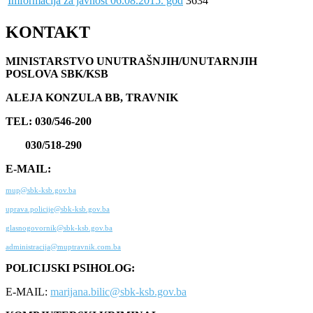
Imformacija za javnost 06.08.2015. god
3634
KONTAKT
MINISTARSTVO UNUTRAŠNJIH/UNUTARNJIH
POSLOVA SBK/KSB
ALEJA KONZULA BB, TRAVNIK
TEL: 030/546-200
030/518-290
E-MAIL:
mup@sbk-ksb.gov.ba
uprava.policije@sbk-ksb.gov.ba
glasnogovornik@sbk-ksb.gov.ba
administracija@muptravnik.com.ba
POLICIJSKI PSIHOLOG:
E-MAIL:
marijana.bilic@sbk-ksb.gov.ba