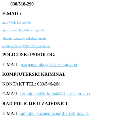
030/518-290
E-MAIL:
mup@sbk-ksb.gov.ba
uprava.policije@sbk-ksb.gov.ba
glasnogovornik@sbk-ksb.gov.ba
administracija@muptravnik.com.ba
POLICIJSKI PSIHOLOG:
E-MAIL:
marijana.bilic@sbk-ksb.gov.ba
KOMPJUTERSKI KRIMINAL
KONTAKT TEL: 030/546-264
E-MAIL:
kompjuterskikriminal@sbk-ksb.gov.ba
RAD POLICIJE U ZAJEDNICI
E-MAIL:
radpolicijeuzajednici@sbk-ksb.gov.ba