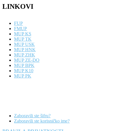
LINKOVI
FUP
FMUP
MUP KS
MUP TK
MUP USK
MUP HNK
MUP ZHK
MUP ZE-DO
MUP BPK
MUP K10
MUP PK
Zaboravili ste šifru?
Zaboravili ste korisničko ime?