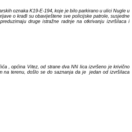
skih oznaka K19-E-194, koje je bilo parkirano u ulici Nugle u
jave o krađi su obaviještene sve policijske patrole, susjedne
e preduzimaju druge istražne radnje na otkrivanju izvršilaca i
čića , općina Vitez, od strane dva NN lica izvršeno je krivično
m na terenu, došlo se do saznanja da je jedan od izvršilaca