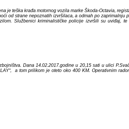
na je teška krađa motornog vozila marke Škoda-Octavia, registar
oći od strane nepoznatih izvršilaca, a odmah po zaprimalnju pri
ilom. Službenici kriminalističke policije izvršili su uviđaj, t
razbojništva. Dana 14.02.2017.godine u 20,15 sati u ulici P.Sva
 PLAY“, a tom prilikom je oteto oko 400 KM. Operativnim rado