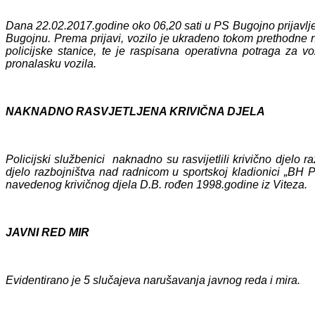
Dana 22.02.2017.godine oko 06,20 sati u PS Bugojno prijavlje
Bugojnu. Prema prijavi, vozilo je ukradeno tokom prethodne n
policijske stanice, te je raspisana operativna potraga za voz
pronalasku vozila.
NAKNADNO RASVJETLJENA KRIVIČNA DJELA
Policijski službenici naknadno su rasvijetlili krivično djelo 
djelo razbojništva nad radnicom u sportskoj kladionici „BH
navedenog krivičnog djela D.B. rođen 1998.godine iz Viteza.
JAVNI RED MIR
Evidentirano je 5 slučajeva narušavanja javnog reda i mira.