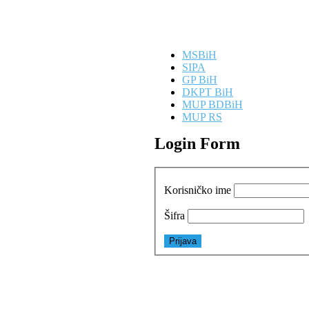
MSBiH
SIPA
GP BiH
DKPT BiH
MUP BDBiH
MUP RS
Login Form
Korisničko ime
Šifra