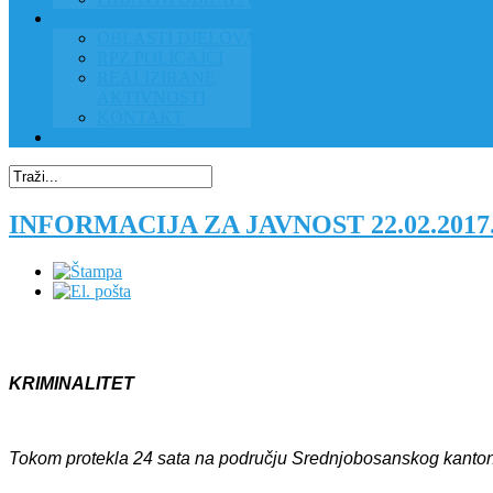
RAD POLICIJE U ZAJEDNICI
OBLASTI DJELOVANJA
RPZ POLICAJCI
REALIZIRANE
AKTIVNOSTI
KONTAKT
NATJEČAJI/KONKURSI
INFORMACIJA ZA JAVNOST 22.02.201
KRIMINALITET
Tokom protekla 24 sata na području Srednjobosanskog kantona p