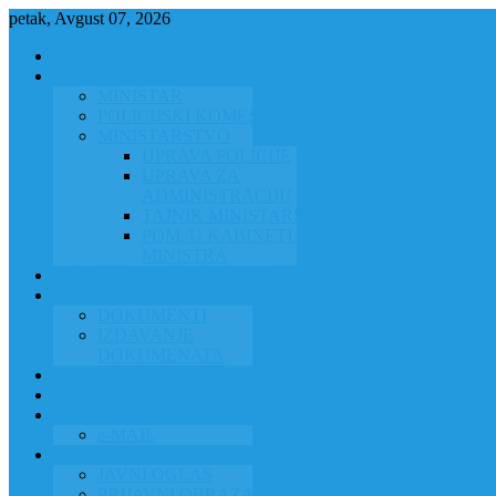
petak, Avgust 07, 2026
NASLOVNA
ORGANIZACIJA
MINISTAR
POLICIJSKI KOMESAR
MINISTARSTVO
UPRAVA POLICIJE
UPRAVA ZA
ADMINISTRACIJU
TAJNIK MINISTARSTVA
POM. U KABINETU
MINISTRA
INFORMACIJA ZA JAVNOST
GRAĐANSTVO
DOKUMENTI
IZDAVANJE
DOKUMENATA
JAVNA NABAVKA
ZAKONI
KONTAKTI
e-MAIL
POLICIJSKA AKADEMIJA 2026
JAVNI OGLAS
PRIJAVNI OBRAZAC