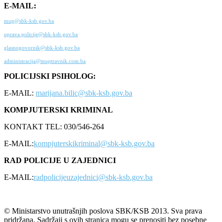
E-MAIL:
mup@sbk-ksb.gov.ba
uprava.policije@sbk-ksb.gov.ba
glasnogovornik@sbk-ksb.gov.ba
administracija@muptravnik.com.ba
POLICIJSKI PSIHOLOG:
E-MAIL:
marijana.bilic@sbk-ksb.gov.ba
KOMPJUTERSKI KRIMINAL
KONTAKT TEL: 030/546-264
E-MAIL:
kompjuterskikriminal@sbk-ksb.gov.ba
RAD POLICIJE U ZAJEDNICI
E-MAIL:
radpolicijeuzajednici@sbk-ksb.gov.ba
© Ministarstvo unutrašnjih poslova SBK/KSB 2013. Sva prava
pridržana. Sadržaji s ovih stranica mogu se prenositi bez posebne