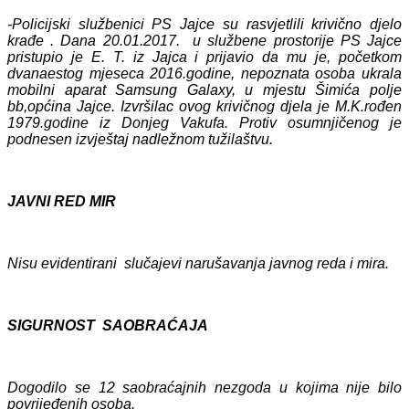
-Policijski službenici PS Jajce su rasvjetlili krivično djelo
krađe . Dana 20.01.2017. u službene prostorije PS Jajce
pristupio je E. T. iz Jajca i prijavio da mu je, početkom
dvanaestog mjeseca 2016.godine, nepoznata osoba ukrala
mobilni aparat Samsung Galaxy, u mjestu Šimića polje
bb,općina Jajce. Izvršilac ovog krivičnog djela je M.K.rođen
1979.godine iz Donjeg Vakufa. Protiv osumnjičenog je
podnesen izvještaj nadležnom tužilaštvu.
JAVNI RED MIR
Nisu evidentirani slučajevi narušavanja javnog reda i mira.
SIGURNOST SAOBRAĆAJA
Dogodilo se 12 saobraćajnih nezgoda u kojima nije bilo
povrijeđenih osoba.