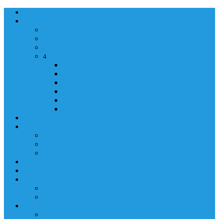
NASLOVNA
ORGANIZACIJA
ORGANIZACIJA
MINISTAR
POLICIJSKI KOMESAR
MINISTARSTVO
4
Back
Close
MINISTARSTVO
UPRAVA POLICIJE
UPRAVA ZA ADMINISTRACIJU
TAJNIK MINISTARSTVA
POM. U KABINETU MINISTRA
INFORMACIJA ZA JAVNOST
GRAĐANSTVO
GRAĐANSTVO
DOKUMENTI
IZDAVANJE DOKUMENATA
JAVNA NABAVKA
ZAKONI
KONTAKTI
KONTAKTI
e-MAIL
POLICIJSKA AKADEMIJA 2026
POLICIJSKA AKADEMIJA 2026