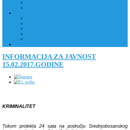
JAVNI OGLAS
PRIJAVNI OBRAZAC
RAD POLICIJE U ZAJEDNICI
RAD POLICIJE U ZAJEDNICI
OBLASTI DJELOVANJA
RPZ POLICAJCI
REALIZIRANE AKTIVNOSTI
KONTAKT
NATJEČAJI/KONKURSI
INFORMACIJA ZA JAVNOST
15.02.2017.GODINE
KRIMINALITET
Tokom protekla 24 sata na području Srednjobosanskog