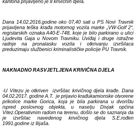
kantona prijavljeno je 8 krivičnih djela.
Dana 14.02.2016.godine oko 07,40 sati u PS Novi Travnik
prijavljena teška krađa motornog vozila marke „VW-Golf 2“,
registarskih oznaka A40-E-748, koje je bilo parkirano u ulici
Ljudevita Gaja u Novom Travniku. Uviđaj i druge istražne
radnje na pronalasku vozila i otkrivanju izvršilaca
preduzimaju službenici kriminalističke policije PU Travnik.
NAKNADNO RASVJETLJENA KRIVIČNA DJELA
-U Vitezu je otkriven izvršilac krivičnog djela krađe. Dana
04.02.2017. godine A.T. je prijavio krađukamionske otvorene
prikolice marke Gorica, koja je bila parkirana u dvorištu
ispred poslovnog objekta, u naselju Divjak općina
Vitez.Operativnim radom na terenu, došlo se do saznanja da
je izvršilac navedenog krivičnog djela S.E.rođen
1991.godine iz Ilijaša.