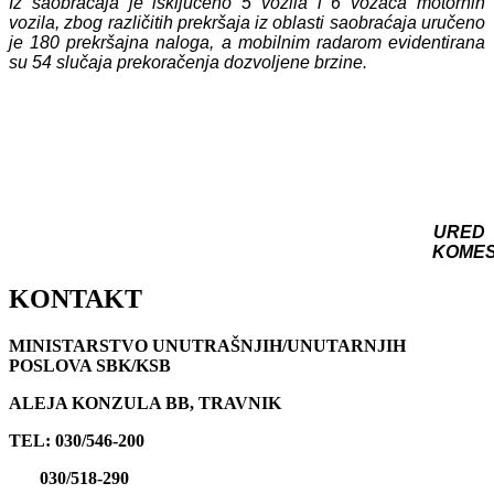
Iz saobraćaja je isključeno 5 vozila i 6 vozača motornih
vozila, zbog različitih prekršaja iz oblasti saobraćaja uručeno
je 180 prekršajna naloga, a mobilnim radarom evidentirana
su 54 slučaja prekoračenja dozvoljene brzine.
URED
KOME
KONTAKT
MINISTARSTVO UNUTRAŠNJIH/UNUTARNJIH
POSLOVA SBK/KSB
ALEJA KONZULA BB, TRAVNIK
TEL: 030/546-200
030/518-290