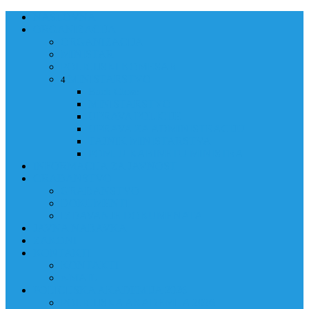
NASLOVNA
ORGANIZACIJA
ORGANIZACIJA
MINISTAR
POLICIJSKI KOMESAR
MINISTARSTVO
4
Back
Close
MINISTARSTVO
UPRAVA POLICIJE
UPRAVA ZA ADMINISTRACIJU
TAJNIK MINISTARSTVA
POM. U KABINETU MINISTRA
INFORMACIJA ZA JAVNOST
GRAĐANSTVO
GRAĐANSTVO
DOKUMENTI
IZDAVANJE DOKUMENATA
JAVNA NABAVKA
ZAKONI
KONTAKTI
KONTAKTI
e-MAIL
POLICIJSKA AKADEMIJA 2026
POLICIJSKA AKADEMIJA 2026