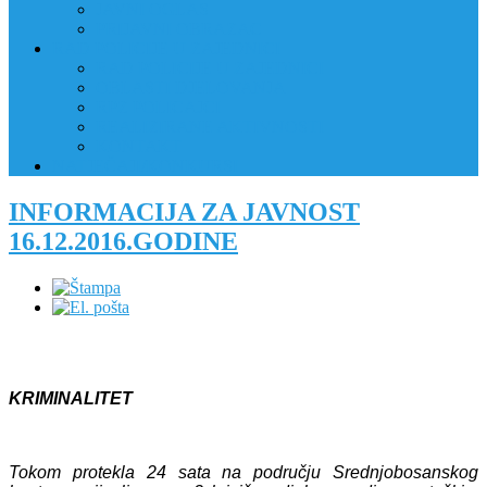
JAVNI OGLAS
PRIJAVNI OBRAZAC
RAD POLICIJE U ZAJEDNICI
RAD POLICIJE U ZAJEDNICI
OBLASTI DJELOVANJA
RPZ POLICAJCI
REALIZIRANE AKTIVNOSTI
KONTAKT
NATJEČAJI/KONKURSI
INFORMACIJA ZA JAVNOST
16.12.2016.GODINE
KRIMINALITET
Tokom protekla 24 sata na području Srednjobosanskog