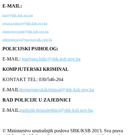
E-MAIL:
mup@sbk-ksb.gov.ba
uprava.policije@sbk-ksb.gov.ba
glasnogovornik@sbk-ksb.gov.ba
administracija@muptravnik.com.ba
POLICIJSKI PSIHOLOG:
E-MAIL:
marijana.bilic@sbk-ksb.gov.ba
KOMPJUTERSKI KRIMINAL
KONTAKT TEL: 030/546-264
E-MAIL:
kompjuterskikriminal@sbk-ksb.gov.ba
RAD POLICIJE U ZAJEDNICI
E-MAIL:
radpolicijeuzajednici@sbk-ksb.gov.ba
© Ministarstvo unutrašnjih poslova SBK/KSB 2013. Sva prava