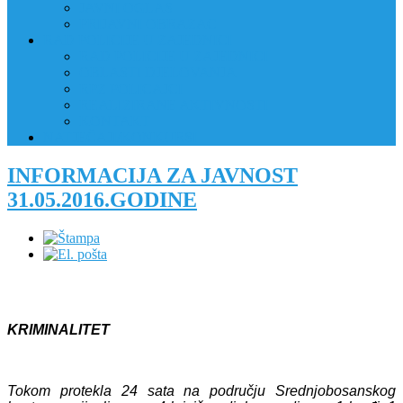
JAVNI OGLAS
PRIJAVNI OBRAZAC
RAD POLICIJE U ZAJEDNICI
RAD POLICIJE U ZAJEDNICI
OBLASTI DJELOVANJA
RPZ POLICAJCI
REALIZIRANE AKTIVNOSTI
KONTAKT
NATJEČAJI/KONKURSI
INFORMACIJA ZA JAVNOST
31.05.2016.GODINE
KRIMINALITET
Tokom protekla 24 sata na području Srednjobosanskog