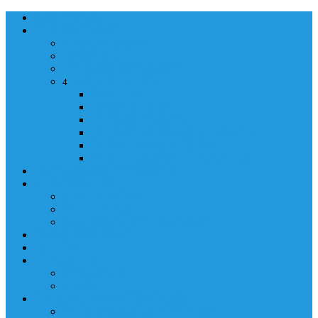
NASLOVNA
ORGANIZACIJA
ORGANIZACIJA
MINISTAR
POLICIJSKI KOMESAR
MINISTARSTVO
4
Back
Close
MINISTARSTVO
UPRAVA POLICIJE
UPRAVA ZA ADMINISTRACIJU
TAJNIK MINISTARSTVA
POM. U KABINETU MINISTRA
INFORMACIJA ZA JAVNOST
GRAĐANSTVO
GRAĐANSTVO
DOKUMENTI
IZDAVANJE DOKUMENATA
JAVNA NABAVKA
ZAKONI
KONTAKTI
KONTAKTI
e-MAIL
POLICIJSKA AKADEMIJA 2026
POLICIJSKA AKADEMIJA 2026