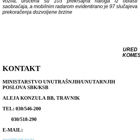
vozila, uručena su 103 prekršajna naloga iz oblasti
saobraćaja, a mobilnim radarom evidentirano je 97 slučajeva
prekoračenja dozvoljene brzine
URED
KOME
KONTAKT
MINISTARSTVO UNUTRAŠNJIH/UNUTARNJIH
POSLOVA SBK/KSB
ALEJA KONZULA BB, TRAVNIK
TEL: 030/546-200
030/518-290
E-MAIL:
mup@sbk-ksb.gov.ba