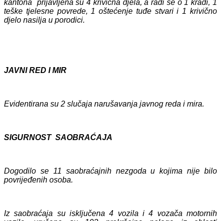
kantona prijavljena su 4 krivična djela, a radi se o 1 krađi, 1
teške tjelesne povrede, 1 oštećenje tuđe stvari i 1 krivično
djelo nasilja u porodici.
JAVNI RED I MIR
Evidentirana su 2 slučaja narušavanja javnog reda i mira.
SIGURNOST SAOBRAĆAJA
Dogodilo se 11 saobraćajnih nezgoda u kojima nije bilo
povrijeđenih osoba.
Iz saobraćaja su isključena 4 vozila i 4 vozača motornih