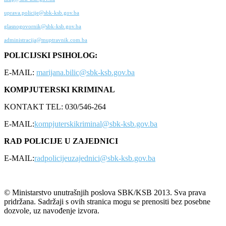
uprava.policije@sbk-ksb.gov.ba
glasnogovornik@sbk-ksb.gov.ba
administracija@muptravnik.com.ba
POLICIJSKI PSIHOLOG:
E-MAIL:
marijana.bilic@sbk-ksb.gov.ba
KOMPJUTERSKI KRIMINAL
KONTAKT TEL: 030/546-264
E-MAIL:
kompjuterskikriminal@sbk-ksb.gov.ba
RAD POLICIJE U ZAJEDNICI
E-MAIL:
radpolicijeuzajednici@sbk-ksb.gov.ba
© Ministarstvo unutrašnjih poslova SBK/KSB 2013. Sva prava
pridržana. Sadržaji s ovih stranica mogu se prenositi bez posebne
dozvole, uz navođenje izvora.