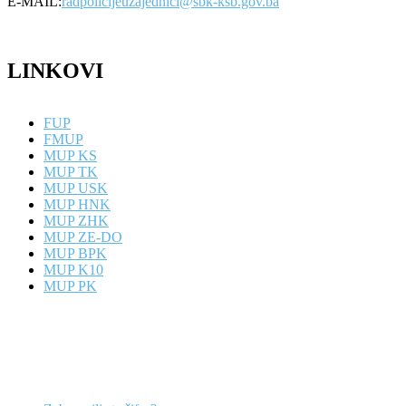
E-MAIL:
radpolicijeuzajednici@sbk-ksb.gov.ba
LINKOVI
FUP
FMUP
MUP KS
MUP TK
MUP USK
MUP HNK
MUP ZHK
MUP ZE-DO
MUP BPK
MUP K10
MUP PK