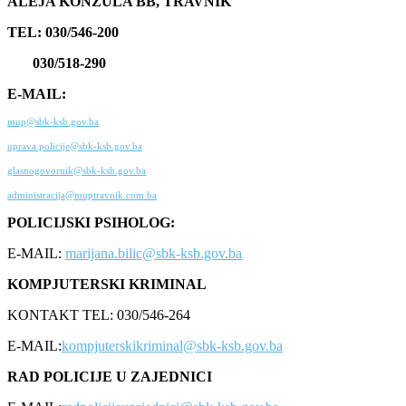
ALEJA KONZULA BB, TRAVNIK
TEL: 030/546-200
030/518-290
E-MAIL:
mup@sbk-ksb.gov.ba
uprava.policije@sbk-ksb.gov.ba
glasnogovornik@sbk-ksb.gov.ba
administracija@muptravnik.com.ba
POLICIJSKI PSIHOLOG:
E-MAIL:
marijana.bilic@sbk-ksb.gov.ba
KOMPJUTERSKI KRIMINAL
KONTAKT TEL: 030/546-264
E-MAIL:
kompjuterskikriminal@sbk-ksb.gov.ba
RAD POLICIJE U ZAJEDNICI