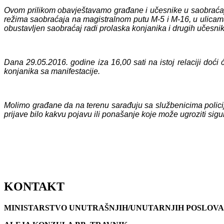
Ovom prilikom obavještavamo građane i učesnike u saobraćaj
režima saobraćaja na magistralnom putu M-5 i M-16, u ulica
obustavljen saobraćaj radi prolaska konjanika i drugih učesn
Dana 29.05.2016. godine iza 16,00 sati na istoj relaciji do
konjanika sa manifestacije.
Molimo građane da na terenu sarađuju sa službenicima policije,
prijave bilo kakvu pojavu ili ponašanje koje može ugroziti sig
KONTAKT
MINISTARSTVO UNUTRAŠNJIH/UNUTARNJIH POSLOVA