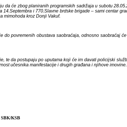
u da će zbog planiranih programskih sadržaja u subotu 28.05.2
ma 14.Septembra i 770.Slavne brdske brigade – sami centar g
ika mimohoda kroz Donji Vakuf.
ći će do povremenih obustava saobraćaja, odnosno saobraćaj ć
 te da postupaju po uputama koji će im davati policijski služben
urnost učesnika manifestacije i drugih građana i njihove imovine.
URED
 SBK/KSB