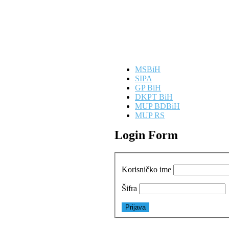
MSBiH
SIPA
GP BiH
DKPT BiH
MUP BDBiH
MUP RS
Login Form
Korisničko ime
Šifra