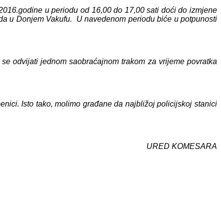
016.godine u periodu od 16,00 do 17,00 sati doći do izmjene
rada u Donjem Vakufu. U navedenom periodu biće u potpunosti
e se odvijati jednom saobraćajnom trakom za vrijeme povratka
ici. Isto tako, molimo građane da najbližoj policijskoj stanici
 KOMESARA