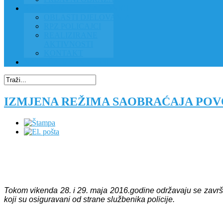
RAD POLICIJE U ZAJEDNICI
OBLASTI DJELOVANJA
RPZ POLICAJCI
REALIZIRANE
AKTIVNOSTI
KONTAKT
NATJEČAJI/KONKURSI
IZMJENA REŽIMA SAOBRAĆAJA POV
Tokom vikenda 28. i 29. maja 2016.godine održavaju se završen
koji su osiguravani od strane službenika policije.