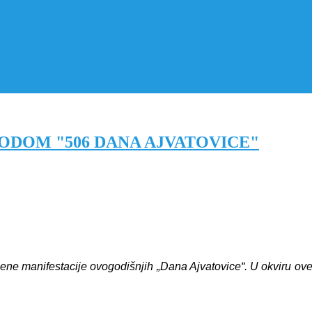
ODOM "506 DANA AJVATOVICE"
e manifestacije ovogodišnjih „Dana Ajvatovice“. U okviru ove man