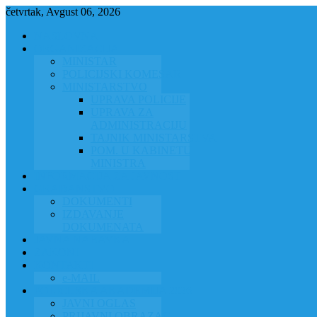
četvrtak, Avgust 06, 2026
NASLOVNA
ORGANIZACIJA
MINISTAR
POLICIJSKI KOMESAR
MINISTARSTVO
UPRAVA POLICIJE
UPRAVA ZA
ADMINISTRACIJU
TAJNIK MINISTARSTVA
POM. U KABINETU
MINISTRA
INFORMACIJA ZA JAVNOST
GRAĐANSTVO
DOKUMENTI
IZDAVANJE
DOKUMENATA
JAVNA NABAVKA
ZAKONI
KONTAKTI
e-MAIL
POLICIJSKA AKADEMIJA 2026
JAVNI OGLAS
PRIJAVNI OBRAZAC