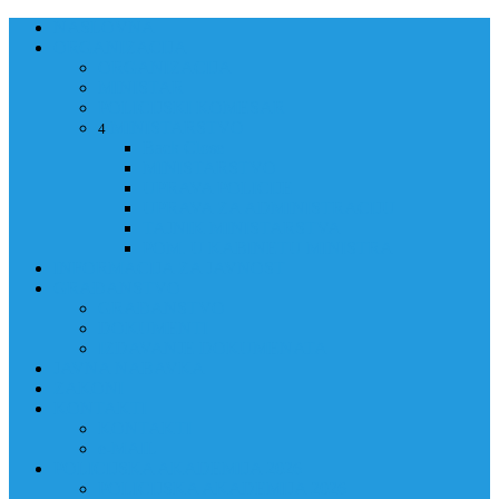
NASLOVNA
ORGANIZACIJA
ORGANIZACIJA
MINISTAR
POLICIJSKI KOMESAR
MINISTARSTVO
4
Back
Close
MINISTARSTVO
UPRAVA POLICIJE
UPRAVA ZA ADMINISTRACIJU
TAJNIK MINISTARSTVA
POM. U KABINETU MINISTRA
INFORMACIJA ZA JAVNOST
GRAĐANSTVO
GRAĐANSTVO
DOKUMENTI
IZDAVANJE DOKUMENATA
JAVNA NABAVKA
ZAKONI
KONTAKTI
KONTAKTI
e-MAIL
POLICIJSKA AKADEMIJA 2026
POLICIJSKA AKADEMIJA 2026