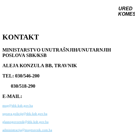
URED
KOME
KONTAKT
MINISTARSTVO UNUTRAŠNJIH/UNUTARNJIH
POSLOVA SBK/KSB
ALEJA KONZULA BB, TRAVNIK
TEL: 030/546-200
030/518-290
E-MAIL:
mup@sbk-ksb.gov.ba
uprava.policije@sbk-ksb.gov.ba
glasnogovornik@sbk-ksb.gov.ba
administracija@muptravnik.com.ba