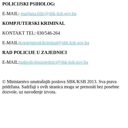
POLICIJSKI PSIHOLOG:
E-MAIL:
marijana.bilic@sbk-ksb.gov.ba
KOMPJUTERSKI KRIMINAL
KONTAKT TEL: 030/546-264
E-MAIL:
kompjuterskikriminal@sbk-ksb.gov.ba
RAD POLICIJE U ZAJEDNICI
E-MAIL:
radpolicijeuzajednici@sbk-ksb.gov.ba
© Ministarstvo unutrašnjih poslova SBK/KSB 2013. Sva prava
pridržana. Sadržaji s ovih stranica mogu se prenositi bez posebne
dozvole, uz navođenje izvora.