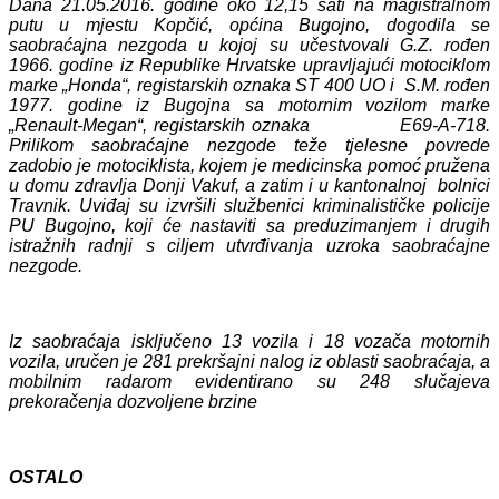
Dana 21.05.2016. godine oko 12,15 sati na magistralnom
putu u mjestu Kopčić, općina Bugojno, dogodila se
saobraćajna nezgoda u kojoj su učestvovali G.Z. rođen
1966. godine iz Republike Hrvatske upravljajući motociklom
marke „Honda“, registarskih oznaka ST 400 UO i S.M. rođen
1977. godine iz Bugojna sa motornim vozilom marke
„Renault-Megan“, registarskih oznaka E69-A-718.
Prilikom saobraćajne nezgode teže tjelesne povrede
zadobio je motociklista, kojem je medicinska pomoć pružena
u domu zdravlja Donji Vakuf, a zatim i u kantonalnoj bolnici
Travnik. Uviđaj su izvršili službenici kriminalističke policije
PU Bugojno, koji će nastaviti sa preduzimanjem i drugih
istražnih radnji s ciljem utvrđivanja uzroka saobraćajne
nezgode.
Iz saobraćaja isključeno 13 vozila i 18 vozača motornih
vozila, uručen je 281 prekršajni nalog iz oblasti saobraćaja, a
mobilnim radarom evidentirano su 248 slučajeva
prekoračenja dozvoljene brzine
OSTALO