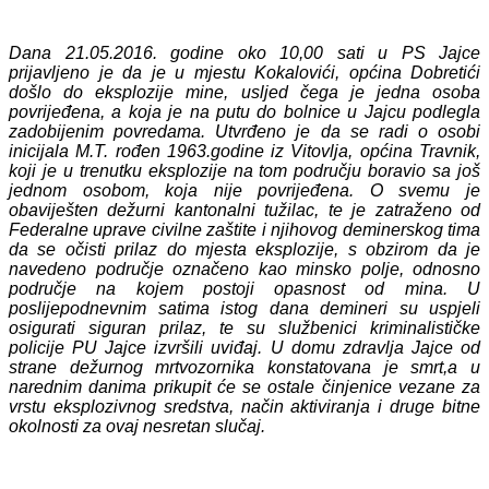
Dana 21.05.2016. godine oko 10,00 sati u PS Jajce
prijavljeno je da je u mjestu Kokalovići, općina Dobretići
došlo do eksplozije mine, usljed čega je jedna osoba
povrijeđena, a koja je na putu do bolnice u Jajcu podlegla
zadobijenim povredama. Utvrđeno je da se radi o osobi
inicijala M.T. rođen 1963.godine iz Vitovlja, općina Travnik,
koji je u trenutku eksplozije na tom području boravio sa još
jednom osobom, koja nije povrijeđena. O svemu je
obaviješten dežurni kantonalni tužilac, te je zatraženo od
Federalne uprave civilne zaštite i njihovog deminerskog tima
da se očisti prilaz do mjesta eksplozije, s obzirom da je
navedeno područje označeno kao minsko polje, odnosno
područje na kojem postoji opasnost od mina. U
poslijepodnevnim satima istog dana demineri su uspjeli
osigurati siguran prilaz, te su službenici kriminalističke
policije PU Jajce izvršili uviđaj. U domu zdravlja Jajce od
strane dežurnog mrtvozornika konstatovana je smrt,a u
narednim danima prikupit će se ostale činjenice vezane za
vrstu eksplozivnog sredstva, način aktiviranja i druge bitne
okolnosti za ovaj nesretan slučaj.