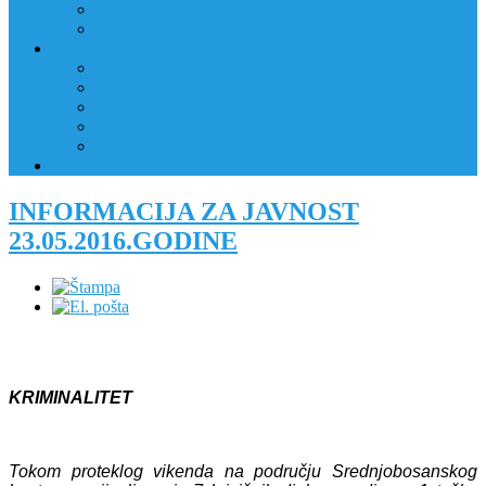
JAVNI OGLAS
PRIJAVNI OBRAZAC
RAD POLICIJE U ZAJEDNICI
RAD POLICIJE U ZAJEDNICI
OBLASTI DJELOVANJA
RPZ POLICAJCI
REALIZIRANE AKTIVNOSTI
KONTAKT
NATJEČAJI/KONKURSI
INFORMACIJA ZA JAVNOST
23.05.2016.GODINE
KRIMINALITET
Tokom proteklog vikenda na području Srednjobosanskog