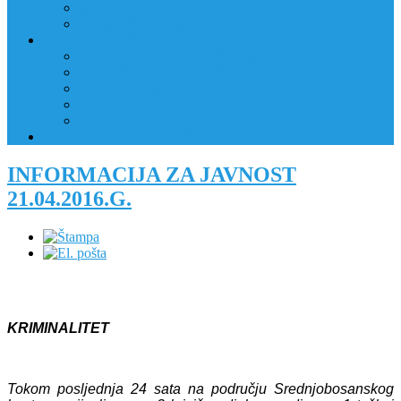
JAVNI OGLAS
PRIJAVNI OBRAZAC
RAD POLICIJE U ZAJEDNICI
RAD POLICIJE U ZAJEDNICI
OBLASTI DJELOVANJA
RPZ POLICAJCI
REALIZIRANE AKTIVNOSTI
KONTAKT
NATJEČAJI/KONKURSI
INFORMACIJA ZA JAVNOST
21.04.2016.G.
KRIMINALITET
Tokom posljednja 24 sata na području Srednjobosanskog