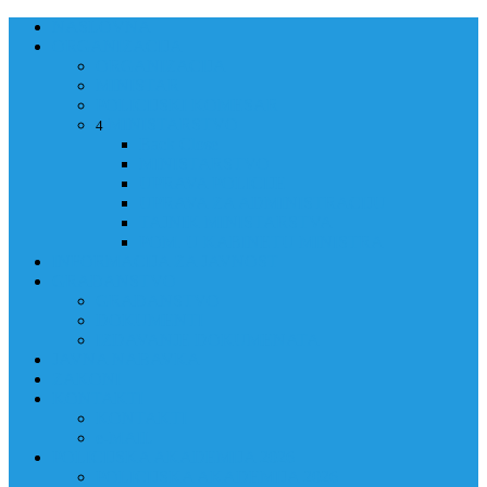
NASLOVNA
ORGANIZACIJA
ORGANIZACIJA
MINISTAR
POLICIJSKI KOMESAR
MINISTARSTVO
4
Back
Close
MINISTARSTVO
UPRAVA POLICIJE
UPRAVA ZA ADMINISTRACIJU
TAJNIK MINISTARSTVA
POM. U KABINETU MINISTRA
INFORMACIJA ZA JAVNOST
GRAĐANSTVO
GRAĐANSTVO
DOKUMENTI
IZDAVANJE DOKUMENATA
JAVNA NABAVKA
ZAKONI
KONTAKTI
KONTAKTI
e-MAIL
POLICIJSKA AKADEMIJA 2026
POLICIJSKA AKADEMIJA 2026