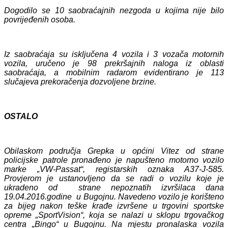
Dogodilo se 10 saobraćajnih nezgoda u kojima nije bilo
povrijeđenih osoba.
Iz saobraćaja su isključena 4 vozila i 3 vozača motornih
vozila, uručeno je 98 prekršajnih naloga iz oblasti
saobraćaja, a mobilnim radarom evidentirano je 113
slučajeva prekoračenja dozvoljene brzine.
OSTALO
Obilaskom područja Grepka u općini Vitez od strane
policijske patrole pronađeno je napušteno motorno vozilo
marke „VW-Passat“, registarskih oznaka A37-J-585.
Provjerom je ustanovljeno da se radi o vozilu koje je
ukradeno od strane nepoznatih izvršilaca dana
19.04.2016.godine u Bugojnu. Navedeno vozilo je korišteno
za bijeg nakon teške krađe izvršene u trgovini sportske
opreme „SportVision“, koja se nalazi u sklopu trgovačkog
centra „Bingo“ u Bugojnu. Na mjestu pronalaska vozila