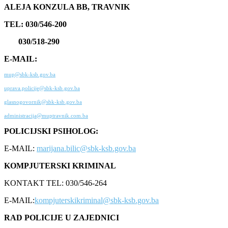
ALEJA KONZULA BB, TRAVNIK
TEL: 030/546-200
030/518-290
E-MAIL:
mup@sbk-ksb.gov.ba
uprava.policije@sbk-ksb.gov.ba
glasnogovornik@sbk-ksb.gov.ba
administracija@muptravnik.com.ba
POLICIJSKI PSIHOLOG:
E-MAIL:
marijana.bilic@sbk-ksb.gov.ba
KOMPJUTERSKI KRIMINAL
KONTAKT TEL: 030/546-264
E-MAIL:
kompjuterskikriminal@sbk-ksb.gov.ba
RAD POLICIJE U ZAJEDNICI