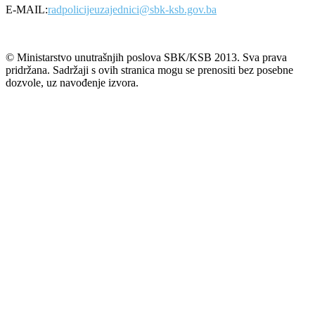
E-MAIL:
radpolicijeuzajednici@sbk-ksb.gov.ba
© Ministarstvo unutrašnjih poslova SBK/KSB 2013. Sva prava
pridržana. Sadržaji s ovih stranica mogu se prenositi bez posebne
dozvole, uz navođenje izvora.