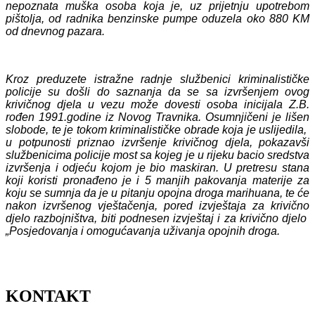
nepoznata muška osoba koja je, uz prijetnju upotrebom
pištolja, od radnika benzinske pumpe oduzela oko 880 KM
od dnevnog pazara.
Kroz preduzete istražne radnje službenici kriminalističke
policije su došli do saznanja da se sa izvršenjem ovog
krivičnog djela u vezu može dovesti osoba inicijala Z.B.
rođen 1991.godine iz Novog Travnika. Osumnjičeni je lišen
slobode, te je tokom kriminalističke obrade koja je uslijedila,
u potpunosti priznao izvršenje krivičnog djela, pokazavši
službenicima policije most sa kojeg je u rijeku bacio sredstva
izvršenja i odjeću kojom je bio maskiran. U pretresu stana
koji koristi pronađeno je i 5 manjih pakovanja materije za
koju se sumnja da je u pitanju opojna droga marihuana, te će
nakon izvršenog vještačenja, pored izvještaja za krivično
djelo razbojništva, biti podnesen izvještaj i za krivično djelo
„Posjedovanja i omogućavanja uživanja opojnih droga.
KONTAKT