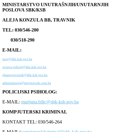
MINISTARSTVO UNUTRAŠNJIH/UNUTARNJIH
POSLOVA SBK/KSB
ALEJA KONZULA BB, TRAVNIK
TEL: 030/546-200
030/518-290
E-MAIL:
mup@sbk-ksb.gov.ba
uprava.policije@sbk-ksb.gov.ba
glasnogovornik@sbk-ksb.gov.ba
administracija@muptravnik.com.ba
POLICIJSKI PSIHOLOG:
E-MAIL:
marijana.bilic@sbk-ksb.gov.ba
KOMPJUTERSKI KRIMINAL
KONTAKT TEL: 030/546-264
E-MAIL:
kompjuterskikriminal@sbk-ksb.gov.ba