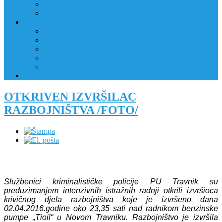
JAVNI OGLAS
PRIJAVNI OBRAZAC
RAD POLICIJE U ZAJEDNICI
RAD POLICIJE U ZAJEDNICI
OBLASTI DJELOVANJA
RPZ POLICAJCI
REALIZIRANE AKTIVNOSTI
KONTAKT
NATJEČAJI/KONKURSI
OTKRIVEN IZVRŠILAC
RAZBOJNIŠTVA /FOTO/
Službenici kriminalističke policije PU Travnik su
preduzimanjem intenzivnih istražnih radnji otkrili izvršioca
krivičnog djela razbojništva koje je izvršeno dana
02.04.2016.godine oko 23,35 sati nad radnikom benzinske
pumpe „Tioil“ u Novom Travniku. Razbojništvo je izvršila