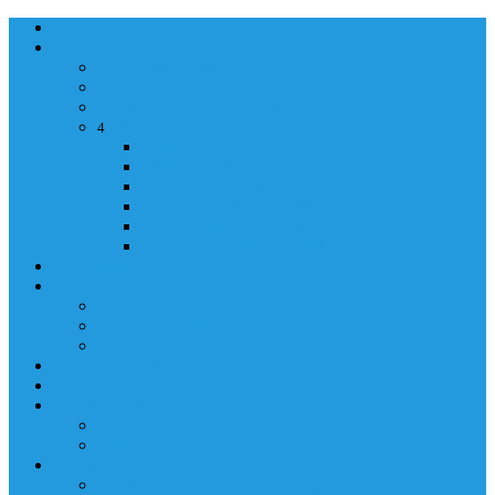
NASLOVNA
ORGANIZACIJA
ORGANIZACIJA
MINISTAR
POLICIJSKI KOMESAR
MINISTARSTVO
4
Back
Close
MINISTARSTVO
UPRAVA POLICIJE
UPRAVA ZA ADMINISTRACIJU
TAJNIK MINISTARSTVA
POM. U KABINETU MINISTRA
INFORMACIJA ZA JAVNOST
GRAĐANSTVO
GRAĐANSTVO
DOKUMENTI
IZDAVANJE DOKUMENATA
JAVNA NABAVKA
ZAKONI
KONTAKTI
KONTAKTI
e-MAIL
POLICIJSKA AKADEMIJA 2026
POLICIJSKA AKADEMIJA 2026