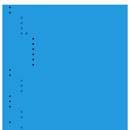
NASLOVNA
ORGANIZACIJA
ORGANIZACIJA
MINISTAR
POLICIJSKI KOMESAR
MINISTARSTVO
4
Back
Close
MINISTARSTVO
UPRAVA POLICIJE
UPRAVA ZA ADMINISTRACIJU
TAJNIK MINISTARSTVA
POM. U KABINETU MINISTRA
INFORMACIJA ZA JAVNOST
GRAĐANSTVO
GRAĐANSTVO
DOKUMENTI
IZDAVANJE DOKUMENATA
JAVNA NABAVKA
ZAKONI
KONTAKTI
KONTAKTI
e-MAIL
POLICIJSKA AKADEMIJA 2026
POLICIJSKA AKADEMIJA 2026