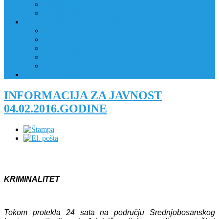
JAVNI OGLAS
PRIJAVNI OBRAZAC
RAD POLICIJE U ZAJEDNICI
RAD POLICIJE U ZAJEDNICI
OBLASTI DJELOVANJA
RPZ POLICAJCI
REALIZIRANE AKTIVNOSTI
KONTAKT
NATJEČAJI/KONKURSI
INFORMACIJA ZA JAVNOST
04.02.2016.GODINE
KRIMINALITET
Tokom protekla 24 sata na području Srednjobosanskog