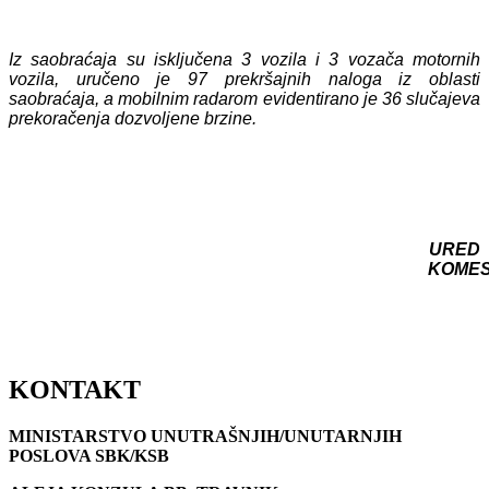
Iz saobraćaja su isključena 3 vozila i 3 vozača motornih
vozila, uručeno je 97 prekršajnih naloga iz oblasti
saobraćaja, a mobilnim radarom evidentirano je 36 slučajeva
prekoračenja dozvoljene brzine.
URED
KOME
KONTAKT
MINISTARSTVO UNUTRAŠNJIH/UNUTARNJIH
POSLOVA SBK/KSB