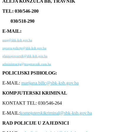
ALEJA KONZULA BB, TRAVNIK
TEL: 030/546-200
030/518-290
E-MAIL:
mup@sbk-ksb.gov.ba
uprava.policije@sbk-ksb.gov.ba
glasnogovornik@sbk-ksb.gov.ba
administracija@muptravnik.com.ba
POLICIJSKI PSIHOLOG:
E-MAIL:
marijana.bilic@sbk-ksb.gov.ba
KOMPJUTERSKI KRIMINAL
KONTAKT TEL: 030/546-264
E-MAIL:
kompjuterskikriminal@sbk-ksb.gov.ba
RAD POLICIJE U ZAJEDNICI