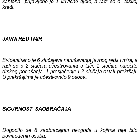
kantona prijavljeno je 1 krivično djelo, a radi se o teškoj
krađi.
JAVNI RED I MIR
Evidentirano je 6 slučajeva narušavanja javnog reda i mira, a
radi se o 2 slučaja učestvovanja u tuči, 1 slučaju naročito
drskog ponašanja, 1 prosjačenje i 2 slučaja ostali prekršaji.
U prekršajima je učestvovalo 9 osoba.
SIGURNOST SAOBRAĆAJA
Dogodilo se 8 saobraćajnih nezgoda u kojima nije bilo
povrijeđenih osoba.