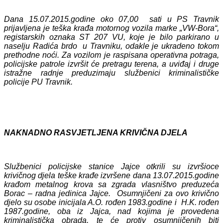
Dana 15.07.2015.godine oko 07,00 sati u PS Travnik
prijavljena je teška krađa motornog vozila marke „VW-Bora“,
registarskih oznaka ST 207 VU, koje je bilo parkirano u
naselju Radića brdo u Travniku, odakle je ukradeno tokom
prethodne noći. Za vozilom je raspisana operativna potraga,
policijske patrole izvršit će pretragu terena, a uviđaj i druge
istražne radnje preduzimaju službenici kriminalističke
policije PU Travnik.
NAKNADNO RASVJETLJENA KRIVIČNA DJELA
Službenici policijske stanice Jajce otkrili su izvršioce
krivičnog djela teške krađe izvršene dana 13.07.2015.godine
krađom metalnog krova sa zgrada vlasništvo preduzeća
Borac – radna jedinica Jajce. Osumnjičeni za ovo krivično
djelo su osobe inicijala A.O. rođen 1983.godine i H.K. rođen
1987.godine, oba iz Jajca, nad kojima je provedena
kriminalistička obrada, te će protiv osumnjičenih biti