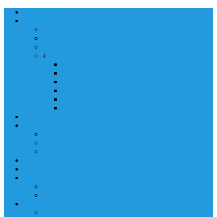
NASLOVNA
ORGANIZACIJA
ORGANIZACIJA
MINISTAR
POLICIJSKI KOMESAR
MINISTARSTVO
4
Back
Close
MINISTARSTVO
UPRAVA POLICIJE
UPRAVA ZA ADMINISTRACIJU
TAJNIK MINISTARSTVA
POM. U KABINETU MINISTRA
INFORMACIJA ZA JAVNOST
GRAĐANSTVO
GRAĐANSTVO
DOKUMENTI
IZDAVANJE DOKUMENATA
JAVNA NABAVKA
ZAKONI
KONTAKTI
KONTAKTI
e-MAIL
POLICIJSKA AKADEMIJA 2026
POLICIJSKA AKADEMIJA 2026