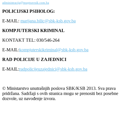
administracija@muptravnik.com.ba
POLICIJSKI PSIHOLOG:
E-MAIL:
marijana.bilic@sbk-ksb.gov.ba
KOMPJUTERSKI KRIMINAL
KONTAKT TEL: 030/546-264
E-MAIL:
kompjuterskikriminal@sbk-ksb.gov.ba
RAD POLICIJE U ZAJEDNICI
E-MAIL:
radpolicijeuzajednici@sbk-ksb.gov.ba
© Ministarstvo unutrašnjih poslova SBK/KSB 2013. Sva prava
pridržana. Sadržaji s ovih stranica mogu se prenositi bez posebne
dozvole, uz navođenje izvora.