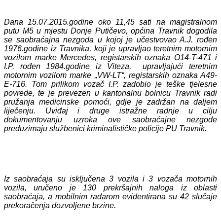
Dana 15.07.2015.godine oko 11,45 sati na magistralnom
putu M5 u mjestu Donje Putičevo, općina Travnik dogodila
se saobraćajna nezgoda u kojoj je učestvovao A.J. rođen
1976.godine iz Travnika, koji je upravljao teretnim motornim
vozilom marke Mercedes, registarskih oznaka O14-T-471 i
I.P. rođen 1984.godine iz Viteza, upravljajući teretnim
motornim vozilom marke „VW-LT“, registarskih oznaka A49-
E-716. Tom prilikom vozač I.P. zadobio je teške tjelesne
povrede, te je prevezen u kantonalnu bolnicu Travnik radi
pružanja medicinske pomoći, gdje je zadržan na daljem
liječenju. Uviđaj i druge istražne radnje u cilju
dokumentovanju uzroka ove saobraćajne nezgode
preduzimaju službenici kriminalističke policije PU Travnik.
Iz saobraćaja su isključena 3 vozila i 3 vozača motornih
vozila, uručeno je 130 prekršajnih naloga iz oblasti
saobraćaja, a mobilnim radarom evidentirana su 42 slučaje
prekoračenja dozvoljene brzine.