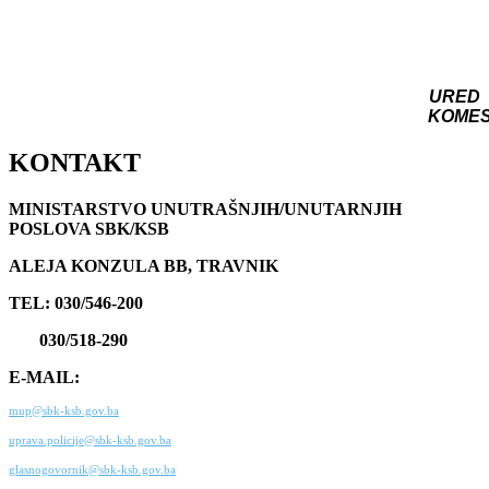
URED
KOME
KONTAKT
MINISTARSTVO UNUTRAŠNJIH/UNUTARNJIH
POSLOVA SBK/KSB
ALEJA KONZULA BB, TRAVNIK
TEL: 030/546-200
030/518-290
E-MAIL:
mup@sbk-ksb.gov.ba
uprava.policije@sbk-ksb.gov.ba
glasnogovornik@sbk-ksb.gov.ba