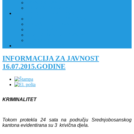
JAVNI OGLAS
PRIJAVNI OBRAZAC
RAD POLICIJE U ZAJEDNICI
RAD POLICIJE U ZAJEDNICI
OBLASTI DJELOVANJA
RPZ POLICAJCI
REALIZIRANE AKTIVNOSTI
KONTAKT
NATJEČAJI/KONKURSI
INFORMACIJA ZA JAVNOST
16.07.2015.GODINE
KRIMINALITET
Tokom protekla 24 sata na području Srednjobosanskog
kantona evidentirana su 3 krivična djela.