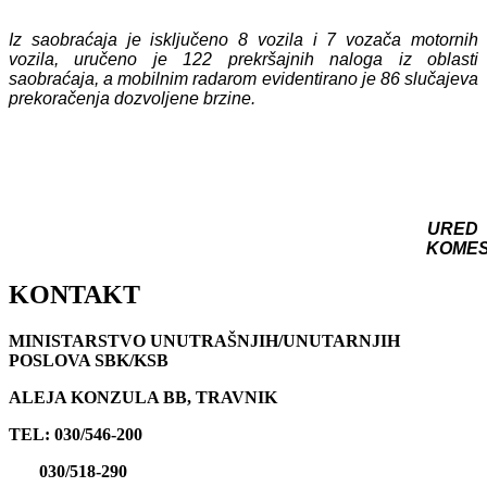
Iz saobraćaja je isključeno 8 vozila i 7 vozača motornih
vozila, uručeno je 122 prekršajnih naloga iz oblasti
saobraćaja, a mobilnim radarom evidentirano je 86 slučajeva
prekoračenja dozvoljene brzine.
URED
KOME
KONTAKT
MINISTARSTVO UNUTRAŠNJIH/UNUTARNJIH
POSLOVA SBK/KSB
ALEJA KONZULA BB, TRAVNIK
TEL: 030/546-200
030/518-290