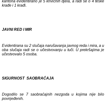
kantona evidentirano je 5 krivičnih djela, a radi se o 4 teške
krađe i 1 krađi.
JAVNI RED I MIR
Evidentirana su 2 slučaja narušavanja javnog reda i mira, a u
oba slučaja radi se o učestvovanju u tuči. U prekršajima je
učestvovalo 5 osoba.
SIGURNOST SAOBRAĆAJA
Dogodilo se 7 saobraćajnih nezgoda u kojima nije bilo
povrijeđenih.