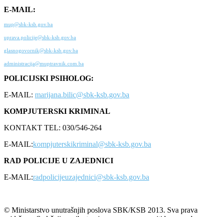
E-MAIL:
mup@sbk-ksb.gov.ba
uprava.policije@sbk-ksb.gov.ba
glasnogovornik@sbk-ksb.gov.ba
administracija@muptravnik.com.ba
POLICIJSKI PSIHOLOG:
E-MAIL:
marijana.bilic@sbk-ksb.gov.ba
KOMPJUTERSKI KRIMINAL
KONTAKT TEL: 030/546-264
E-MAIL:
kompjuterskikriminal@sbk-ksb.gov.ba
RAD POLICIJE U ZAJEDNICI
E-MAIL:
radpolicijeuzajednici@sbk-ksb.gov.ba
© Ministarstvo unutrašnjih poslova SBK/KSB 2013. Sva prava