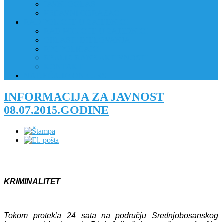
JAVNI OGLAS
PRIJAVNI OBRAZAC
RAD POLICIJE U ZAJEDNICI
RAD POLICIJE U ZAJEDNICI
OBLASTI DJELOVANJA
RPZ POLICAJCI
REALIZIRANE AKTIVNOSTI
KONTAKT
NATJEČAJI/KONKURSI
INFORMACIJA ZA JAVNOST
08.07.2015.GODINE
KRIMINALITET
Tokom protekla 24 sata na području Srednjobosanskog