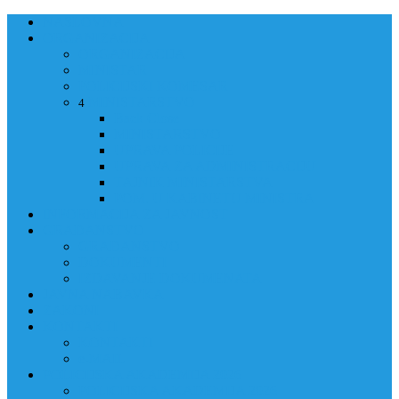
NASLOVNA
ORGANIZACIJA
ORGANIZACIJA
MINISTAR
POLICIJSKI KOMESAR
MINISTARSTVO
4
Back
Close
MINISTARSTVO
UPRAVA POLICIJE
UPRAVA ZA ADMINISTRACIJU
TAJNIK MINISTARSTVA
POM. U KABINETU MINISTRA
INFORMACIJA ZA JAVNOST
GRAĐANSTVO
GRAĐANSTVO
DOKUMENTI
IZDAVANJE DOKUMENATA
JAVNA NABAVKA
ZAKONI
KONTAKTI
KONTAKTI
e-MAIL
POLICIJSKA AKADEMIJA 2026
POLICIJSKA AKADEMIJA 2026