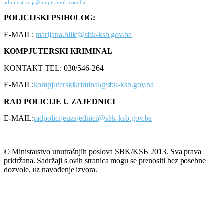
administracija@muptravnik.com.ba
POLICIJSKI PSIHOLOG:
E-MAIL:
marijana.bilic@sbk-ksb.gov.ba
KOMPJUTERSKI KRIMINAL
KONTAKT TEL: 030/546-264
E-MAIL:
kompjuterskikriminal@sbk-ksb.gov.ba
RAD POLICIJE U ZAJEDNICI
E-MAIL:
radpolicijeuzajednici@sbk-ksb.gov.ba
© Ministarstvo unutrašnjih poslova SBK/KSB 2013. Sva prava
pridržana. Sadržaji s ovih stranica mogu se prenositi bez posebne
dozvole, uz navođenje izvora.