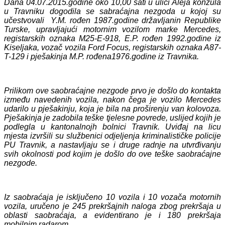
Dana 04.07.2015.godine oko 10,00 sati u ulici Aleja konzula
u Travniku dogodila se sabraćajna nezgoda u kojoj su
učestvovali Y.M. rođen 1987.godine državljanin Republike
Turske, upravljajući motornim vozilom marke Mercedes,
registarskih oznaka M25-E-918, E.P. rođen 1992.godine iz
Kiseljaka, vozač vozila Ford Focus, registarskih oznaka A87-
T-129 i pješakinja M.P. rođena1976.godine iz Travnika.
Prilikom ove saobraćajne nezgode prvo je došlo do kontakta
između navedenih vozila, nakon čega je vozilo Mercedes
udarilo u pješakinju, koja je bila na proširenju van kolovoza.
Pješakinja je zadobila teške tjelesne povrede, uslijed kojih je
podlegla u kantonalnojh bolnici Travnik. Uviđaj na licu
mjesta izvršili su službenici odjeljenja kriminalističke policije
PU Travnik, a nastavljaju se i druge radnje na utvrđivanju
svih okolnosti pod kojim je došlo do ove teške saobraćajne
nezgode.
Iz saobraćaja je isključeno 10 vozila i 10 vozača motornih
vozila, uručeno je 245 prekršajnih naloga zbog prekršaja u
oblasti saobraćaja, a evidentirano je i 180 prekršaja
mobilnim radarom.