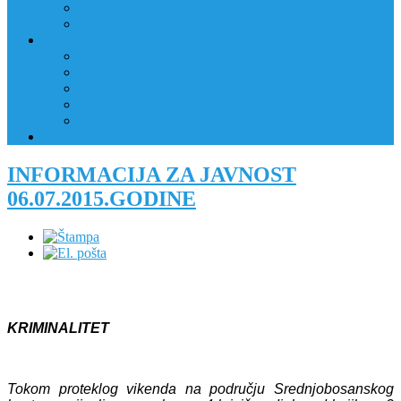
JAVNI OGLAS
PRIJAVNI OBRAZAC
RAD POLICIJE U ZAJEDNICI
RAD POLICIJE U ZAJEDNICI
OBLASTI DJELOVANJA
RPZ POLICAJCI
REALIZIRANE AKTIVNOSTI
KONTAKT
NATJEČAJI/KONKURSI
INFORMACIJA ZA JAVNOST
06.07.2015.GODINE
KRIMINALITET
Tokom proteklog vikenda na području Srednjobosanskog