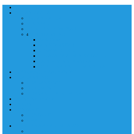
NASLOVNA
ORGANIZACIJA
ORGANIZACIJA
MINISTAR
POLICIJSKI KOMESAR
MINISTARSTVO
4
Back
Close
MINISTARSTVO
UPRAVA POLICIJE
UPRAVA ZA ADMINISTRACIJU
TAJNIK MINISTARSTVA
POM. U KABINETU MINISTRA
INFORMACIJA ZA JAVNOST
GRAĐANSTVO
GRAĐANSTVO
DOKUMENTI
IZDAVANJE DOKUMENATA
JAVNA NABAVKA
ZAKONI
KONTAKTI
KONTAKTI
e-MAIL
POLICIJSKA AKADEMIJA 2026
POLICIJSKA AKADEMIJA 2026