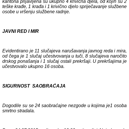
kantona prijavljena su ukupno 4 krivična djela, od kojih su 2
teške krađe, 1 krađa i 1 krivično djelo spriječavanje službene
osobe u vršenju službene radnje.
JAVNI RED I MIR
Evidentirano je 11 slučajeva narušavanja javnog reda i mira,
od čega je 1 slučaj učestvovanja u tuči, 8 slučajeva naročito
drskog ponašanja i 1 slučaj ostali prekršaji. U prekršajima je
učestvovalo ukupno 16 osoba.
SIGURNOST SAOBRAĆAJA
Dogodile su se 24 saobraćajne nezgode u kojima je1 osoba
smrtno stradala.