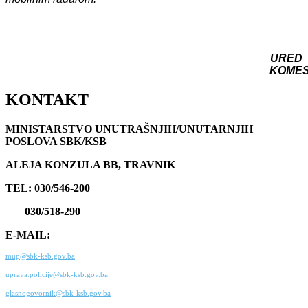
URED
KOME
KONTAKT
MINISTARSTVO UNUTRAŠNJIH/UNUTARNJIH
POSLOVA SBK/KSB
ALEJA KONZULA BB, TRAVNIK
TEL: 030/546-200
030/518-290
E-MAIL:
mup@sbk-ksb.gov.ba
uprava.policije@sbk-ksb.gov.ba
glasnogovornik@sbk-ksb.gov.ba