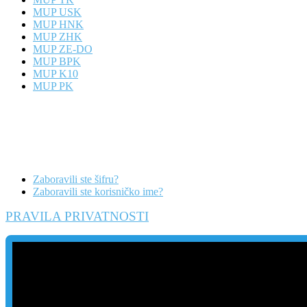
MUP USK
MUP HNK
MUP ZHK
MUP ZE-DO
MUP BPK
MUP K10
MUP PK
Zaboravili ste šifru?
Zaboravili ste korisničko ime?
PRAVILA PRIVATNOSTI
Danas
Posljednje sedmice
Posljednji mjesec