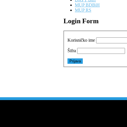
MUP BDBiH
MUP RS
Login Form
Korisničko ime
Šifra
1
3
3
0
9
3
2
3