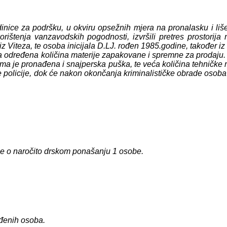
dinice za podršku, u okviru opsežnih mjera na pronalasku i li
štenja vanzavodskih pogodnosti, izvršili pretres prostorija 
e iz Viteza, te osoba inicijala D.LJ. rođen 1985.godine, također
na određena količina materije zapakovane i spremne za prodaju. 
ma je pronađena i snajperska puška, te veća količina tehničke robe
policije, dok će nakon okončanja kriminalističke obrade osoba D
 se o naročito drskom ponašanju 1 osobe.
eđenih osoba.