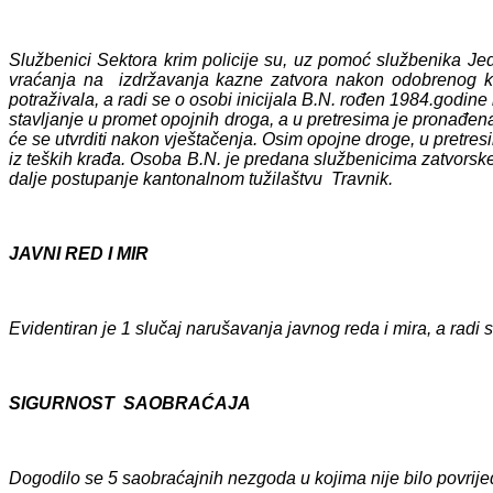
Službenici Sektora krim policije su, uz pomoć službenika Je
vraćanja na izdržavanja kazne zatvora nakon odobrenog kori
potraživala, a radi se o osobi inicijala B.N. rođen 1984.godin
stavljanje u promet opojnih droga, a u pretresima je pronađe
će se utvrditi nakon vještačenja. Osim opojne droge, u pretresi
iz teških krađa. Osoba B.N. je predana službenicima zatvorske 
dalje postupanje kantonalnom tužilaštvu Travnik.
JAVNI RED I MIR
Evidentiran je 1 slučaj narušavanja javnog reda i mira, a radi
SIGURNOST SAOBRAĆAJA
Dogodilo se 5 saobraćajnih nezgoda u kojima nije bilo povrij