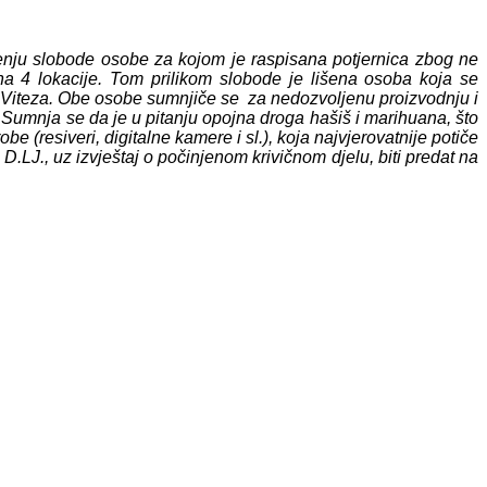
šenju slobode osobe za kojom je raspisana potjernica zbog ne
na 4 lokacije. Tom prilikom slobode je lišena osoba koja se
 iz Viteza. Obe osobe sumnjiče se za nedozvoljenu proizvodnju i
Sumnja se da je u pitanju opojna droga hašiš i marihuana, što
 (resiveri, digitalne kamere i sl.), koja najvjerovatnije potiče
.LJ., uz izvještaj o počinjenom krivičnom djelu, biti predat na