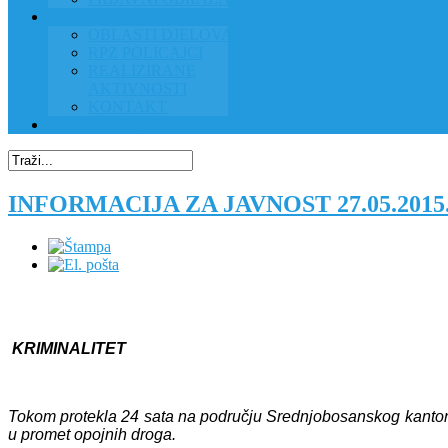
RAD POLICIJE U ZAJEDNICI
OBLASTI DJELOVANJA
RPZ POLICAJCI
REALIZIRANE
AKTIVNOSTI
KONTAKT
NATJEČAJI/KONKURSI
INFORMACIJA ZA JAVNOST 27.05.201
KRIMINALITET
Tokom protekla 24 sata na području Srednjobosanskog kantona e
u promet opojnih droga.