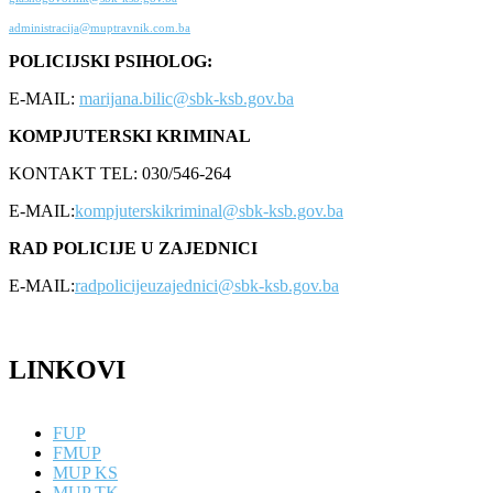
administracija@muptravnik.com.ba
POLICIJSKI PSIHOLOG:
E-MAIL:
marijana.bilic@sbk-ksb.gov.ba
KOMPJUTERSKI KRIMINAL
KONTAKT TEL: 030/546-264
E-MAIL:
kompjuterskikriminal@sbk-ksb.gov.ba
RAD POLICIJE U ZAJEDNICI
E-MAIL:
radpolicijeuzajednici@sbk-ksb.gov.ba
LINKOVI
FUP
FMUP
MUP KS
MUP TK