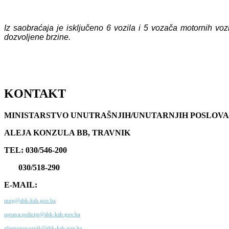
Iz saobraćaja je isključeno 6 vozila i 5 vozača motornih vo
dozvoljene brzine.
KONTAKT
MINISTARSTVO UNUTRAŠNJIH/UNUTARNJIH POSLOVA
ALEJA KONZULA BB, TRAVNIK
TEL: 030/546-200
030/518-290
E-MAIL:
mup@sbk-ksb.gov.ba
uprava.policije@sbk-ksb.gov.ba
glasnogovornik@sbk-ksb.gov.ba