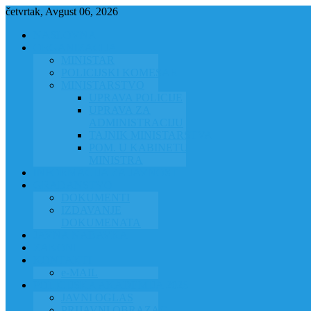
četvrtak, Avgust 06, 2026
NASLOVNA
ORGANIZACIJA
MINISTAR
POLICIJSKI KOMESAR
MINISTARSTVO
UPRAVA POLICIJE
UPRAVA ZA
ADMINISTRACIJU
TAJNIK MINISTARSTVA
POM. U KABINETU
MINISTRA
INFORMACIJA ZA JAVNOST
GRAĐANSTVO
DOKUMENTI
IZDAVANJE
DOKUMENATA
JAVNA NABAVKA
ZAKONI
KONTAKTI
e-MAIL
POLICIJSKA AKADEMIJA 2026
JAVNI OGLAS
PRIJAVNI OBRAZAC