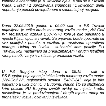
kantona evidentirano je 10 krivičnih djela, a radi se o 7 teških
krađa, 1 krađi i 1 ugrožavanja sigurnosti i 1 krivičnom djelu
nepružanje pomoći povrijeđenom u saobraćajnoj nezgodi.
Dana 22.05.2015 godine u 06.00 sati u PS Travnik
prijavljena je teška krađa motornog vozila marke „VW Golf
IV“, registarskih oznaka E58-T-970, koje je bilo parkirano u
mjestu Kljaci, općina Travnik. Sa prijavom krađe upoznate su
sve policijske patrole, a vozilom je raspisana operativna
potraga. Uviđaj su izvršili službenici krim policije PU
Travnik, koji nastavljaju sa preduzimanjem i drugih istražnih
radnji na otkrivanju izvršilaca i pronalasku vozila.
U PS Bugojno istog dana
u
09,15
sati
u
PS
Bugojno
prijavljena je teška krađa motornog vozila marke
„VW-Golf IV“, registarskih oznaka E48-T-243, koje je bilo
parkirano u ulici Donjići u Bugojnu. Nakon što su službenici
krim policije PU Bugojno izvršili uviđaj na mjestu krađe,
nastavljeno je sa preduzimanjem i drugih mjera i radnji na
pronalasku vozila i otkrivanju izvršilaca.