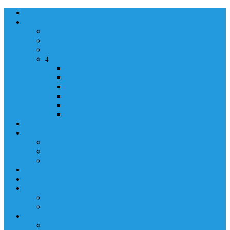
NASLOVNA
ORGANIZACIJA
ORGANIZACIJA
MINISTAR
POLICIJSKI KOMESAR
MINISTARSTVO
4
Back
Close
MINISTARSTVO
UPRAVA POLICIJE
UPRAVA ZA ADMINISTRACIJU
TAJNIK MINISTARSTVA
POM. U KABINETU MINISTRA
INFORMACIJA ZA JAVNOST
GRAĐANSTVO
GRAĐANSTVO
DOKUMENTI
IZDAVANJE DOKUMENATA
JAVNA NABAVKA
ZAKONI
KONTAKTI
KONTAKTI
e-MAIL
POLICIJSKA AKADEMIJA 2026
POLICIJSKA AKADEMIJA 2026