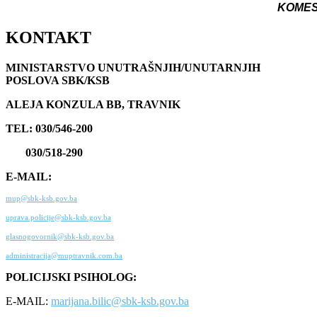
KOME
KONTAKT
MINISTARSTVO UNUTRAŠNJIH/UNUTARNJIH
POSLOVA SBK/KSB
ALEJA KONZULA BB, TRAVNIK
TEL: 030/546-200
030/518-290
E-MAIL:
mup@sbk-ksb.gov.ba
uprava.policije@sbk-ksb.gov.ba
glasnogovornik@sbk-ksb.gov.ba
administracija@muptravnik.com.ba
POLICIJSKI PSIHOLOG:
E-MAIL:
marijana.bilic@sbk-ksb.gov.ba