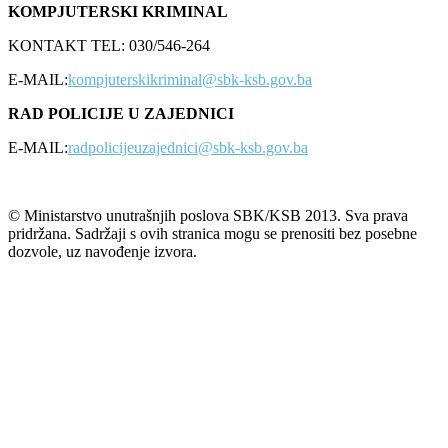
KOMPJUTERSKI KRIMINAL
KONTAKT TEL: 030/546-264
E-MAIL:
kompjuterskikriminal@sbk-ksb.gov.ba
RAD POLICIJE U ZAJEDNICI
E-MAIL:
radpolicijeuzajednici@sbk-ksb.gov.ba
© Ministarstvo unutrašnjih poslova SBK/KSB 2013. Sva prava
pridržana. Sadržaji s ovih stranica mogu se prenositi bez posebne
dozvole, uz navođenje izvora.