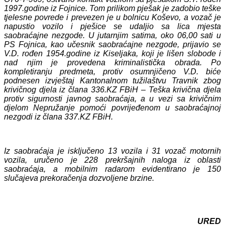
1997.godine iz Fojnice. Tom prilikom pješak je zadobio teške
tjelesne povrede i prevezen je u bolnicu Koševo, a vozač je
napustio vozilo i pješice se udaljio sa lica mjesta
saobraćajne nezgode. U jutarnjim satima, oko 06,00 sati u
PS Fojnica, kao učesnik saobraćajne nezgode, prijavio se
V.D. rođen 1954.godine iz Kiseljaka, koji je lišen slobode i
nad njim je provedena kriminalistička obrada. Po
kompletiranju predmeta, protiv osumnjičeno V.D. biće
podnesen izvještaj Kantonalnom tužilaštvu Travnik zbog
krivičnog djela iz člana 336.KZ FBiH – Teška krivična djela
protiv sigurnosti javnog saobraćaja, a u vezi sa krivičnim
djelom Nepružanje pomoći povrijeđenom u saobraćajnoj
nezgodi iz člana 337.KZ FBiH.
Iz saobraćaja je isključeno 13 vozila i 31 vozač motornih
vozila, uručeno je 228 prekršajnih naloga iz oblasti
saobraćaja, a mobilnim radarom evidentirano je 150
slučajeva prekoračenja dozvoljene brzine.
URED