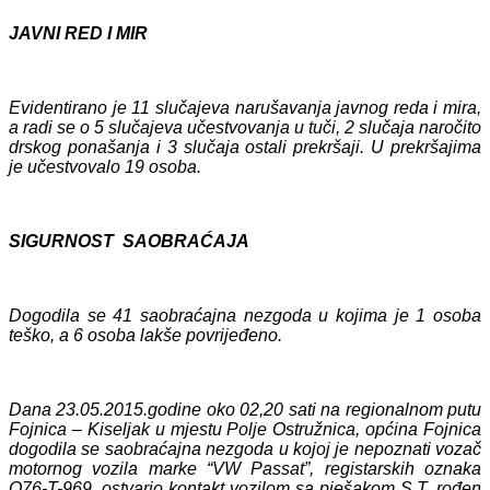
JAVNI RED I MIR
Evidentirano je 11 slučajeva narušavanja javnog reda i mira,
a radi se o 5 slučajeva učestvovanja u tuči, 2 slučaja naročito
drskog ponašanja i 3 slučaja ostali prekršaji. U prekršajima
je učestvovalo 19 osoba.
SIGURNOST SAOBRAĆAJA
Dogodila se 41 saobraćajna nezgoda u kojima je 1 osoba
teško, a 6 osoba lakše povrijeđeno.
Dana 23.05.2015.godine oko 02,20 sati na regionalnom putu
Fojnica – Kiseljak u mjestu Polje Ostružnica, općina Fojnica
dogodila se saobraćajna nezgoda u kojoj je nepoznati vozač
motornog vozila marke “VW Passat”, registarskih oznaka
O76-T-969, ostvario kontakt vozilom sa pješakom S.T. rođen