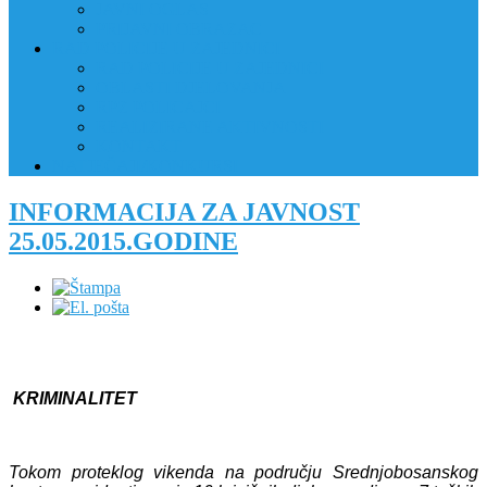
JAVNI OGLAS
PRIJAVNI OBRAZAC
RAD POLICIJE U ZAJEDNICI
RAD POLICIJE U ZAJEDNICI
OBLASTI DJELOVANJA
RPZ POLICAJCI
REALIZIRANE AKTIVNOSTI
KONTAKT
NATJEČAJI/KONKURSI
INFORMACIJA ZA JAVNOST
25.05.2015.GODINE
KRIMINALITET
Tokom proteklog vikenda na području Srednjobosanskog