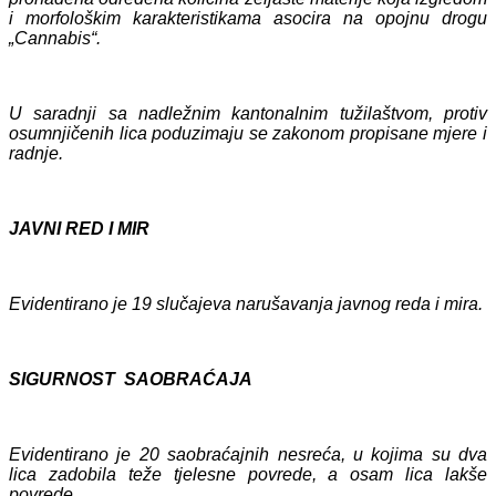
i morfološkim karakteristikama asocira na opojnu drogu
„Cannabis“.
U saradnji sa nadležnim kantonalnim tužilaštvom, protiv
osumnjičenih lica poduzimaju se zakonom propisane mjere i
radnje.
JAVNI RED I MIR
Evidentirano je 1
9
slučajeva narušavanja javnog reda i mira.
SIGURNOST SAOBRAĆAJA
Evidentirano je
20
saobraćajnih nesreća,
u kojima su dva
lica zadobila
teže
tjelesne povrede
, a osam lica lakše
povrede
.