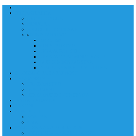
NASLOVNA
ORGANIZACIJA
ORGANIZACIJA
MINISTAR
POLICIJSKI KOMESAR
MINISTARSTVO
4
Back
Close
MINISTARSTVO
UPRAVA POLICIJE
UPRAVA ZA ADMINISTRACIJU
TAJNIK MINISTARSTVA
POM. U KABINETU MINISTRA
INFORMACIJA ZA JAVNOST
GRAĐANSTVO
GRAĐANSTVO
DOKUMENTI
IZDAVANJE DOKUMENATA
JAVNA NABAVKA
ZAKONI
KONTAKTI
KONTAKTI
e-MAIL
POLICIJSKA AKADEMIJA 2026
POLICIJSKA AKADEMIJA 2026