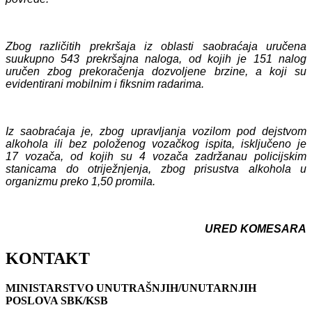
Zbog različitih prekršaja iz oblasti saobraćaja uručen
a
su
ukupno 5
43
prekršajn
a
naloga, od kojih
je 151 nalog
uručen zbog prekoračenja dozvoljene brzine, a koji su
evidentirani mobilnim i fiksnim radarima.
Iz saobraćaja je, zbog upravljanja vozilom pod dejstvom
alkohola ili bez položenog vozačkog ispita, isključeno je
17
vozača,
od kojih
su 4
vozača zadržan
a
u policijskim
stanicama do otriježnjenja, zbog prisustva alkohola u
organizmu preko 1,50 promila.
URED KOMESARA
KONTAKT
MINISTARSTVO UNUTRAŠNJIH/UNUTARNJIH
POSLOVA SBK/KSB