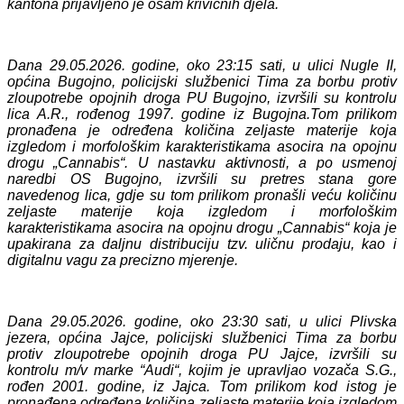
kantona prijavljeno je osam krivičnih djela.
Dana 29.05.2026. godine, oko 23:15 sati, u ulici Nugle II,
općina Bugojno, policijski službenici Tima za borbu protiv
zloupotrebe opojnih droga PU Bugojno, izvršili su kontrolu
lica A.R., rođenog 1997. godine iz Bugojna.
Tom prilikom
pronađena je
određena količina
zeljaste materije koja
izgledom i morfološkim karakteristikama asocira na opojnu
drogu „Cannabis“. U nastavku aktivnosti, a po usmenoj
naredbi OS Bugojno, izvršili su pretres stana gore
navedenog lica, gdje su tom prilikom pronašli veću količinu
zeljaste materije koja izgledom i morfološkim
karakteristikama asocira na opojnu drogu „Cannabis“ koja je
upakirana za daljnu distribuciju tzv. uličnu prodaju, kao i
digitalnu vagu za precizno mjerenje.
Dana 29.05.2026. godine, oko 23:30 sati
, u ulici Plivska
jezera, općina Jajce,
policijski službenici Tima za borbu
protiv zloupotrebe opojnih droga PU Jajce, izvršili su
kontrolu m/v marke “Audi“, kojim je upravljao vozača S.G.,
rođen 2001. godine, iz Jajca. Tom prilikom kod istog je
pronađena određena
količina
zeljaste materije koja izgledom