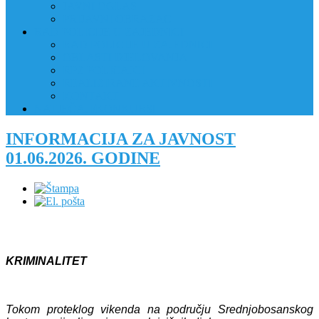
JAVNI OGLAS
PRIJAVNI OBRAZAC
RAD POLICIJE U ZAJEDNICI
RAD POLICIJE U ZAJEDNICI
OBLASTI DJELOVANJA
RPZ POLICAJCI
REALIZIRANE AKTIVNOSTI
KONTAKT
NATJEČAJI/KONKURSI
INFORMACIJA ZA JAVNOST
01.06.2026. GODINE
KRIMINALITET
Tokom proteklog vikenda na području Srednjobosanskog