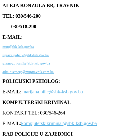
ALEJA KONZULA BB, TRAVNIK
TEL: 030/546-200
030/518-290
E-MAIL:
mup@sbk-ksb.gov.ba
uprava.policije@sbk-ksb.gov.ba
glasnogovornik@sbk-ksb.gov.ba
administracija@muptravnik.com.ba
POLICIJSKI PSIHOLOG:
E-MAIL:
marijana.bilic@sbk-ksb.gov.ba
KOMPJUTERSKI KRIMINAL
KONTAKT TEL: 030/546-264
E-MAIL:
kompjuterskikriminal@sbk-ksb.gov.ba
RAD POLICIJE U ZAJEDNICI