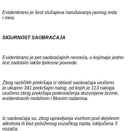
Evidentirano je
šest
slučajeva narušavanja javnog reda
i mira.
SIGURNOST SAOBRAĆAJA
Evidentirano je pet saobraćajnih nesreća, u kojima
je jedno
lice zadobilo lakše tjelesne povrede.
Zbog različitih prekršaja iz oblasti saobraćaja uručen
o
je
ukupno
341
prekršajni nalog, od kojih je
113
naloga
uručeno zbog prekršaja prekoračenja dozvoljene brzine,
evidentiranih mobilnim i fiksnim radarima.
Iz saobraćaja su, zbog upravljanja vozilom pod dejstvom
alkohola ili bez položenog vozačkog ispita, isključena 3
vozača.