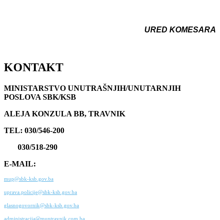
URED KOMESARA
KONTAKT
MINISTARSTVO UNUTRAŠNJIH/UNUTARNJIH
POSLOVA SBK/KSB
ALEJA KONZULA BB, TRAVNIK
TEL: 030/546-200
030/518-290
E-MAIL:
mup@sbk-ksb.gov.ba
uprava.policije@sbk-ksb.gov.ba
glasnogovornik@sbk-ksb.gov.ba
administracija@muptravnik.com.ba