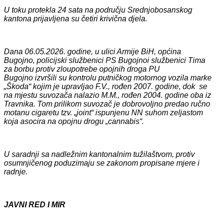
U toku protekla 24 sata na području Srednjobosanskog
kantona prijavljena su četiri krivična djela.
Dana
06
.0
5
.2026. godine, u
ulici Armije BiH, općina
Bugojno
, policijski službenici
PS Bugojno
i službenici Tima
za borbu protiv zloupotrebe opojnih droga PU
Bugojno
izvršili su kontrolu putničkog motornog vozila marke
„Škoda“ kojim je upravljao F.V., rođen 2007. godine, dok se
na mjestu suvozača nalazio M.M., rođen 2004. godine oba iz
Travnika. Tom prilikom suvozač je dobrovoljno predao ručno
motanu cigaretu tzv. „joint“ ispunjenu NN suhom zeljastom
koja asocira na opojnu drogu „cannabis“
.
U saradnji sa nadležnim kantonalnim tužilaštvom, protiv
osumnjičenog poduzimaju se zakonom propisane mjere i
radnje.
JAVNI RED I MIR