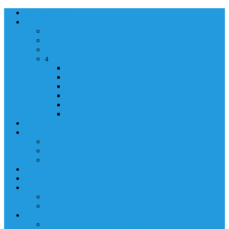
NASLOVNA
ORGANIZACIJA
ORGANIZACIJA
MINISTAR
POLICIJSKI KOMESAR
MINISTARSTVO
4
Back
Close
MINISTARSTVO
UPRAVA POLICIJE
UPRAVA ZA ADMINISTRACIJU
TAJNIK MINISTARSTVA
POM. U KABINETU MINISTRA
INFORMACIJA ZA JAVNOST
GRAĐANSTVO
GRAĐANSTVO
DOKUMENTI
IZDAVANJE DOKUMENATA
JAVNA NABAVKA
ZAKONI
KONTAKTI
KONTAKTI
e-MAIL
POLICIJSKA AKADEMIJA 2026
POLICIJSKA AKADEMIJA 2026