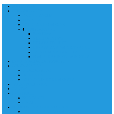
NASLOVNA
ORGANIZACIJA
ORGANIZACIJA
MINISTAR
POLICIJSKI KOMESAR
MINISTARSTVO
4
Back
Close
MINISTARSTVO
UPRAVA POLICIJE
UPRAVA ZA ADMINISTRACIJU
TAJNIK MINISTARSTVA
POM. U KABINETU MINISTRA
INFORMACIJA ZA JAVNOST
GRAĐANSTVO
GRAĐANSTVO
DOKUMENTI
IZDAVANJE DOKUMENATA
JAVNA NABAVKA
ZAKONI
KONTAKTI
KONTAKTI
e-MAIL
POLICIJSKA AKADEMIJA 2026
POLICIJSKA AKADEMIJA 2026