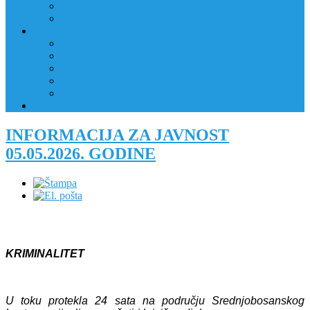
JAVNI OGLAS
PRIJAVNI OBRAZAC
RAD POLICIJE U ZAJEDNICI
RAD POLICIJE U ZAJEDNICI
OBLASTI DJELOVANJA
RPZ POLICAJCI
REALIZIRANE AKTIVNOSTI
KONTAKT
NATJEČAJI/KONKURSI
INFORMACIJA ZA JAVNOST
05.05.2026. GODINE
KRIMINALITET
U toku protekla 24 sata na području Srednjobosanskog