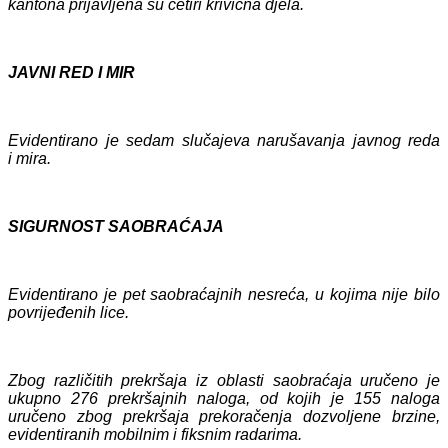
kantona prijavljena su četiri krivična djela.
JAVNI RED I MIR
Evidentirano je sedam slučajeva narušavanja javnog reda
i mira.
SIGURNOST SAOBRAĆAJA
Evidentirano je pet saobraćajnih nesreća, u kojima nije bilo
povrijeđenih lice.
Zbog različitih prekršaja iz oblasti saobraćaja uručeno je
ukupno 276 prekršajnih naloga, od kojih je 155 naloga
uručeno zbog prekršaja prekoračenja dozvoljene brzine,
evidentiranih mobilnim i fiksnim radarima.