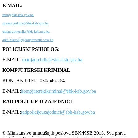
E-MAIL:
mup@sbk-ksb.gov.ba
uprava.policije@sbk-ksb.gov.ba
glasnogovornik@sbk-ksb.gov.ba
administracija@muptravnik.com.ba
POLICIJSKI PSIHOLOG:
E-MAIL:
marijana.bilic@sbk-ksb.gov.ba
KOMPJUTERSKI KRIMINAL
KONTAKT TEL: 030/546-264
E-MAIL:
kompjuterskikriminal@sbk-ksb.gov.ba
RAD POLICIJE U ZAJEDNICI
E-MAIL:
radpolicijeuzajednici@sbk-ksb.gov.ba
© Ministarstvo unutrašnjih poslova SBK/KSB 2013. Sva prava