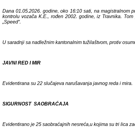
Dana 01.05.2026. godine, oko 16:10 sati
, na magistralnom pu
kontrolu vozača K.E., rođen 2002. godine, iz Travnika. To
„Speed“.
U saradnji sa nadležnim kantonalnim tužilaštvom, protiv osum
JAVNI RED I MIR
Evidentiran
a su
22
slučajeva narušavanja javnog reda i mira.
SIGURNOST SAOBRAĆAJA
Evidentirano je
25
saobraćajnih nesreća,
u kojima
su tri
lica za