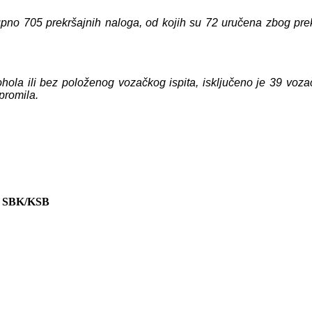
upno 7
05
prekršajnih naloga, od kojih su
72
uručena zbog prek
hola ili bez položenog vozačkog ispita, isključen
o je
3
9
voza
promila.
 SBK/KSB