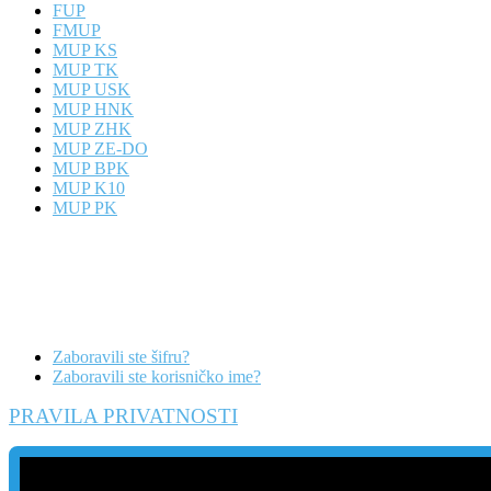
FUP
FMUP
MUP KS
MUP TK
MUP USK
MUP HNK
MUP ZHK
MUP ZE-DO
MUP BPK
MUP K10
MUP PK
Zaboravili ste šifru?
Zaboravili ste korisničko ime?
PRAVILA PRIVATNOSTI