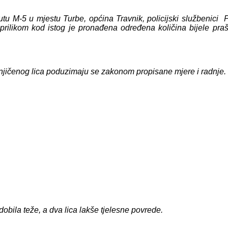
tu M-5 u mjestu Turbe, općina Travnik, policijski službenici P
m prilikom kod istog je pronađena određena
količina
bijele pra
njičenog lica poduzimaju se zakonom propisane mjere i radnje.
dobil
a
teže, a dva lica
lakše tjelesne povrede.