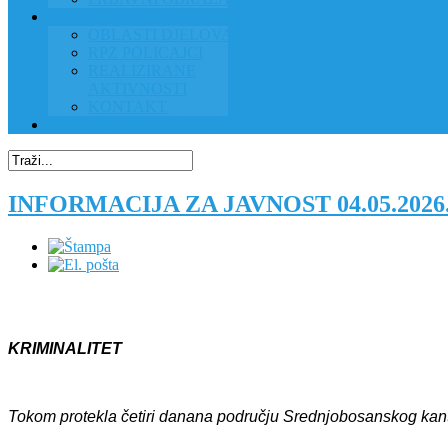
RAD POLICIJE U ZAJEDNICI
OBLASTI DJELOVANJA
RPZ POLICAJCI
REALIZIRANE
AKTIVNOSTI
KONTAKT
NATJEČAJI/KONKURSI
INFORMACIJA ZA JAVNOST 04.05.2026
KRIMINALITET
Tokom protekl
a četiri dana
na području Srednjobosanskog kant