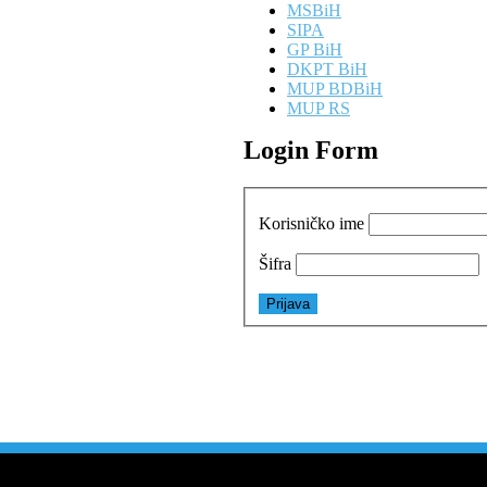
MSBiH
SIPA
GP BiH
DKPT BiH
MUP BDBiH
MUP RS
Login Form
Korisničko ime
Šifra
1
3
3
1
6
9
1
0