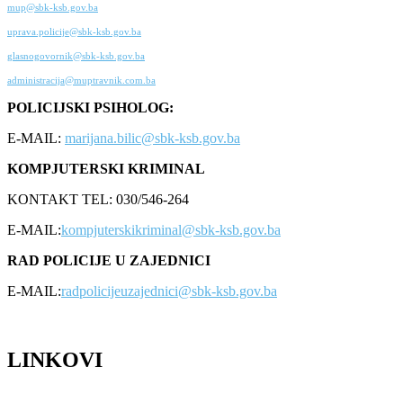
mup@sbk-ksb.gov.ba
uprava.policije@sbk-ksb.gov.ba
glasnogovornik@sbk-ksb.gov.ba
administracija@muptravnik.com.ba
POLICIJSKI PSIHOLOG:
E-MAIL:
marijana.bilic@sbk-ksb.gov.ba
KOMPJUTERSKI KRIMINAL
KONTAKT TEL: 030/546-264
E-MAIL:
kompjuterskikriminal@sbk-ksb.gov.ba
RAD POLICIJE U ZAJEDNICI
E-MAIL:
radpolicijeuzajednici@sbk-ksb.gov.ba
LINKOVI