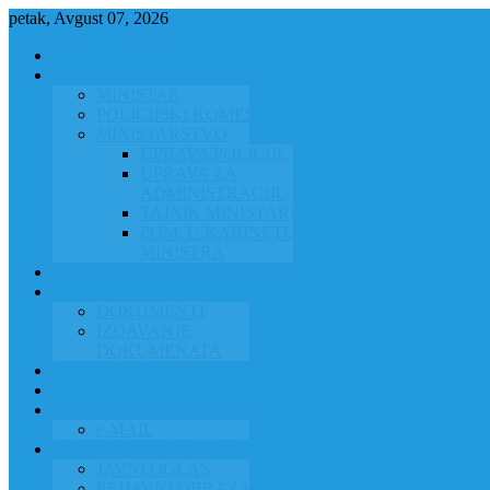
petak, Avgust 07, 2026
NASLOVNA
ORGANIZACIJA
MINISTAR
POLICIJSKI KOMESAR
MINISTARSTVO
UPRAVA POLICIJE
UPRAVA ZA
ADMINISTRACIJU
TAJNIK MINISTARSTVA
POM. U KABINETU
MINISTRA
INFORMACIJA ZA JAVNOST
GRAĐANSTVO
DOKUMENTI
IZDAVANJE
DOKUMENATA
JAVNA NABAVKA
ZAKONI
KONTAKTI
e-MAIL
POLICIJSKA AKADEMIJA 2026
JAVNI OGLAS
PRIJAVNI OBRAZAC