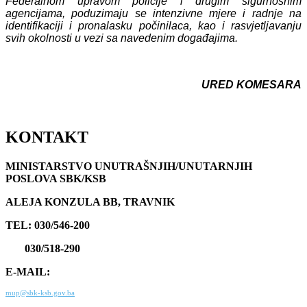
Federalnom upravom policije i drugim sigurnosnim
agencijama, poduzimaju se intenzivne mjere i radnje na
identifikaciji i pronalasku počinilaca, kao i rasvjetljavanju
svih okolnosti u vezi sa navedenim događajima.
URED KOMESARA
KONTAKT
MINISTARSTVO UNUTRAŠNJIH/UNUTARNJIH
POSLOVA SBK/KSB
ALEJA KONZULA BB, TRAVNIK
TEL: 030/546-200
030/518-290
E-MAIL:
mup@sbk-ksb.gov.ba