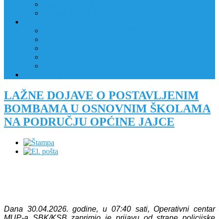
JAVNI OGLAS
PRIJAVNI OBRAZAC
RAD POLICIJE U ZAJEDNICI
RAD POLICIJE U ZAJEDNICI
OBLASTI DJELOVANJA
RPZ POLICAJCI
REALIZIRANE AKTIVNOSTI
KONTAKT
NATJEČAJI/KONKURSI
LAŽNE DOJAVE O POSTAVLJENIM
BOMBAMA U OSNOVNIM ŠKOLAMA
NA PODRUČJU OPĆINE JAJCE
Dana 30.04.2026. godine, u 07:40 sati, Operativni centar
MUP-a SBK/KSB zaprimio je prijavu od strane policijske