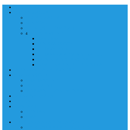
NASLOVNA
ORGANIZACIJA
ORGANIZACIJA
MINISTAR
POLICIJSKI KOMESAR
MINISTARSTVO
4
Back
Close
MINISTARSTVO
UPRAVA POLICIJE
UPRAVA ZA ADMINISTRACIJU
TAJNIK MINISTARSTVA
POM. U KABINETU MINISTRA
INFORMACIJA ZA JAVNOST
GRAĐANSTVO
GRAĐANSTVO
DOKUMENTI
IZDAVANJE DOKUMENATA
JAVNA NABAVKA
ZAKONI
KONTAKTI
KONTAKTI
e-MAIL
POLICIJSKA AKADEMIJA 2026
POLICIJSKA AKADEMIJA 2026