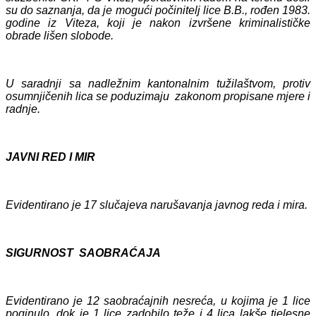
su do saznanja, da je mogući počinitelj lice B.B., rođen 1983.
godine iz Viteza, koji je nakon izvršene kriminalističke
obrade lišen slobode.
U saradnji sa nadležnim kantonalnim tužilaštvom, protiv
osumnjičenih lica se poduzimaju zakonom propisane mjere i
radnje.
JAVNI RED I MIR
Evidentirano je 1
7
slučajeva narušavanja javnog reda i mira.
SIGURNOST SAOBRAĆAJA
Evidentirano je 1
2
saobraćajnih nesreća,
u kojima je 1 lice
poginulo, dok je 1 lice zadobilo teže i 4 lica lakše tjelesne