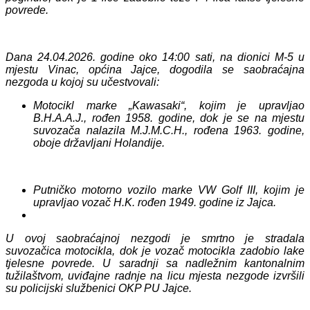
povrede.
Dana 24.04.2026. godine oko 14:00 sati, na dionici M-5 u
mjestu Vinac, općina Jajce, dogodila se saobraćajna
nezgoda u kojoj su učestvovali:
Motocikl marke „Kawasaki“, kojim je upravljao
B.H.A.A.J., rođen 1958. godine, dok je se na mjestu
suvozača nalazila M.J.M.C.H., rođena 1963. godine,
oboje državljani Holandije.
Putničko motorno vozilo marke VW Golf III, kojim je
upravljao vozač H.K. rođen 1949. godine iz Jajca.
U ovoj saobraćajnoj nezgodi je smrtno je stradala
suvozačica motocikla, dok je vozač motocikla zadobio lake
tjelesne povrede. U saradnji sa nadležnim kantonalnim
tužilaštvom, uviđajne radnje na licu mjesta nezgode izvršili
su policijski službenici OKP PU Jajce.