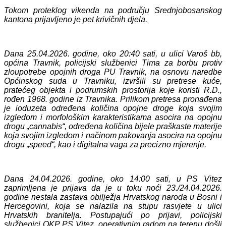
Tokom proteklog vikenda na području Srednjobosanskog
kantona prijavljeno je pet krivičnih djela.
Dana 25.04.2026. godine, oko 20:40 sati, u ulici Varoš bb,
općina Travnik, policijski službenici Tima za borbu protiv
zloupotrebe opojnih droga PU Travnik,
na osnovu naredbe
Općinskog suda u Travniku, izvršili su pretrese kuće
,
pratećeg objekta i podrumskih prostorija
koje koristi R.D.,
rođen 1968. godine iz Travnika. Prilikom pretresa pronađena
je i
oduzeta određena količina opojne droge koja svojim
izgledom i morfološkim karakteristikama asocira na opojnu
drogu „cannabis“, određena količina bijele praškaste materije
koja svojim izgledom i načinom pakovanja asocira na opojnu
drogu „speed“, kao i digitalna vaga za precizno mjerenje.
Dana 24.04.2026. godine, oko 14:00 sati, u PS Vitez
zaprimljena je prijava da je u toku noći 23./24.04.2026.
godine nestala zastava obilježja Hrvatskog naroda u Bosni i
Hercegovini, koja se nalazila na stupu rasvjete u ulici
Hrvatskih branitelja. Postupajući po prijavi, policijski
službenici OKP PS Vitez, operativnim radom na terenu došli