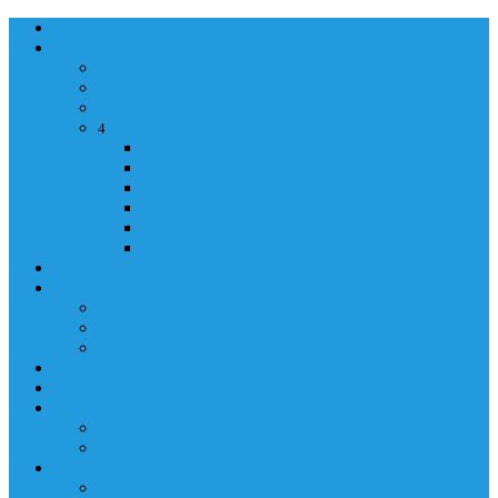
NASLOVNA
ORGANIZACIJA
ORGANIZACIJA
MINISTAR
POLICIJSKI KOMESAR
MINISTARSTVO
4
Back
Close
MINISTARSTVO
UPRAVA POLICIJE
UPRAVA ZA ADMINISTRACIJU
TAJNIK MINISTARSTVA
POM. U KABINETU MINISTRA
INFORMACIJA ZA JAVNOST
GRAĐANSTVO
GRAĐANSTVO
DOKUMENTI
IZDAVANJE DOKUMENATA
JAVNA NABAVKA
ZAKONI
KONTAKTI
KONTAKTI
e-MAIL
POLICIJSKA AKADEMIJA 2026
POLICIJSKA AKADEMIJA 2026