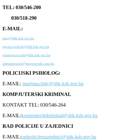
TEL: 030/546-200
030/518-290
E-MAIL:
mup@sbk-ksb.gov.ba
uprava.policije@sbk-ksb.gov.ba
glasnogovornik@sbk-ksb.gov.ba
administracija@muptravnik.com.ba
POLICIJSKI PSIHOLOG:
E-MAIL:
marijana.bilic@sbk-ksb.gov.ba
KOMPJUTERSKI KRIMINAL
KONTAKT TEL: 030/546-264
E-MAIL:
kompjuterskikriminal@sbk-ksb.gov.ba
RAD POLICIJE U ZAJEDNICI
E-MAIL:
radpolicijeuzajednici@sbk-ksb.gov.ba