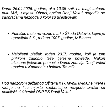
Dana 26.04.2026. godine, oko 10:05 sati, na magistralnom
putu M-5, u mjestu Oborci, općina Donji Vakuf, dogodila se
saobraćajna nezgoda u kojoj su učestvovali:
Putničko motorno vozilo marke Škoda Octavia, kojim je
upravljala A.K., rođena 1997. godine, iz Bihaća.
Maloljetni pješak, rođen 2017. godine, koji je tom
prilikom zadobio teže tjelesne povrede. Nakon
ukazane ljekarske pomoći u Domu zdravlja Donji Vakuf
upućen u Kantonalnu bolnicu Travnik.
Pod nadzorom
dežurnog tužitelja KT-Travnik
uviđajne mjere i
radnje na licu mjesta saobraćajne nezgode izvršili su
policijski službenici OKP PS Donji Vakuf.