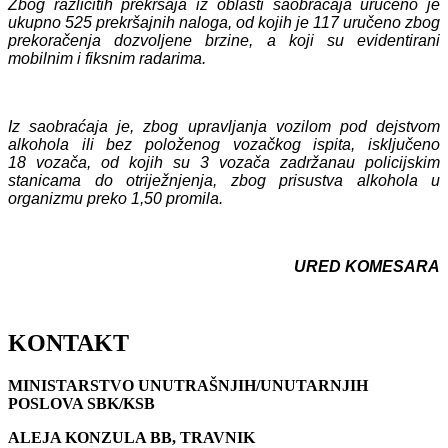
Zbog različitih prekršaja iz oblasti saobraćaja uručeno je
ukupno 5
25
prekršajnih naloga, od kojih je 1
17
uručeno zbog
prekoračenja dozvoljene brzine, a koji su evidentirani
mobilnim i fiksnim radarima.
Iz saobraćaja je, zbog upravljanja vozilom pod dejstvom
alkohola ili bez položenog vozačkog ispita, isključeno
18
vozača,
od kojih
su 3
vozača zadržan
a
u policijskim
stanicama do otriježnjenja, zbog prisustva alkohola u
organizmu preko 1,50 promila.
URED KOMESARA
KONTAKT
MINISTARSTVO UNUTRAŠNJIH/UNUTARNJIH
POSLOVA SBK/KSB
ALEJA KONZULA BB, TRAVNIK